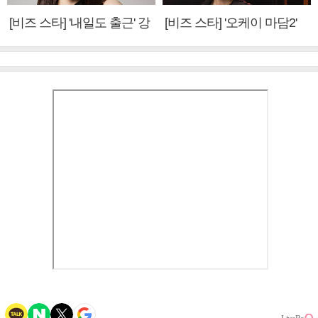
[비즈 스타] '내일도 출근' 강
[비즈 스타] '오케이 마담2'
미나 "아이오아이 불화설?
엄정화 "6년 만의 속편 제
사실 아냐"(인터뷰)
작, 하늘의 뜻"(인터뷰)