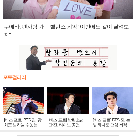
누에라, 팬사랑 가득 밸런스 게임 "이번에도 같이 달려보
자"
포토갤러리
[비즈 포토] BTS 진, 광
[비즈 포토] 방탄소년
[비즈 포토] BTS 진, 눈
화문 밤하늘 수놓는 '비
단 진, 라이브 공연 중
빛 하나로 팬심 저격…
주얼 킹'의 열창
빛나는 독보적 아우라
독보적 카리스마