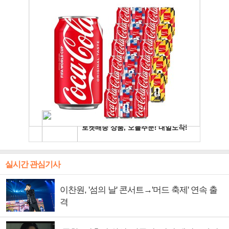
실시간 관심기사
이찬원, '섬의 날' 콘서트→'머드 축제' 연속 출
격