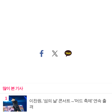
많이 본 기사
1
이찬원, '섬의 날' 콘서트→'머드 축제' 연속 출
격