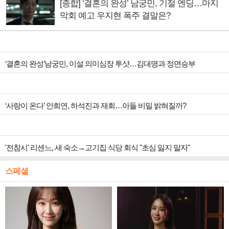
[종합] ‘결혼의 완성’ 남궁민, 기절 엔딩…마지
막회 예고 우지현 폭주 결말은?
‘결혼의 완성’남궁민, 이설 의미심장 투샷…김대명과 정면승부
‘사랑이 온다’ 안희연, 하석진과 재회…아들 비밀 밝혀질까?
'전참시' 리센느, 새 숙소→고기집 식당 회식 "초심 잃지 말자"
스페셜