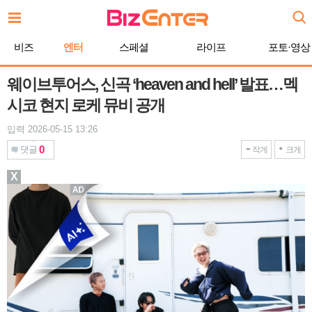
본
문
바
비즈
엔터
스페셜
라이프
포토·영상
로
가
기
웨이브투어스, 신곡 ‘heaven and hell’ 발표…멕
시코 현지 로케 뮤비 공개
입력 2026-05-15 13:26
0
댓글
작게
크게
X