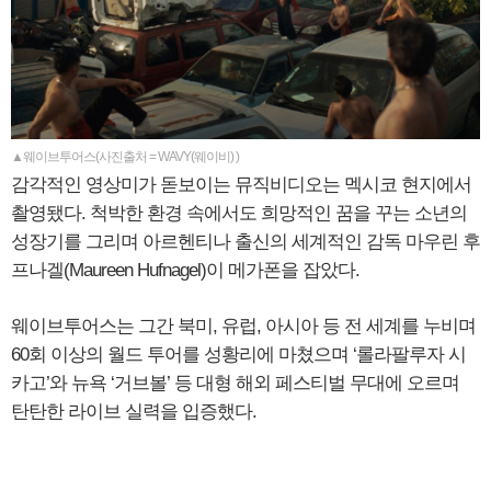
▲웨이브투어스(사진출처 = WAVY(웨이비) )
감각적인 영상미가 돋보이는 뮤직비디오는 멕시코 현지에서
촬영됐다. 척박한 환경 속에서도 희망적인 꿈을 꾸는 소년의
성장기를 그리며 아르헨티나 출신의 세계적인 감독 마우린 후
프나겔(Maureen Hufnagel)이 메가폰을 잡았다.
웨이브투어스는 그간 북미, 유럽, 아시아 등 전 세계를 누비며
60회 이상의 월드 투어를 성황리에 마쳤으며 ‘롤라팔루자 시
카고’와 뉴욕 ‘거브볼’ 등 대형 해외 페스티벌 무대에 오르며
탄탄한 라이브 실력을 입증했다.