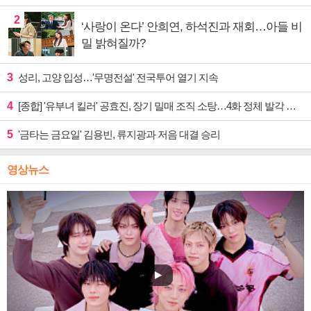
2
‘사랑이 온다’ 안희연, 하석진과 재회…아들 비
밀 밝혀질까?
3
성리, 고양 입성…'무명전설' 전국투어 열기 지속
4
[종합] '유부녀 킬러' 공효진, 장기 밀매 조직 소탕…4화 정체 발각 위기 예고
5
'금타는 금요일' 김용빈, 류지광과 저음 대결 승리
영상뉴스