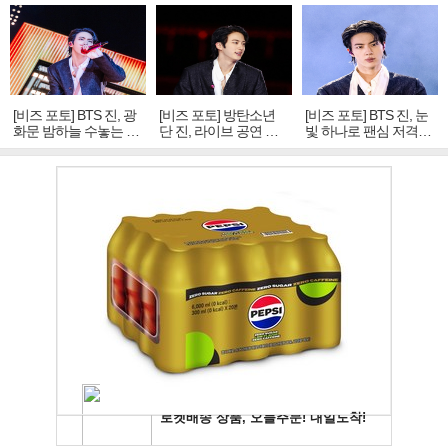
[비즈 포토] BTS 진, 광
[비즈 포토] 방탄소년
[비즈 포토] BTS 진, 눈
화문 밤하늘 수놓는 '비
단 진, 라이브 공연 중
빛 하나로 팬심 저격…
주얼 킹'의 열창
빛나는 독보적 아우라
독보적 카리스마