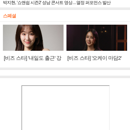
박지현, '쇼맨쉽 시즌2' 성남 콘서트 영상…열정 퍼포먼스 발산
스페셜
[비즈 스타] '내일도 출근' 강
[비즈 스타] '오케이 마담2'
미나 "아이오아이 불화설?
엄정화 "6년 만의 속편 제
사실 아냐"(인터뷰)
작, 하늘의 뜻"(인터뷰)