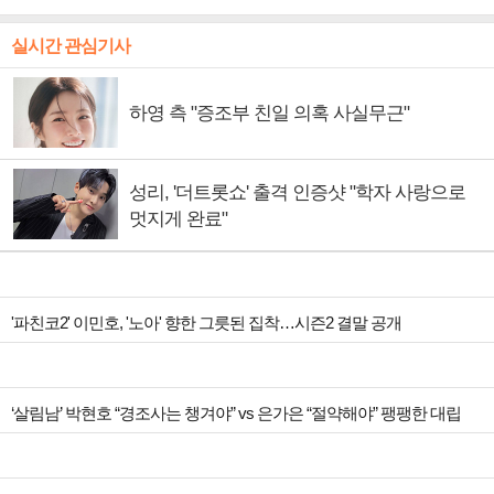
실시간 관심기사
하영 측 "증조부 친일 의혹 사실무근"
성리, '더트롯쇼' 출격 인증샷 "학자 사랑으로
멋지게 완료"
'파친코2' 이민호, '노아' 향한 그릇된 집착…시즌2 결말 공개
‘살림남’ 박현호 “경조사는 챙겨야” vs 은가은 “절약해야” 팽팽한 대립