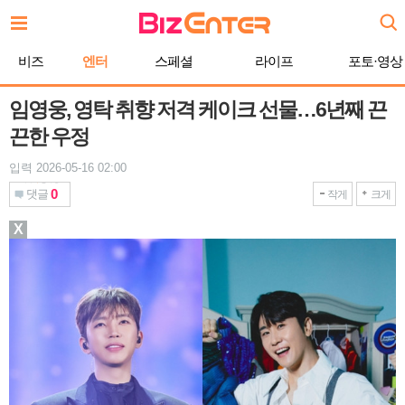
본
문
바
비즈
엔터
스페셜
라이프
포토·영상
로
가
기
임영웅, 영탁 취향 저격 케이크 선물…6년째 끈
끈한 우정
입력 2026-05-16 02:00
0
댓글
작게
크게
X