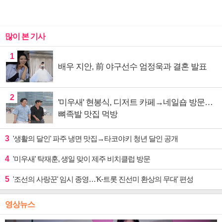
많이 본 기사
1
배우 지안, 前 야구선수 엄정욱과 결혼 발표
2
'미우새' 현봉식, 디저트 카페→네일숍 방문…
뼈족발 맛집 먹방
3
'생활의 달인' 파주 냉면 맛집→타코야키 청년 달인 공개
4
'미우새' 탁재훈, 생일 맞이 제주 비치클럽 방문
5
'조선의 사랑꾼' 임시 종영…'K-트롯 진선미 환상의 무대' 편성
영상뉴스