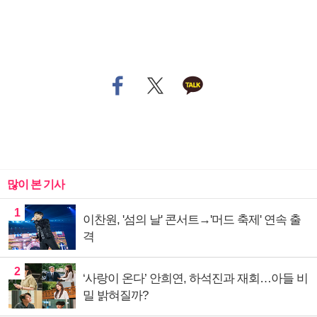
많이 본 기사
1
이찬원, '섬의 날' 콘서트→'머드 축제' 연속 출
격
2
‘사랑이 온다’ 안희연, 하석진과 재회…아들 비
밀 밝혀질까?