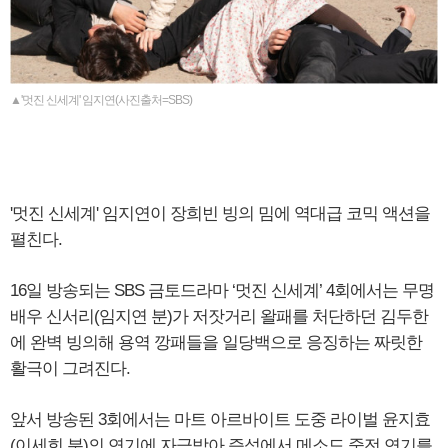
▲'멋진 신세계' 임지연(사진출처=SBS)
'멋진 신세계' 임지연이 장희빈 빙의 밈에 역대급 코믹 액션을
펼친다.
16일 방송되는 SBS 금토드라마 ‘멋진 신세계’ 4회에서는 무명
배우 신서리(임지연 분)가 저잣거리 왈패를 처단하던 김두한
에 완벽 빙의해 용역 깡패들을 일당백으로 응징하는 짜릿한
활극이 그려진다.
앞서 방송된 3회에서는 마트 아르바이트 도중 라이벌 윤지효
(이세희 분)의 연기에 자극받아 즉석에서 메소드 중전 연기를