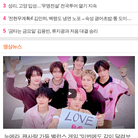
3
성리, 고양 입성…'무명전설' 전국투어 열기 지속
4
'전현무계획4' 김민하, 백령도 냉면 노포→숙성 광어초밥·통 도미찜 맛집 탐방
5
'금타는 금요일' 김용빈, 류지광과 저음 대결 승리
영상뉴스
누에라, 팬사랑 가득 밸런스 게임 "이번에도 같이 달려보