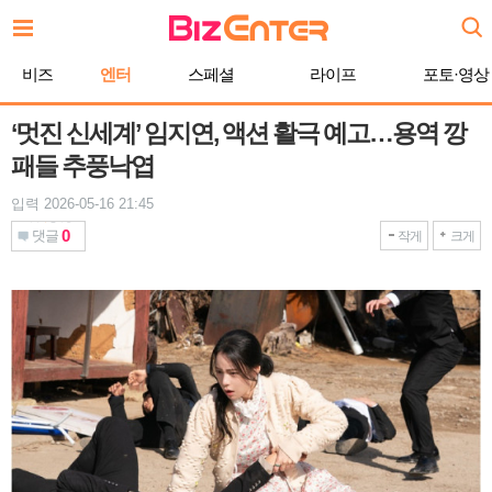
본
문
바
비즈
엔터
스페셜
라이프
포토·영상
로
가
기
‘멋진 신세계’ 임지연, 액션 활극 예고…용역 깡
패들 추풍낙엽
입력 2026-05-16 21:45
0
댓글
작게
크게