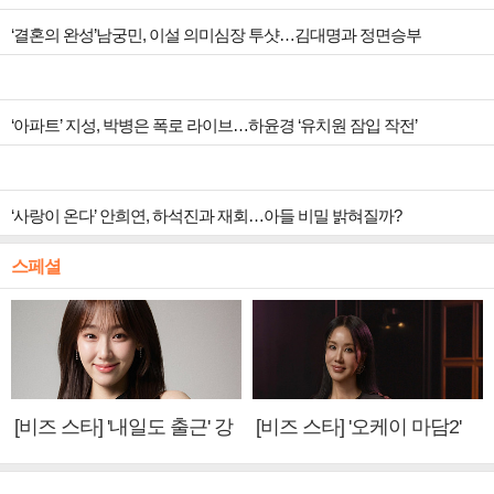
‘결혼의 완성’남궁민, 이설 의미심장 투샷…김대명과 정면승부
‘아파트’ 지성, 박병은 폭로 라이브…하윤경 ‘유치원 잠입 작전’
‘사랑이 온다’ 안희연, 하석진과 재회…아들 비밀 밝혀질까?
스페셜
[비즈 스타] '내일도 출근' 강
[비즈 스타] '오케이 마담2'
미나 "아이오아이 불화설?
엄정화 "6년 만의 속편 제
사실 아냐"(인터뷰)
작, 하늘의 뜻"(인터뷰)