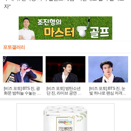
자"
포토갤러리
[비즈 포토] BTS 진, 광
[비즈 포토] 방탄소년
[비즈 포토] BTS 진, 눈
화문 밤하늘 수놓는 '비
단 진, 라이브 공연 중
빛 하나로 팬심 저격…
주얼 킹'의 열창
빛나는 독보적 아우라
독보적 카리스마