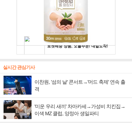
실시간 관심기사
이찬원, '섬의 날' 콘서트→'머드 축제' 연속 출
격
'미운 우리 새끼' 차마카세→가성비 치킨집→
이색 MZ 클럽, 양정아 생일파티