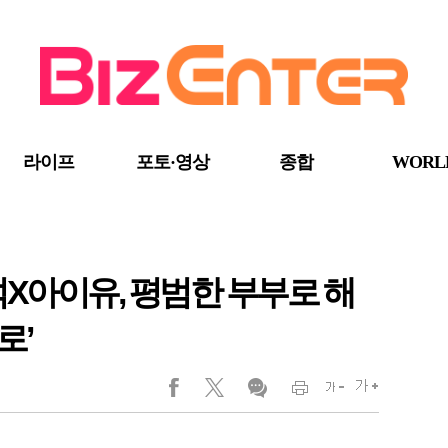
라이프
포토·영상
종합
WORL
석X아이유, 평범한 부부로 해
로’