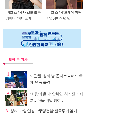
[비즈 스타] '내일도 출근'
[비즈 스타] '오케이 마담
강미나 "아이오아...
2' 엄정화 "6년 만...
많이 본 기사
1
이찬원, '섬의 날' 콘서트→'머드 축
제' 연속 출격
2
‘사랑이 온다’ 안희연, 하석진과 재
회…아들 비밀 밝혀...
3
성리, 고양 입성…'무명전설' 전국투어 열기 지속