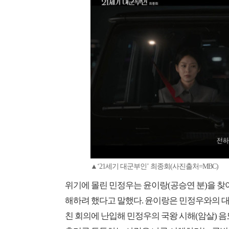
▲‘21세기 대군부인’ 최종회(사진출처=MBC)
위기에 몰린 민정우는 윤이랑(공승연 분)을 
해하려 했다고 말했다. 윤이랑은 민정우와의 
친 회의에 난입해 민정우의 국왕 시해(암살) 음