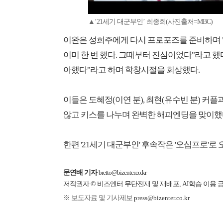
▲‘21세기 대군부인’ 최종회(사진출처=MBC)
이완은 성희주에게 다시 프로포즈를 준비하며 "
이미 한 번 했다. 그때부터 진심이었다"라고 했
아했다"라고 하며 학창시절을 회상했다.
이들은 도혜정(이연 분), 최현(유수빈 분) 커
않고 키스를 나누며 완벽한 해피엔딩을 맞이했
한편 '21세기 대군부인' 후속작은 '오십프로'로 
문연배 기자
bretto@bizenter.co.kr
저작권자 © 비즈엔터 무단전재 및 재배포, AI학습 이용 
※ 보도자료 및 기사제보
press@bizenter.co.kr