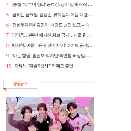
4
[종합] '유부녀 킬러' 공효진, 장기 밀매 조직 소탕…4...
5
'금타는 금요일' 김용빈, 류지광과 저음 대결 승리
6
'전현무계획4' 김민하, 백령도 냉면 노포→숙성 광어초...
7
임영웅, 10주년 매거진 화보 공개…서울 한복판 대형 현...
8
박지현, '아름다운 인생 이야기' 라이브 공개…감성 보...
9
‘아는 형님’ 홍진호·박지민·최연청·허성범, 매운맛 토크
10
곽튜브, '재벌X형사2' 카메오 출연
영상뉴스