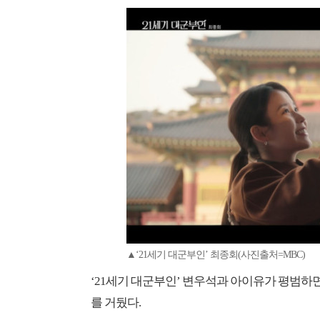
▲‘21세기 대군부인’ 최종회(사진출처=MBC)
‘21세기 대군부인’ 변우석과 아이유가 평범하
를 거뒀다.