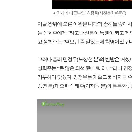
▲‘21세기 대군부인’ 최종회(사진출처=MBC)
이날 왕위에 오른 이완은 내각과 종친들 앞에서
는 성희주에게 “타고난 신분이 특권이 되고 제약
고 성희주는 “역모인 줄 알았는데 혁명이었구
그러나 총리 민정우(노상현 분)의 반발은 거셌
성희주는 “돈 많은 외척 뒀다 뭐 하냐”라며 친
기부하며 맞섰다. 민정우는 캐슬그룹 비자금 
승연 분)과 오빠 성태주(이재원 분)의 든든한 