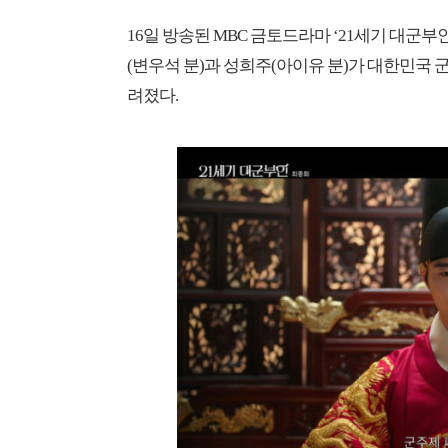
16일 방송된 MBC 금토드라마 ‘21세기 대군
(변우석 분)과 성희주(아이유 분)가 대한민국
려졌다.