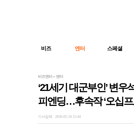
검색 바로가기
주메뉴 바로가기
주요 기사 바로가기
비즈
엔터
스페셜
비즈엔터
엔터
>
‘21세기 대군부인’ 변우
피엔딩…후속작 ‘오십프
기사입력 : 2026-05-16 23:44