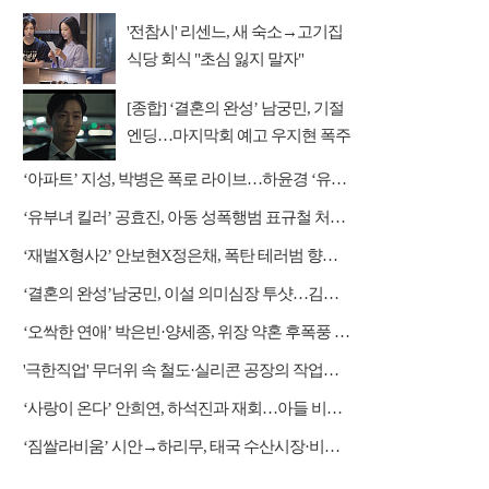
'전참시' 리센느, 새 숙소→고기집
식당 회식 "초심 잃지 말자"
[종합] ‘결혼의 완성’ 남궁민, 기절
엔딩…마지막회 예고 우지현 폭주
결말은?
‘아파트’ 지성, 박병은 폭로 라이브…하윤경 ‘유치원 잠입 작전’
‘유부녀 킬러’ 공효진, 아동 성폭행범 표규철 처단 나설까
‘재벌X형사2’ 안보현X정은채, 폭탄 테러범 향한 역공 시작
‘결혼의 완성’남궁민, 이설 의미심장 투샷…김대명과 정면승부
‘오싹한 연애’ 박은빈·양세종, 위장 약혼 후폭풍 쓰나미
'극한직업' 무더위 속 철도·실리콘 공장의 작업자들
‘사랑이 온다’ 안희연, 하석진과 재회…아들 비밀 밝혀질까?
‘짐쌀라비움’ 시안→하리무, 태국 수산시장·비밀 동굴 탐방