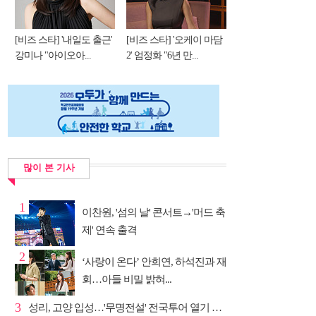
[비즈 스타] '내일도 출근'
[비즈 스타] '오케이 마담
강미나 "아이오아...
2' 엄정화 "6년 만...
많이 본 기사
1
이찬원, '섬의 날' 콘서트→'머드 축
제' 연속 출격
2
‘사랑이 온다’ 안희연, 하석진과 재
회…아들 비밀 밝혀...
3
성리, 고양 입성…'무명전설' 전국투어 열기 지속