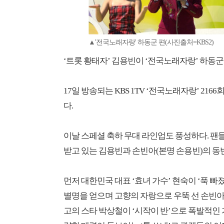
▲'전국노래자랑' 하동군 편(사진출처=KBS2)
‘트롯 황태자’ 김용빈이 ‘전국노래자랑’ 하동군
17일 방송되는 KBS 1TV ‘전국노래자랑’ 21
다.
이날 스페셜 축하 무대 라인업도 풍성하다. 팬
받고 있는 김용빈과 손빈아(본명 손용빈)의 동
먼저 대한민국 대표 ‘효녀 가수’ 현숙이 ‘푹 빠
별명을 얻으며 고향의 자랑으로 우뚝 선 손빈아가
고의 스타 박상철이 ‘시작이 반’으로 폭발적인 