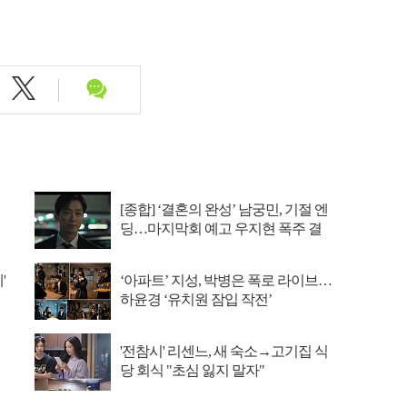
[종합] ‘결혼의 완성’ 남궁민, 기절 엔
딩…마지막회 예고 우지현 폭주 결
말은?
'
‘아파트’ 지성, 박병은 폭로 라이브…
하윤경 ‘유치원 잠입 작전’
'전참시' 리센느, 새 숙소→고기집 식
당 회식 "초심 잃지 말자"