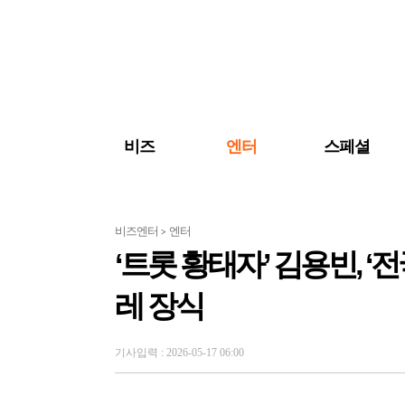
검색 바로가기
주메뉴 바로가기
주요 기사 바로가기
비즈
엔터
스페셜
비즈엔터
엔터
>
‘트롯 황태자’ 김용빈, 
레 장식
기사입력 : 2026-05-17 06:00