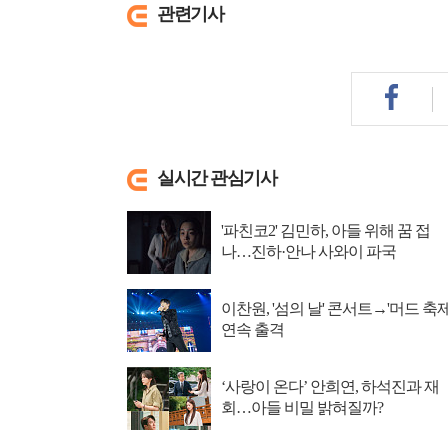
관련기사
실시간 관심기사
'파친코2' 김민하, 아들 위해 꿈 접
나…진하·안나 사와이 파국
이찬원, '섬의 날' 콘서트→'머드 축제
연속 출격
‘사랑이 온다’ 안희연, 하석진과 재
회…아들 비밀 밝혀질까?