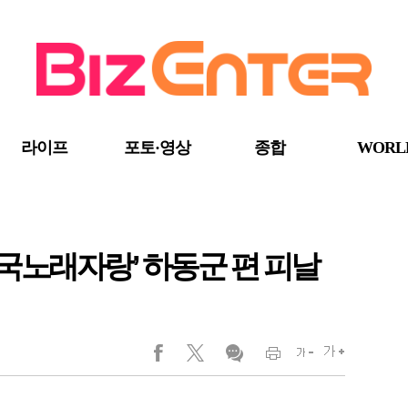
라이프
포토·영상
종합
WORL
‘전국노래자랑’ 하동군 편 피날