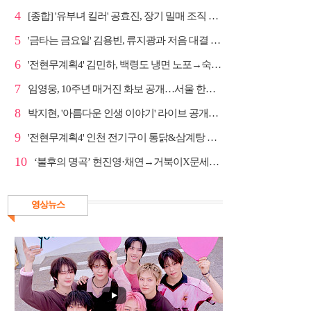
4
[종합] '유부녀 킬러' 공효진, 장기 밀매 조직 소탕…4...
5
'금타는 금요일' 김용빈, 류지광과 저음 대결 승리
6
'전현무계획4' 김민하, 백령도 냉면 노포→숙성 광어초...
7
임영웅, 10주년 매거진 화보 공개…서울 한복판 대형 현...
8
박지현, '아름다운 인생 이야기' 라이브 공개…감성 보...
9
'전현무계획4' 인천 전기구이 통닭&삼계탕 노포 맛집 탐방
10
‘불후의 명곡’ 현진영·채연→거북이X문세윤, 레전드 배틀
영상뉴스