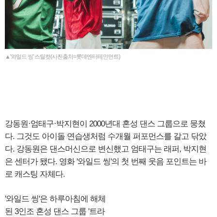
▲'와일드 씽' 스틸컷(사진출처=롯데엔터테인먼트)
강동원·엄태구·박지현이 2000년대 혼성 댄스 그룹으로 뭉쳤
다. 그것도 아이돌 연습생처럼 수개월 퍼포먼스를 갈고 닦았
다. 강동원은 댄스머신으로 변신했고 엄태구는 래퍼, 박지현
은 센터가 됐다. 영화 '와일드 씽'의 첫 번째 웃음 포인트는 바
로 캐스팅 자체다.
'와일드 씽'은 하루아침에 해체
된 3인조 혼성 댄스 그룹 '트라