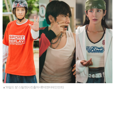
▲'와일드 씽' 스틸컷(사진출처=롯데엔터테인먼트)