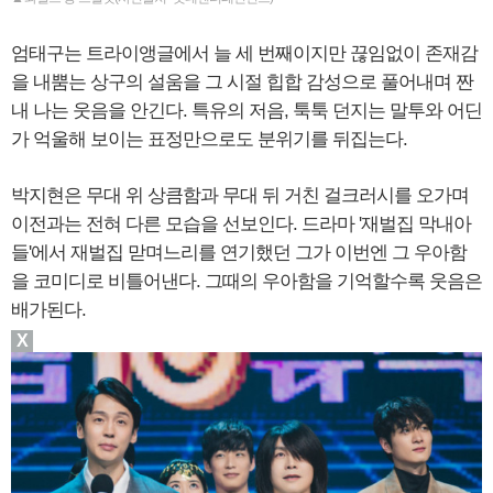
엄태구는 트라이앵글에서 늘 세 번째이지만 끊임없이 존재감
을 내뿜는 상구의 설움을 그 시절 힙합 감성으로 풀어내며 짠
내 나는 웃음을 안긴다. 특유의 저음, 툭툭 던지는 말투와 어딘
가 억울해 보이는 표정만으로도 분위기를 뒤집는다.
박지현은 무대 위 상큼함과 무대 뒤 거친 걸크러시를 오가며
이전과는 전혀 다른 모습을 선보인다. 드라마 '재벌집 막내아
들'에서 재벌집 맏며느리를 연기했던 그가 이번엔 그 우아함
을 코미디로 비틀어낸다. 그때의 우아함을 기억할수록 웃음은
배가된다.
X