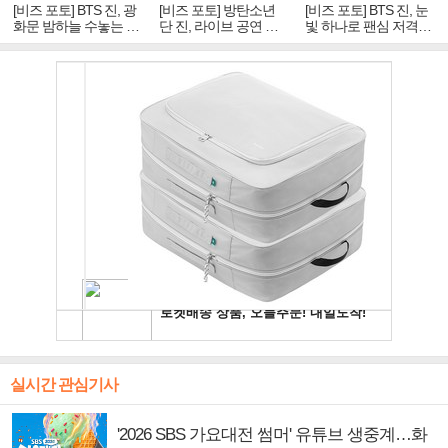
[비즈 포토] BTS 진, 광
[비즈 포토] 방탄소년
[비즈 포토] BTS 진, 눈
화문 밤하늘 수놓는 '비
단 진, 라이브 공연 중
빛 하나로 팬심 저격…
주얼 킹'의 열창
빛나는 독보적 아우라
독보적 카리스마
실시간 관심기사
'2026 SBS 가요대전 썸머' 유튜브 생중계…화