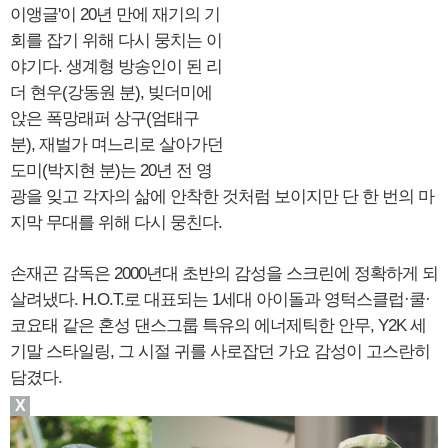
이앵글'이 20년 만에 재기의 기
회를 잡기 위해 다시 뭉치는 이
야기다. 생계형 방송인이 된 리
더 현우(강동원 분), 빚더미에
앉은 폭망래퍼 상구(엄태구
분), 재벌가 며느리로 살아가던
도미(박지현 분)는 20년 전 영
광을 잊고 각자의 삶에 안착한 것처럼 보이지만 단 한 번의 마
지막 무대를 위해 다시 뭉친다.
손재곤 감독은 2000년대 초반의 감성을 스크린에 정확하게 되
살려냈다. H.O.T.로 대표되는 1세대 아이돌과 영턱스클럽·쿨·
코요태 같은 혼성 댄스그룹 특유의 에너제틱한 안무, Y2K 세
기말 스타일링, 그 시절 귀를 사로잡던 가요 감성이 고스란히
담겼다.
X