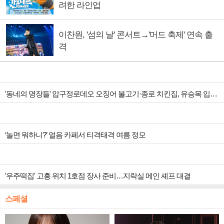
려한 라인업
이찬원, '섬의 날' 콘서트→'머드 축제' 연속 출
격
'동네의 명장들' 압구정로데오 오징어 불고기·종로 치킨집, 유승목 입맛 저격
‘놀면 뭐하니?’ 얼음 카페서 티격태격 여름 정모
'우주떡집' 고흥 위치 1호점 장사 준비…지락실 메인 셰프 대결
스페셜