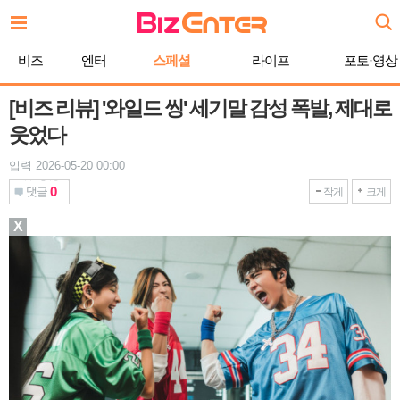
본
문
바
비즈
엔터
스페셜
라이프
포토·영상
로
가
기
[비즈 리뷰] '와일드 씽' 세기말 감성 폭발, 제대로
웃었다
입력 2026-05-20 00:00
0
댓글
작게
크게
X