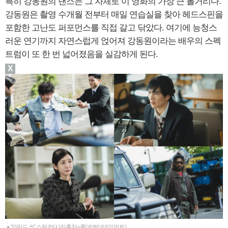
특히 강동원의 댄스는 그 자체로 이 영화의 가장 큰 볼거리다.
강동원은 촬영 수개월 전부터 매일 연습실을 찾아 헤드스핀을
포함한 고난도 퍼포먼스를 직접 갈고 닦았다. 여기에 능청스
러운 연기까지 자연스럽게 얹어져 강동원이라는 배우의 스펙
트럼이 또 한 번 넓어졌음을 실감하게 된다.
X
▲'와일드 씽' 스틸컷(사진출처=롯데엔터테인먼트)