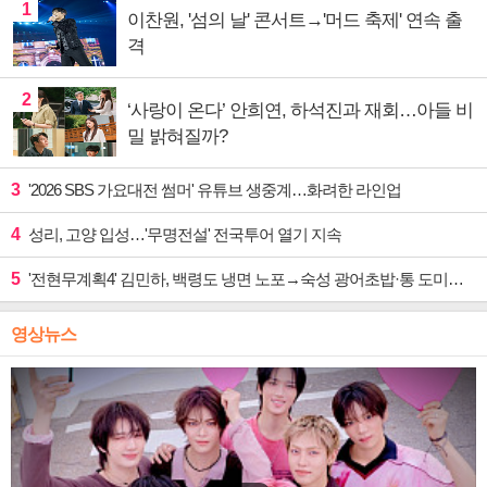
1
이찬원, '섬의 날' 콘서트→'머드 축제' 연속 출
격
2
‘사랑이 온다’ 안희연, 하석진과 재회…아들 비
밀 밝혀질까?
3
'2026 SBS 가요대전 썸머' 유튜브 생중계…화려한 라인업
4
성리, 고양 입성…'무명전설' 전국투어 열기 지속
5
'전현무계획4' 김민하, 백령도 냉면 노포→숙성 광어초밥·통 도미찜 맛집 탐방
영상뉴스