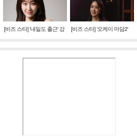
[비즈 스타] '내일도 출근' 강
[비즈 스타] '오케이 마담2'
미나 "아이오아이 불화설?
엄정화 "6년 만의 속편 제
사실 아냐"(인터뷰)
작, 하늘의 뜻"(인터뷰)