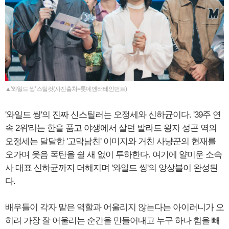
▲'와일드 씽' 스틸컷(사진출처=롯데엔터테인먼트)
'와일드 씽'의 진짜 신스틸러는 오정세와 신하균이다. '39주 연
속 2위'라는 한을 품고 야생에서 살던 발라드 왕자 성곤 역의
오정세는 달달한 '고막남친' 이미지와 거친 사냥꾼의 현재를
오가며 웃음 폭탄을 쉴 새 없이 투하한다. 여기에 얄미운 소속
사 대표 신하균까지 더해지며 '와일드 씽'의 앙상블이 완성된
다.
배우들이 각자 맡은 역할과 어울리지 않는다는 아이러니가 오
히려 가장 잘 어울리는 순간을 만들어내고 누구 하나 힘을 빼