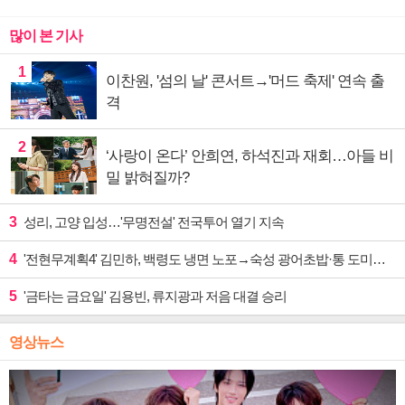
많이 본 기사
1
이찬원, '섬의 날' 콘서트→'머드 축제' 연속 출
격
2
‘사랑이 온다’ 안희연, 하석진과 재회…아들 비
밀 밝혀질까?
3
성리, 고양 입성…'무명전설' 전국투어 열기 지속
4
'전현무계획4' 김민하, 백령도 냉면 노포→숙성 광어초밥·통 도미찜 맛집 탐방
5
'금타는 금요일' 김용빈, 류지광과 저음 대결 승리
영상뉴스