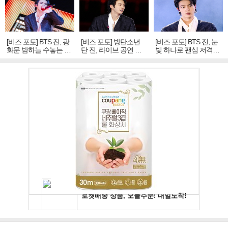
[비즈 포토] BTS 진, 광
[비즈 포토] 방탄소년
[비즈 포토] BTS 진, 눈
화문 밤하늘 수놓는 '비
단 진, 라이브 공연 중
빛 하나로 팬심 저격…
주얼 킹'의 열창
빛나는 독보적 아우라
독보적 카리스마