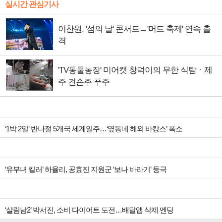
실시간 관심기사
이찬원, '섬의 날' 콘서트→'머드 축제' 연속 출
격
'TV동물농장' 미어캣 창덕이의 무한 식탐ㆍ제
주 견손주 푸주
‘1박 2일’ 반나절 5개국 세계일주…‘옆동네 해외 바캉스’ 폭소
‘유부녀 킬러’ 하율리, 공효진 지원군 ‘보나 바라기’ 등극
‘살림남2’ 박서진, 소비 다이어트 도전…배달앱 삭제 엔딩