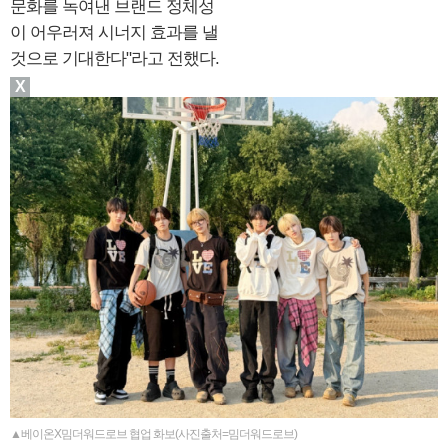
문화를 녹여낸 브랜드 정체성
이 어우러져 시너지 효과를 낼
것으로 기대한다"라고 전했다.
X
▲베이온X밈더워드로브 협업 화보(사진출처=밈더워드로브)