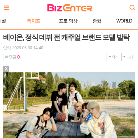
본
문
바
페셜
라이프
포토·영상
종합
WORLD
로
가
기
베이온, 정식 데뷔 전 캐주얼 브랜드 모델 발탁
입력 2026-06-30 14:40
0
댓글
작게
크게
X