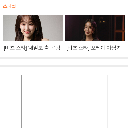
스페셜
[비즈 스타] '내일도 출근' 강
[비즈 스타] '오케이 마담2'
미나 "아이오아이 불화설?
엄정화 "6년 만의 속편 제
사실 아냐"(인터뷰)
작, 하늘의 뜻"(인터뷰)