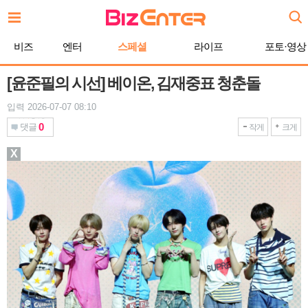
본
문
바
비즈
엔터
스페셜
라이프
포토·영상
로
가
기
[윤준필의 시선] 베이온, 김재중표 청춘돌
입력 2026-07-07 08:10
0
댓글
작게
크게
X