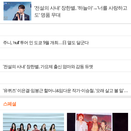
'전설의 사내' 장한별, '하늘아'→'너를 사랑하고
도' 명품 무대
주니, ‘null’ 투어 인 도쿄 9월 개최…日 열도 달군다
'전설의 사내' 장한별, 가요제 출신 엄마와 감동 듀엣
'유퀴즈' 이은결·임봉근 할머니&임다운 작가·이승철, '오래 살고 볼 일' 특집 출격
스페셜