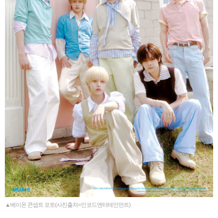
▲베이온 콘셉트 포토(사진출처=인코드엔터테인먼트)