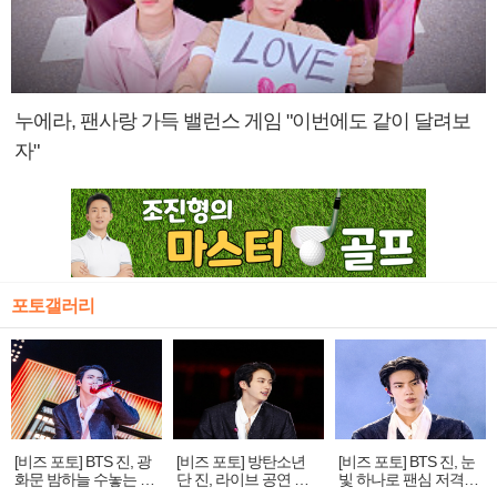
누에라, 팬사랑 가득 밸런스 게임 "이번에도 같이 달려보
자"
포토갤러리
[비즈 포토] BTS 진, 광
[비즈 포토] 방탄소년
[비즈 포토] BTS 진, 눈
화문 밤하늘 수놓는 '비
단 진, 라이브 공연 중
빛 하나로 팬심 저격…
주얼 킹'의 열창
빛나는 독보적 아우라
독보적 카리스마