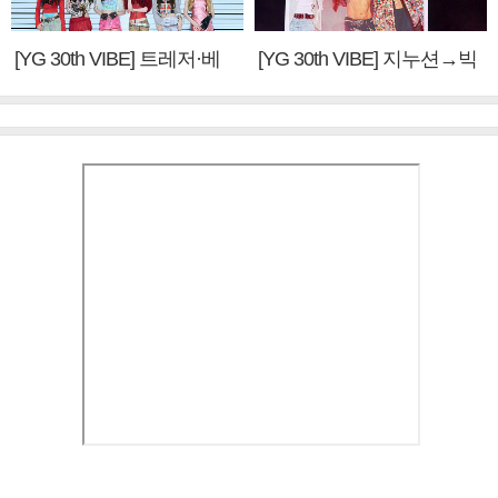
[YG 30th VIBE] 트레저·베
[YG 30th VIBE] 지누션→빅
이비몬스터, YG DNA 계승
뱅·투애니원·블랙핑크, YG
③
만의 문법②