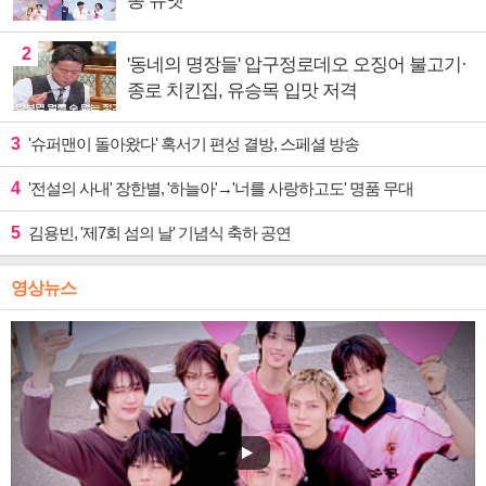
동 듀엣
2
'동네의 명장들' 압구정로데오 오징어 불고기·
종로 치킨집, 유승목 입맛 저격
3
'슈퍼맨이 돌아왔다' 혹서기 편성 결방, 스페셜 방송
4
'전설의 사내' 장한별, '하늘아'→'너를 사랑하고도' 명품 무대
5
김용빈, '제7회 섬의 날' 기념식 축하 공연
영상뉴스