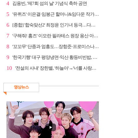
4
김용빈, '제7회 섬의 날' 기념식 축하 공연
5
'유퀴즈' 이은결·임봉근 할머니&임다운 작가·이승철, '...
6
[종합] '합숙맞선2' 최정윤 인기녀 등극…다음주 마지막...
7
'구해줘! 홈즈' 이모란 필라테스 원장 용산 아파트 방...
8
'꼬꼬무' 단종과 엄흥도…장항준·프로미스나인 이채영·...
9
'한국기행' 대구 평양냉면·익산 황등비빈밥, 백년 식당...
10
'전설의 사내' 장한별, '하늘아'→'너를 사랑하고도' 명...
영상뉴스