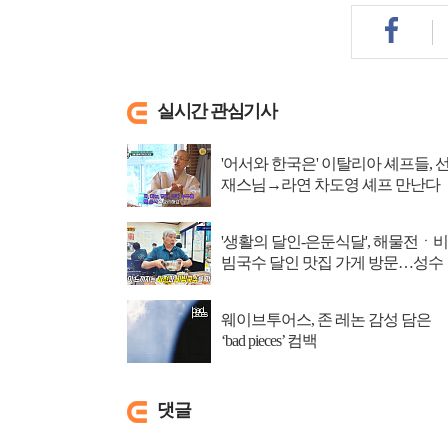
실시간 관심기사
'어서와 한국은' 이탈리아 셰프들, 
재스님→라연 차도영 셰프 만난다
'생활의 달인-은둔식달', 해물전ㆍ비
빔국수 달인 맛집 가게 방문…성수
동 뚝도시장 ...
웨이브투어스, 존 레논 감성 담은
‘bad pieces’ 컴백
댓글