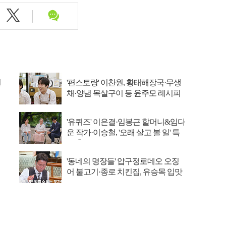
선
'편스토랑' 이찬원, 황태해장국·무생
채·양념 목살구이 등 윤주모 레시피
섭렵
'유퀴즈' 이은결·임봉근 할머니&임다
운 작가·이승철, '오래 살고 볼 일' 특
집 출격
'동네의 명장들' 압구정로데오 오징
어 불고기·종로 치킨집, 유승목 입맛
저격