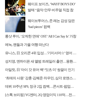
웨이프 보이즈, ‘WAYF BOYS DO’
발매 “음악·안무·비주얼 직접 참
여”
웨이브투어스, 존 레논 감성 담은
‘bad pieces’ 컴백
롱샷 루이, ‘오싹한 연애’ OST ‘All I Can Say Is’ 가창
에녹, 팬들과 가을 여행 떠난다
유니스, 日 오리콘 4위 입성…'기미서머☆' 영어 버전 발표
성지영, 엔하이픈 새 앨범 트레일러 출연…몽환적 서사 완성
아일릿, 日 '아이 갓 유어 백'·'잇츠 미' 쌍끌이 인기
‘최애의 사원’ 강훈·김혜준·차우민, 삼각 로맨스 강렬한 첫 만남
데뷔 10주년 SF9, 정규 2집 컴백…콘서트·팝업스토어 등 열일 행보
[스톡 브리핑] YG엔터, 2Q 영업이익 110억…전년比 31.2% 증가