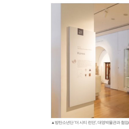
▲방탄소년단 '더 시티 런던', 대영박물관과 협