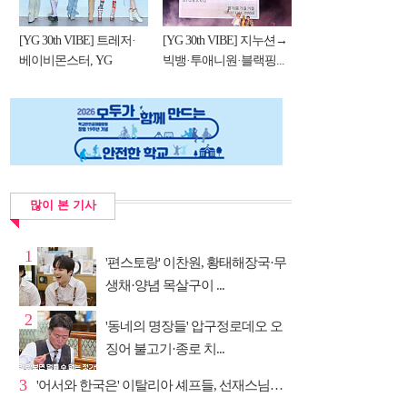
[YG 30th VIBE] 트레저·
[YG 30th VIBE] 지누션→
베이비몬스터, YG
빅뱅·투애니원·블랙핑...
DNA...
많이 본 기사
1
'편스토랑' 이찬원, 황태해장국·무
생채·양념 목살구이 ...
2
'동네의 명장들' 압구정로데오 오
징어 불고기·종로 치...
3
'어서와 한국은' 이탈리아 셰프들, 선재스님→라연 차도...