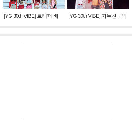
[YG 30th VIBE] 트레저·베
[YG 30th VIBE] 지누션→빅
이비몬스터, YG DNA 계승
뱅·투애니원·블랙핑크, YG
③
만의 문법②