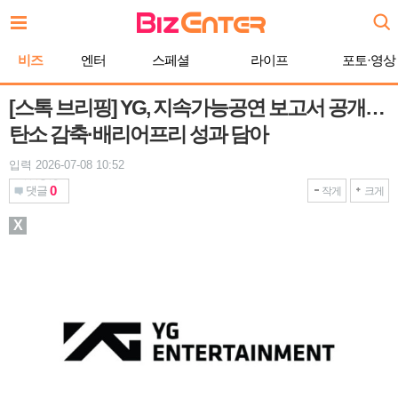
본
문
바
비즈
엔터
스페셜
라이프
포토·영상
로
가
기
[스톡 브리핑] YG, 지속가능공연 보고서 공개…
탄소 감축·배리어프리 성과 담아
입력 2026-07-08 10:52
0
댓글
작게
크게
X