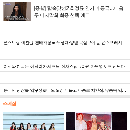
[종합] '합숙맞선2' 최정윤 인기녀 등극…다음
주 마지막회 최종 선택 예고
'편스토랑' 이찬원, 황태해장국·무생채·양념 목살구이 등 윤주모 레시피 섭렵
'어서와 한국은' 이탈리아 셰프들, 선재스님→라연 차도영 셰프 만난다
'동네의 명장들' 압구정로데오 오징어 불고기·종로 치킨집, 유승목 입맛 저격
스페셜