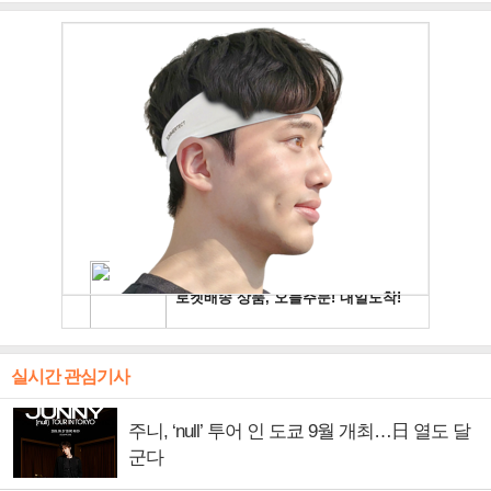
주얼 킹'의 열창
빛나는 독보적 아우라
독보적 카리스마
실시간 관심기사
주니, ‘null’ 투어 인 도쿄 9월 개최…日 열도 달
군다