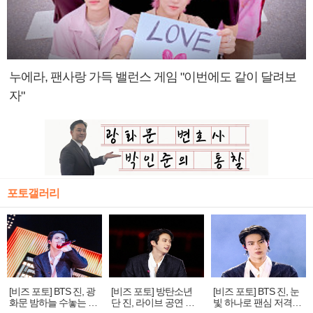
누에라, 팬사랑 가득 밸런스 게임 "이번에도 같이 달려보
자"
포토갤러리
[비즈 포토] BTS 진, 광
[비즈 포토] 방탄소년
[비즈 포토] BTS 진, 눈
화문 밤하늘 수놓는 '비
단 진, 라이브 공연 중
빛 하나로 팬심 저격…