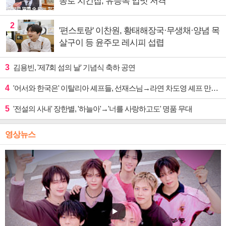
종로 치킨집, 유승목 입맛 저격
2
'편스토랑' 이찬원, 황태해장국·무생채·양념 목
살구이 등 윤주모 레시피 섭렵
3
김용빈, '제7회 섬의 날' 기념식 축하 공연
4
'어서와 한국은' 이탈리아 셰프들, 선재스님→라연 차도영 셰프 만난다
5
'전설의 사내' 장한별, '하늘아'→'너를 사랑하고도' 명품 무대
영상뉴스