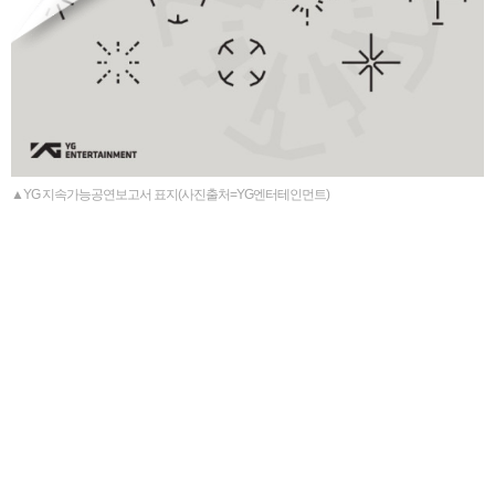
▲YG 지속가능공연보고서 표지(사진출처=YG엔터테인먼트)