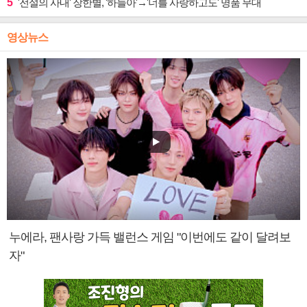
5
'전설의 사내' 장한별, '하늘아'→'너를 사랑하고도' 명품 무대
영상뉴스
누에라, 팬사랑 가득 밸런스 게임 "이번에도 같이 달려보
자"