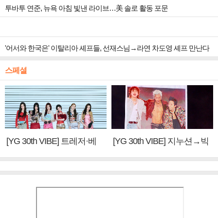
투바투 연준, 뉴욕 아침 빛낸 라이브…美 솔로 활동 포문
'어서와 한국은' 이탈리아 셰프들, 선재스님→라연 차도영 셰프 만난다
스페셜
[YG 30th VIBE] 트레저·베
[YG 30th VIBE] 지누션→빅
이비몬스터, YG DNA 계승
뱅·투애니원·블랙핑크, YG
③
만의 문법②