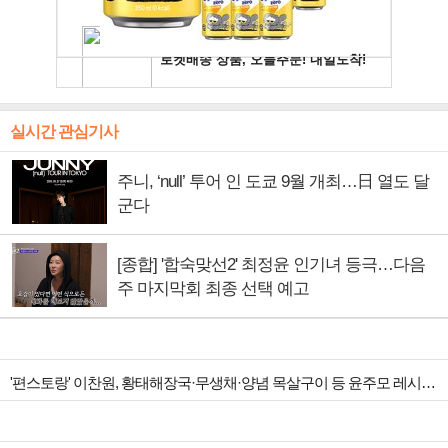
실시간 관심기사
주니, ‘null’ 투어 인 도쿄 9월 개최…日 열도 달
군다
[종합] '합숙맞선2' 최정윤 인기녀 등극…다음
주 마지막회 최종 선택 예고
'편스토랑' 이찬원, 황태해장국·무생채·양념 목살구이 등 윤주모 레시피 섭렵