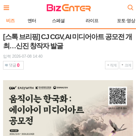
본
문
바
비즈
엔터
스페셜
라이프
포토·영상
로
가
기
[스톡 브리핑] CJ CGV, AI 미디어아트 공모전 개
최…신진 창작자 발굴
입력 2026-07-08 14:40
0
댓글
작게
크게