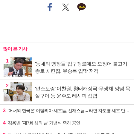
많이 본 기사
1
'동네의 명장들' 압구정로데오 오징어 불고기·
종로 치킨집, 유승목 입맛 저격
2
'편스토랑' 이찬원, 황태해장국·무생채·양념 목
살구이 등 윤주모 레시피 섭렵
3
'어서와 한국은' 이탈리아 셰프들, 선재스님→라연 차도영 셰프 만난다
4
김용빈, '제7회 섬의 날' 기념식 축하 공연