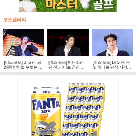
포토갤러리
[비즈 포토] BTS 진, 광
[비즈 포토] 방탄소년
[비즈 포토] BTS 진, 눈
화문 밤하늘 수놓는 '비
단 진, 라이브 공연 중
빛 하나로 팬심 저격…
주얼 킹'의 열창
빛나는 독보적 아우라
독보적 카리스마