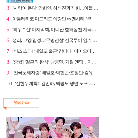
3
‘사랑이 온다’ 안희연, 하석진과 재회…아들 비밀 밝혀...
4
아틀레티코 마드리드 이강인 vs 맨시티, '쿠플 시리즈'...
5
'최우수산' 마지막회, 마니산 함허동천 계곡→참성단 등반
6
성리, 고양 입성…'무명전설' 전국투어 열기 지속
7
[비즈 스타] '내일도 출근' 강미나 "아이오아이 불화설...
8
[종합] ‘결혼의 완성’ 남궁민, 기절 엔딩…마지막회 예...
9
‘전국노래자랑’ 배일호·박현빈·조정민·김유라·미스김, ...
10
'전현무계획4' 김민하, 백령도 냉면 노포→숙성 광어초...
영상뉴스