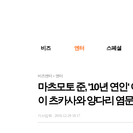
검색 바로가기
주메뉴 바로가기
주요 기사 바로가기
비즈
엔터
스페셜
비즈엔터
엔터
>
마츠모토 준, '10년 연인'
이 츠카사와 양다리 염
기사입력 : 2016-12-29 18:17