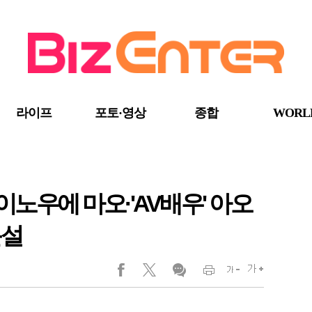
라이프
포토·영상
종합
WORL
 이노우에 마오·'AV배우' 아오
문설