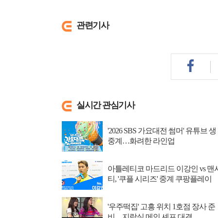
관련기사
실시간 관심기사
'2026 SBS 가요대전 썸머' 유튜브 생
중계…화려한 라인업
아틀레티코 마드리드 이강인 vs 맨
티, '쿠플 시리즈' 중계 쿠팡플레이
'우주떡집' 고흥 위치 1호점 장사 준
비…지락실 메인 셰프 대결