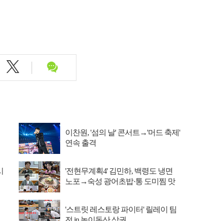
이찬원, '섬의 날' 콘서트→'머드 축제'
연속 출격
시
'전현무계획4' 김민하, 백령도 냉면
노포→숙성 광어초밥·통 도미찜 맛
집 탐방
'스트릿 레스토랑 파이터' 릴레이 팀
전 in 놀이동산 상권