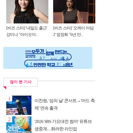
[비즈 스타] '내일도 출근'
[비즈 스타] '오케이 마담
강미나 "아이오아...
2' 엄정화 "6년 만...
많이 본 기사
1
이찬원, '섬의 날' 콘서트→'머드 축
제' 연속 출격
2
'2026 SBS 가요대전 썸머' 유튜브
생중계…화려한 라인업