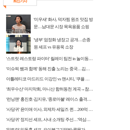
최신기사
'미우새' 화사, 덕자찜 원조 맛집 방
문…남대문 시장 목욕용품 쇼핑
'냉부' 엄정화 냉장고 공개…손종
원 셰프 vs 유용욱 소장
'스트릿 레스토랑 파이터' 릴레이 팀전 in 놀이동산 상권
'이슈픽 쌤과 함께' 동해 진출 노리는 중국…김흥규 교수 강연
아틀레티코 마드리드 이강인 vs 맨시티, '쿠플 시리즈' 중계 쿠팡플레이
'최우수산' 마지막회, 마니산 함허동천 계곡→참성단 등반
'런닝맨' 홍진호·김지유, '종로마불' 레이스 출격…레전드 예능감 자랑
'사당귀' 윤미애 이사, 외제차 세일즈 퀸…200억 자산가
'사당귀' 정지선 셰프, 사내 소개팅 주선…'역삼동 근육남' 등장에 후끈
'알토란' 임동훈 셰프, 오이불고기덮밥·콩물가지냉국 레시피 공개