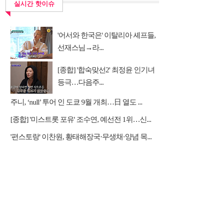
실시간 핫이슈
'어서와 한국은' 이탈리아 셰프들,
선재스님→라...
[종합] '합숙맞선2' 최정윤 인기녀
등극…다음주...
주니, ‘null’ 투어 인 도쿄 9월 개최…日 열도 ...
[종합] '미스트롯 포유' 조수연, 예선전 1위…신...
'편스토랑' 이찬원, 황태해장국·무생채·양념 목...