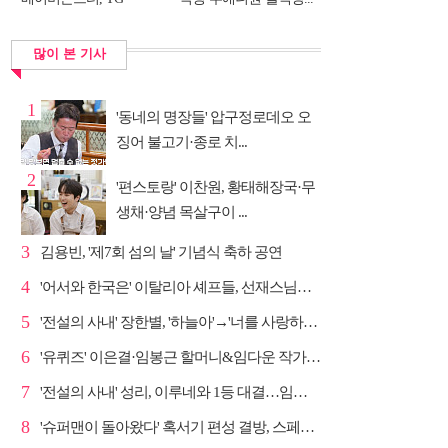
DNA...
많이 본 기사
1
'동네의 명장들' 압구정로데오 오
징어 불고기·종로 치...
2
'편스토랑' 이찬원, 황태해장국·무
생채·양념 목살구이 ...
3
김용빈, '제7회 섬의 날' 기념식 축하 공연
4
'어서와 한국은' 이탈리아 셰프들, 선재스님→라연 차도...
5
'전설의 사내' 장한별, '하늘아'→'너를 사랑하고도' 명...
6
'유퀴즈' 이은결·임봉근 할머니&임다운 작가·이승철, '...
7
'전설의 사내' 성리, 이루네와 1등 대결…임영웅 '보금...
8
'슈퍼맨이 돌아왔다' 혹서기 편성 결방, 스페셜 방송