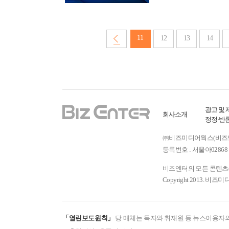
11
12
13
14
광고 및 
회사소개
정정·반
㈜비즈미디어웍스(비즈엔터) ㅣ
등록번호 : 서울아02868 
비즈엔터의 모든 콘텐츠(기
Copyright 2013. 비즈미
「열린보도원칙」
당 매체는 독자와 취재원 등 뉴스이용자의