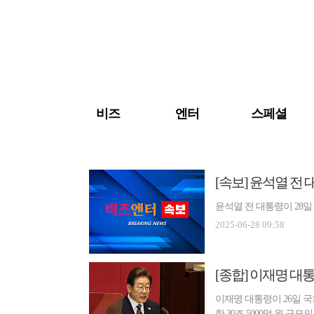
검색 바로가기
주메뉴 바로가기
주요 기사 바로가기
비즈
엔터
스페셜
[속보] 윤석열 전
윤석열 전 대통령이 28일
2025-06-28 09:58
[종합] 이재명 대
이재명 대통령이 26일 
한 30조 5000억 원 