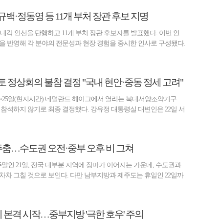
규백·정동영 등 11개 부처 장관 후보 지명
 내각 인선을 단행하고 11개 부처 장관 후보자를 발표했다. 이번 인
을 반영해 각 분야의 전문성과 현장 경험을 중시한 인사로 구성됐다.
토 정상회의 불참 결정 "국내 현안·중동 정세 고려"
4~25일(현지시간) 네덜란드 헤이그에서 열리는 북대서양조약기구
에 참석하지 않기로 최종 결정했다. 강유정 대통령실 대변인은 22일 서
 주춤…수도권 오전·중부 오후 비 그쳐
말인 21일, 전국 대부분 지역에 장마가 이어지는 가운데, 수도권과
차차 그칠 것으로 보인다. 다만 남부지방과 제주도는 휴일인 22일까
비 본격 시작…중부지방 '극한 호우' 주의