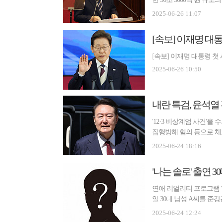
밍이...
2025-06-26 11:07
[속보] 이재명 대통령 첫
2025-06-26 10:50
내란 특검, 윤석열
'12·3 비상계엄 사건'
집행방해 혐의 등으로 체
하고...
2025-06-24 18:16
'나는 솔로' 출연 
연애 리얼리티 프로그램 '
일 30대 남성 A씨를 
는 ...
2025-06-24 12:24