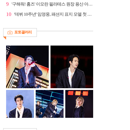
9
'구해줘! 홈즈' 이모란 필라테스 원장 용산 아파트 방...
10
'데뷔 10주년' 임영웅, 패션지 표지 모델 첫 도전
포토갤러리