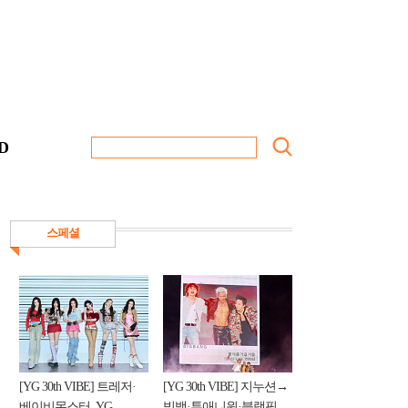
D
스페셜
[YG 30th VIBE] 트레저·
[YG 30th VIBE] 지누션→
베이비몬스터, YG
빅뱅·투애니원·블랙핑...