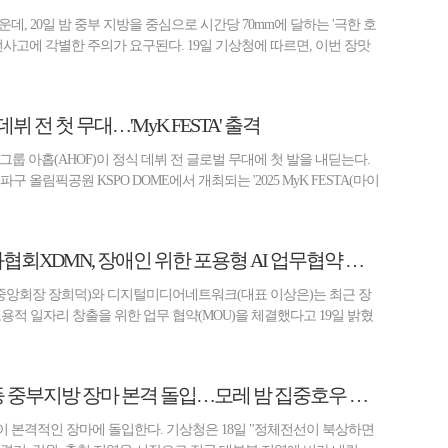
데, 20일 밤 중부 지방을 중심으로 시간당 70mm에 달하는 '극한 호
전사고에 각별한 주의가 요구된다. 19일 기상청에 따르면, 이번 장맛
데뷔 전 첫 무대…'MyK FESTA' 출격
그룹 아홉(AHOF)이 정식 데뷔 전 글로벌 무대에 첫 발을 내딛는다.
파구 올림픽공원 KSPO DOME에서 개최되는 '2025 MyK FESTA(마이
한국장애인정보화협회XDMN, 장애인 위한 포용형 AI 업무협약 체결
앙회장 장희덕)와 디지털미디어네트워크(대표 이상은)는 최근 장
포용적 일자리 창출을 위한 업무 협약(MOU)을 체결했다고 19일 밝혔
[오늘 날씨] 서울 등 중부지방 장마 본격 돌입…모레 밤 집중호우 예보
 본격적인 장마에 돌입한다. 기상청은 18일 "정체전선이 북상하면