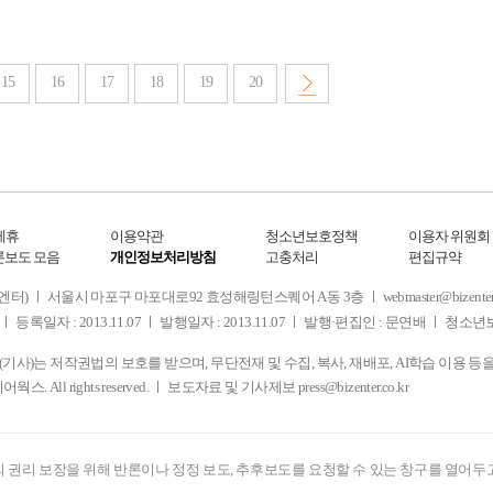
15
16
17
18
19
20
제휴
이용약관
청소년보호정책
이용자 위원회
론보도 모음
개인정보처리방침
고충처리
편집규약
 서울시 마포구 마포대로92 효성해링턴스퀘어 A동 3층 ㅣ webmaster@bizenter.co.kr
ㅣ 등록일자 : 2013.11.07 ㅣ 발행일자 : 2013.11.07 ㅣ 발행·편집인 : 문연배 ㅣ 청
사)는 저작권법의 보호를 받으며, 무단전재 및 수집, 복사, 재배포, AI학습 이용 등
디어웍스. All rights reserved. ㅣ 보도자료 및 기사제보
press@bizenter.co.kr
 권리 보장을 위해 반론이나 정정 보도, 추후보도를 요청할 수 있는 창구를 열어두