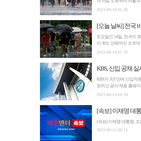
서 19일 오후부터 서울과
것"이...
2025-06-19 01:30
[오늘 날씨] 전국 
토요일인 14일, 전국이
이 30도 안팎까지 오르며
비...
2025-06-14 01:10
KBS, 신입 공채 
KBS가 3년 만에 신입직원
표하고 공식 채용 홈페이지
되는...
2025-06-13 10:39
[속보] 이재명 대
[속보] 이재명 대통령, 
2025-06-13 00:15