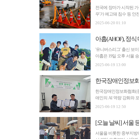
전국에 장마가 시작된 가운
우'가 예고돼 침수 등 안
비...
2025-06-20 01:10
아홉(AHOF), 정식 
'유니버스리그' 출신 보이
아홉은 19일 오후 서울 송
케이 페...
2025-06-19 13:00
한국장애인정보화협회(중
애인의 AI 역량 강화와 
다. 이번 ...
2025-06-19 12:50
서울을 비롯한 중부지방이