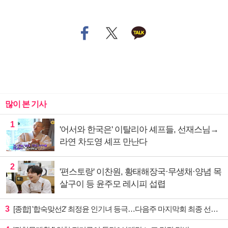
많이 본 기사
1
'어서와 한국은' 이탈리아 셰프들, 선재스님→
라연 차도영 셰프 만난다
2
'편스토랑' 이찬원, 황태해장국·무생채·양념 목
살구이 등 윤주모 레시피 섭렵
3
[종합] '합숙맞선2' 최정윤 인기녀 등극…다음주 마지막회 최종 선택 예고