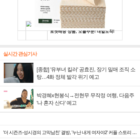
실시간 관심기사
[종합] '유부녀 킬러' 공효진, 장기 밀매 조직 소
탕…4화 정체 발각 위기 예고
박경혜x현봉식→전현무 무작정 여행, 다음주
'나 혼자 산다' 예고
'더 시즌즈-성시경의 고막남친' 결방, '누난 내게 여자야2' 커플 스토리 편성