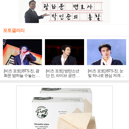
포토갤러리
[비즈 포토] BTS 진, 광
[비즈 포토] 방탄소년
[비즈 포토] BTS 진, 눈
화문 밤하늘 수놓는 '비
단 진, 라이브 공연 중
빛 하나로 팬심 저격…
주얼 킹'의 열창
빛나는 독보적 아우라
독보적 카리스마