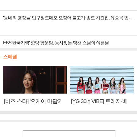
'동네의 명장들' 압구정로데오 오징어 불고기·종로 치킨집, 유승목 입맛 저격
EBS'한국기행' 함양 향운암, 농사짓는 명천 스님의 여름날
스페셜
[비즈 스타] '오케이 마담2'
[YG 30th VIBE] 트레저·베
엄정화 "6년 만의 속편 제
이비몬스터, YG DNA 계승
작, 하늘의 뜻"(인터뷰)
③