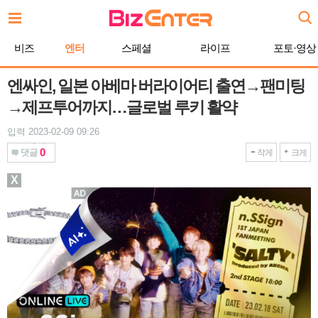
본
문
바
비즈
엔터
스페셜
라이프
포토·영상
로
가
기
엔싸인, 일본 아베마 버라이어티 출연→팬미팅
→제프투어까지…글로벌 루키 활약
입력 2023-02-09 09:26
0
댓글
작게
크게
X