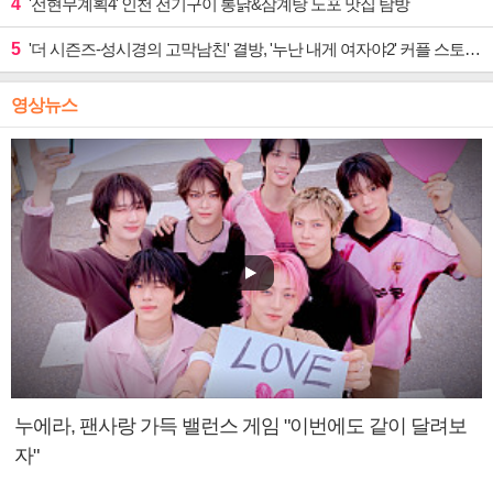
4
'전현무계획4' 인천 전기구이 통닭&삼계탕 노포 맛집 탐방
5
'더 시즌즈-성시경의 고막남친' 결방, '누난 내게 여자야2' 커플 스토리 편성
영상뉴스
누에라, 팬사랑 가득 밸런스 게임 "이번에도 같이 달려보
자"