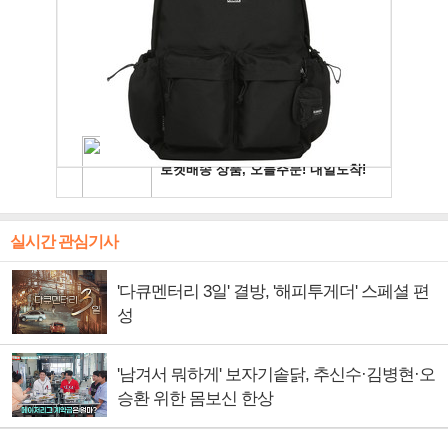
실시간 관심기사
'다큐멘터리 3일' 결방, '해피투게더' 스페셜 편
성
'남겨서 뭐하게' 보자기솥닭, 추신수·김병현·오
승환 위한 몸보신 한상