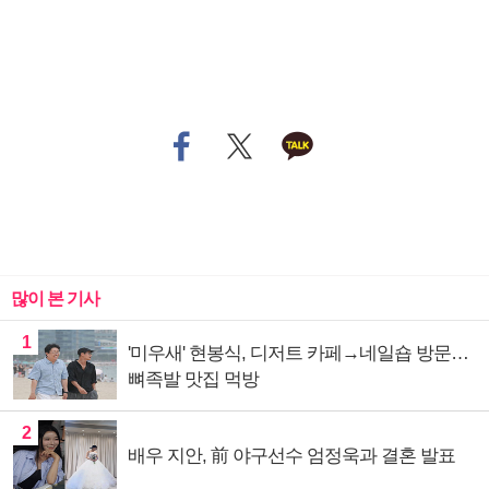
많이 본 기사
1
'미우새' 현봉식, 디저트 카페→네일숍 방문…
뼈족발 맛집 먹방
2
배우 지안, 前 야구선수 엄정욱과 결혼 발표