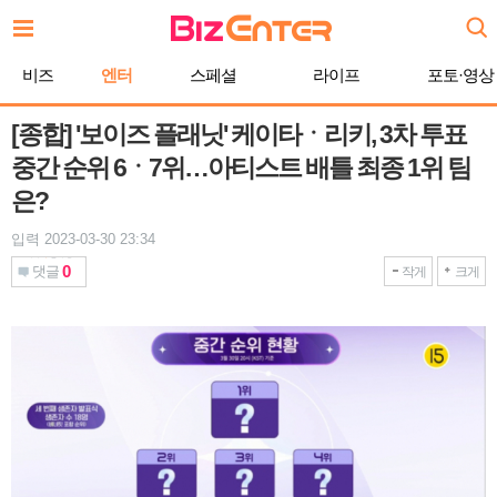
본
문
바
비즈
엔터
스페셜
라이프
포토·영상
로
가
기
[종합] '보이즈 플래닛' 케이타ㆍ리키, 3차 투표
중간 순위 6ㆍ7위…아티스트 배틀 최종 1위 팀
은?
입력 2023-03-30 23:34
0
댓글
작게
크게