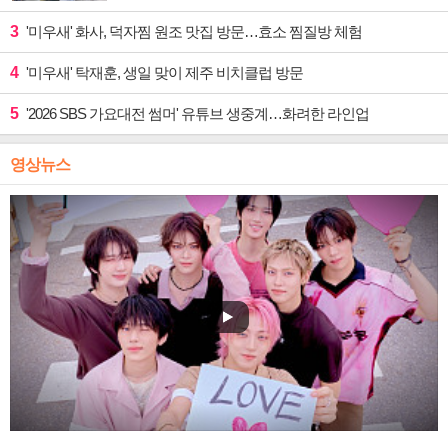
3
'미우새' 화사, 덕자찜 원조 맛집 방문…효소 찜질방 체험
4
'미우새' 탁재훈, 생일 맞이 제주 비치클럽 방문
5
'2026 SBS 가요대전 썸머' 유튜브 생중계…화려한 라인업
영상뉴스