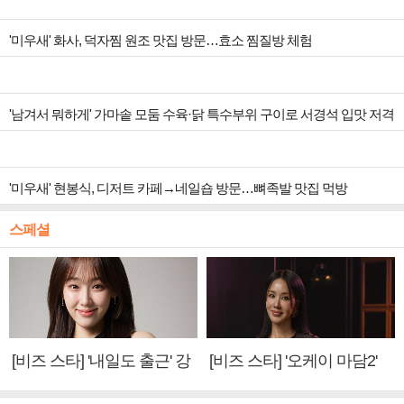
'미우새' 화사, 덕자찜 원조 맛집 방문…효소 찜질방 체험
'남겨서 뭐하게' 가마솥 모둠 수육·닭 특수부위 구이로 서경석 입맛 저격
'미우새' 현봉식, 디저트 카페→네일숍 방문…뼈족발 맛집 먹방
스페셜
[비즈 스타] '내일도 출근' 강
[비즈 스타] '오케이 마담2'
미나 "아이오아이 불화설?
엄정화 "6년 만의 속편 제