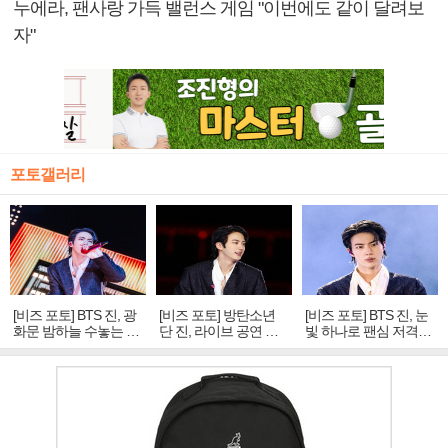
누에라, 팬사랑 가득 밸런스 게임 "이번에도 같이 달려보
자"
포토갤러리
[비즈 포토] BTS 진, 광
[비즈 포토] 방탄소년
[비즈 포토] BTS 진, 눈
화문 밤하늘 수놓는 '비
단 진, 라이브 공연 중
빛 하나로 팬심 저격…
주얼 킹'의 열창
빛나는 독보적 아우라
독보적 카리스마