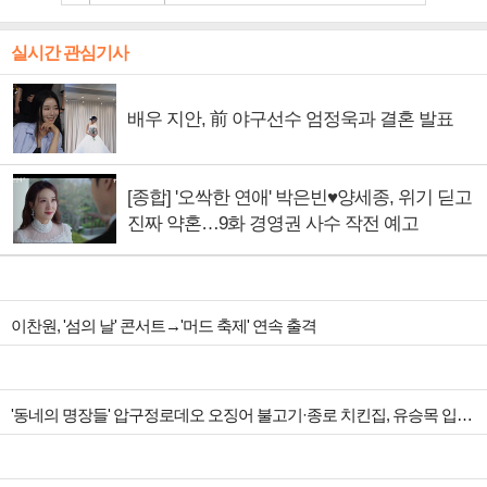
실시간 관심기사
배우 지안, 前 야구선수 엄정욱과 결혼 발표
[종합] '오싹한 연애' 박은빈♥양세종, 위기 딛고
진짜 약혼…9화 경영권 사수 작전 예고
이찬원, '섬의 날' 콘서트→'머드 축제' 연속 출격
'동네의 명장들' 압구정로데오 오징어 불고기·종로 치킨집, 유승목 입맛 저격