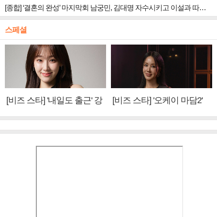
[종합] ‘결혼의 완성’ 마지막회 남궁민, 김대명 자수시키고 이설과 따뜻한 안녕
스페셜
[비즈 스타] '내일도 출근' 강
[비즈 스타] '오케이 마담2'
미나 "아이오아이 불화설?
엄정화 "6년 만의 속편 제
사실 아냐"(인터뷰)
작, 하늘의 뜻"(인터뷰)