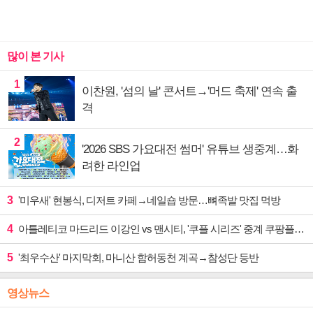
많이 본 기사
1
이찬원, '섬의 날' 콘서트→'머드 축제' 연속 출
격
2
'2026 SBS 가요대전 썸머' 유튜브 생중계…화
려한 라인업
3
'미우새' 현봉식, 디저트 카페→네일숍 방문…뼈족발 맛집 먹방
4
아틀레티코 마드리드 이강인 vs 맨시티, '쿠플 시리즈' 중계 쿠팡플레이
5
'최우수산' 마지막회, 마니산 함허동천 계곡→참성단 등반
영상뉴스