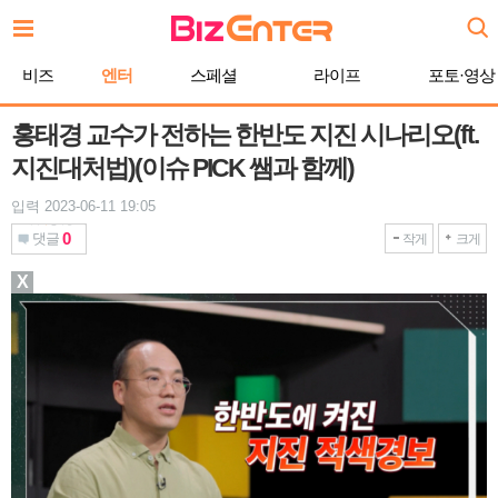
본
문
바
비즈
엔터
스페셜
라이프
포토·영상
로
가
기
홍태경 교수가 전하는 한반도 지진 시나리오(ft.
지진대처법)(이슈 PICK 쌤과 함께)
입력 2023-06-11 19:05
0
댓글
작게
크게
X