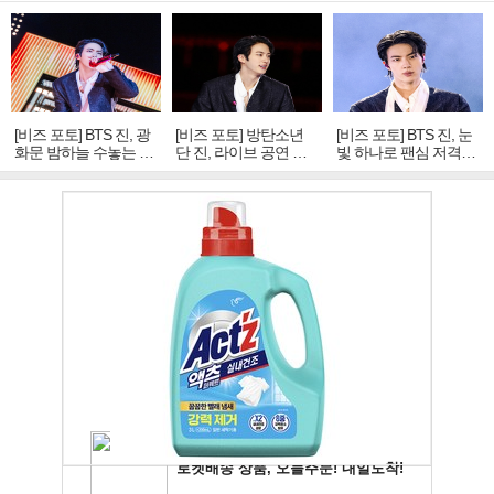
[비즈 포토] BTS 진, 광
[비즈 포토] 방탄소년
[비즈 포토] BTS 진, 눈
화문 밤하늘 수놓는 '비
단 진, 라이브 공연 중
빛 하나로 팬심 저격…
주얼 킹'의 열창
빛나는 독보적 아우라
독보적 카리스마