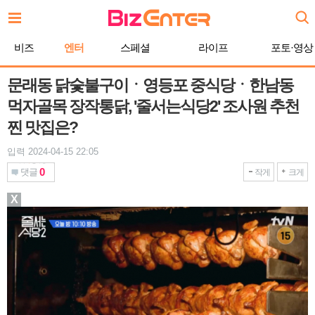
본
문
바
비즈
엔터
스페셜
라이프
포토·영상
로
가
기
문래동 닭숯불구이ㆍ영등포 중식당ㆍ한남동
먹자골목 장작통닭, '줄서는식당2' 조사원 추천
찐 맛집은?
입력 2024-04-15 22:05
0
댓글
작게
크게
X