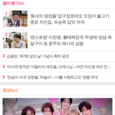
많이 본 기사
1
'동네의 명장들' 압구정로데오 오징어 불고기·
종로 치킨집, 유승목 입맛 저격
2
'편스토랑' 이찬원, 황태해장국·무생채·양념 목
살구이 등 윤주모 레시피 섭렵
3
김용빈, '제7회 섬의 날' 기념식 축하 공연
4
'어서와 한국은' 이탈리아 셰프들, 선재스님→라연 차도영 셰프 만난다
5
'전설의 사내' 장한별, '하늘아'→'너를 사랑하고도' 명품 무대
영상뉴스