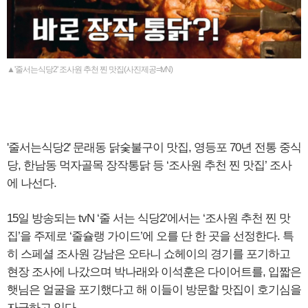
▲'줄서는식당2' 조사원 추천 찐 맛집(사진제공=tvN)
'줄서는식당2' 문래동 닭숯불구이 맛집, 영등포 70년 전통 중식
당, 한남동 먹자골목 장작통닭 등 ‘조사원 추천 찐 맛집’ 조사
에 나선다.
15일 방송되는 tvN ‘줄 서는 식당2’에서는 ‘조사원 추천 찐 맛
집’을 주제로 ‘줄슐랭 가이드’에 오를 단 한 곳을 선정한다. 특
히 스페셜 조사원 강남은 오타니 쇼헤이의 경기를 포기하고
현장 조사에 나갔으며 박나래와 이석훈은 다이어트를, 입짧은
햇님은 얼굴을 포기했다고 해 이들이 방문할 맛집이 호기심을
자극하고 있다.