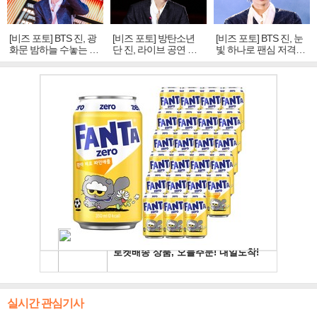
[비즈 포토] BTS 진, 광
[비즈 포토] 방탄소년
[비즈 포토] BTS 진, 눈
화문 밤하늘 수놓는 '비
단 진, 라이브 공연 중
빛 하나로 팬심 저격…
주얼 킹'의 열창
빛나는 독보적 아우라
독보적 카리스마
실시간 관심기사