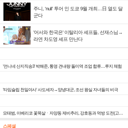
주니, ‘null’ 투어 인 도쿄 9월 개최…日 열도 달
군다
'어서와 한국은' 이탈리아 셰프들, 선재스님→
라연 차도영 셰프 만난다
'언니네 산지직송3' 박해준, 통영 견내량 돌미역 조업 합류…루지 체험
'타임슬립 천일야사' 사도세자→양녕대군, 조선 왕실 자녀들의 비극
모태범, 이베리코 꽃목살ㆍ자양동 제비추리, 강호동과 먹방 도전(고기서만나)
스페셜