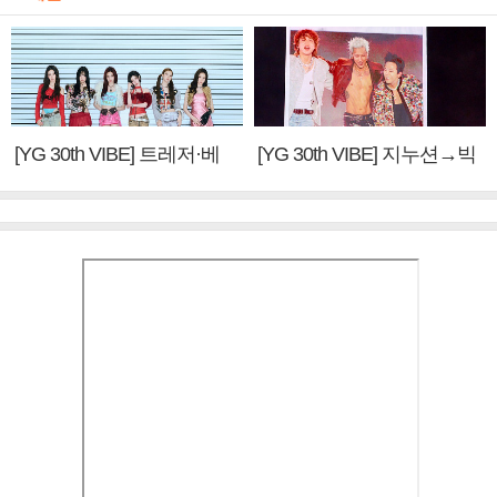
[YG 30th VIBE] 트레저·베
[YG 30th VIBE] 지누션→빅
이비몬스터, YG DNA 계승
뱅·투애니원·블랙핑크, YG
③
만의 문법②