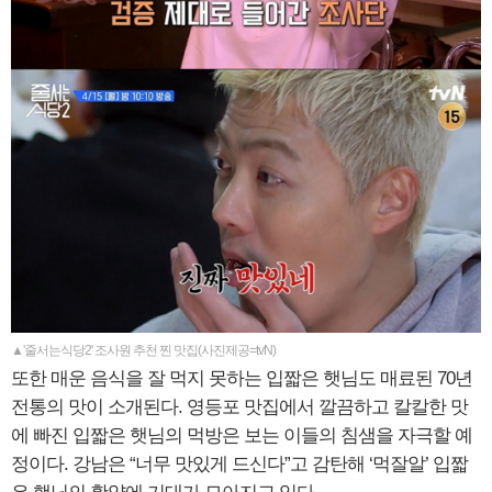
▲'줄서는식당2' 조사원 추천 찐 맛집(사진제공=tvN)
또한 매운 음식을 잘 먹지 못하는 입짧은 햇님도 매료된 70년
전통의 맛이 소개된다. 영등포 맛집에서 깔끔하고 칼칼한 맛
에 빠진 입짧은 햇님의 먹방은 보는 이들의 침샘을 자극할 예
정이다. 강남은 “너무 맛있게 드신다”고 감탄해 ‘먹잘알’ 입짧