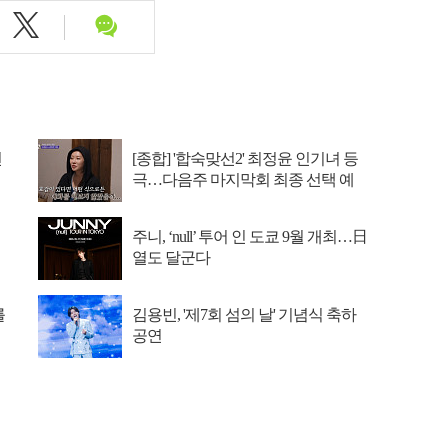
선
[종합] '합숙맞선2' 최정윤 인기녀 등
극…다음주 마지막회 최종 선택 예
고
주니, ‘null’ 투어 인 도쿄 9월 개최…日
열도 달군다
를
김용빈, '제7회 섬의 날' 기념식 축하
공연