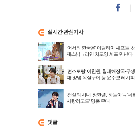
실시간 관심기사
'어서와 한국은' 이탈리아 셰프들, 
재스님→라연 차도영 셰프 만난다
'편스토랑' 이찬원, 황태해장국·무생
채·양념 목살구이 등 윤주모 레시피
섭렵
'전설의 사내' 장한별, '하늘아'→'너
사랑하고도' 명품 무대
댓글