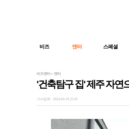
검색 바로가기
주메뉴 바로가기
주요 기사 바로가기
비즈
엔터
스페셜
비즈엔터
엔터
>
'건축탐구 집' 제주 자연
기사입력 : 2024-04-16 22:45