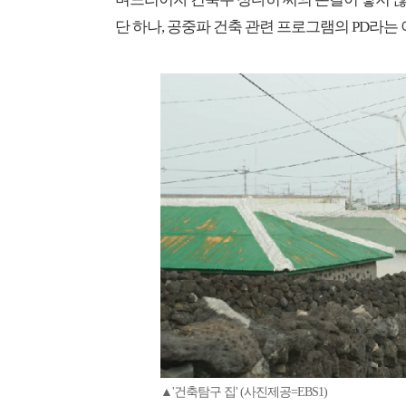
단 하나, 공중파 건축 관련 프로그램의 PD라는
▲'건축탐구 집' (사진제공=EBS1)