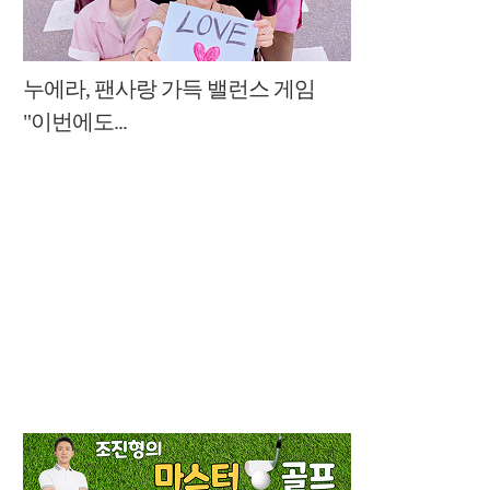
누에라, 팬사랑 가득 밸런스 게임
"이번에도...