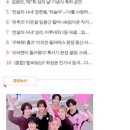
4
김용빈, '제7회 섬의 날' 기념식 축하 공연
5
'전설의 사내' 장한별, '하늘아'→'너를 사랑하고도' 명...
6
'유퀴즈' 이은결·임봉근 할머니&임다운 작가·이승철, '...
7
'전설의 사내' 성리, 이루네와 1등 대결…임영웅 '보금...
8
'구해줘! 홈즈' 이모란 필라테스 원장 용산 아파트 방...
9
'슈퍼맨이 돌아왔다' 혹서기 편성 결방, 스페셜 방송
10
[종합] '합숙맞선2' 최정윤 인기녀 등극…다음주 마지막...
영상뉴스