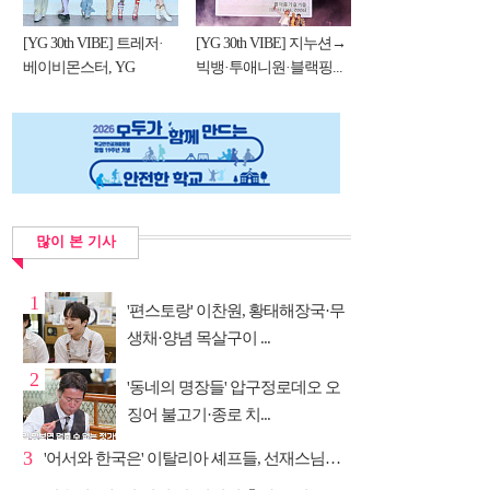
[YG 30th VIBE] 트레저·
[YG 30th VIBE] 지누션→
베이비몬스터, YG
빅뱅·투애니원·블랙핑...
DNA...
많이 본 기사
1
'편스토랑' 이찬원, 황태해장국·무
생채·양념 목살구이 ...
2
'동네의 명장들' 압구정로데오 오
징어 불고기·종로 치...
3
'어서와 한국은' 이탈리아 셰프들, 선재스님→라연 차도...