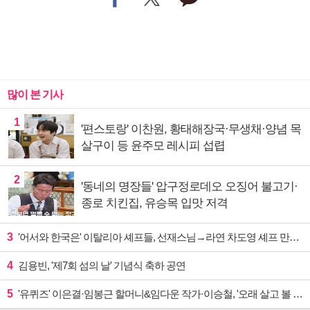
많이 본 기사
1
'편스토랑' 이찬원, 황태해장국·무생채·양념 목
살구이 등 윤주모 레시피 섭렵
2
'동네의 명장들' 압구정로데오 오징어 불고기·
종로 치킨집, 유승목 입맛 저격
3
'어서와 한국은' 이탈리아 셰프들, 선재스님→라연 차도영 셰프 만난다
4
김용빈, '제7회 섬의 날' 기념식 축하 공연
5
'유퀴즈' 이은결·임봉근 할머니&임다운 작가·이승철, '오래 살고 볼 일' 특집 출격