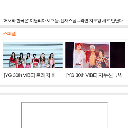
'어서와 한국은' 이탈리아 셰프들, 선재스님→라연 차도영 셰프 만난다
스페셜
[YG 30th VIBE] 트레저·베
[YG 30th VIBE] 지누션→빅
이비몬스터, YG DNA 계승
뱅·투애니원·블랙핑크, YG
③
만의 문법②