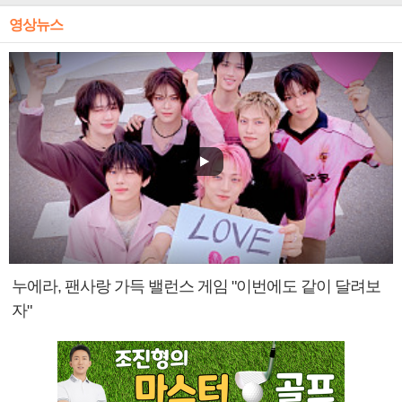
영상뉴스
누에라, 팬사랑 가득 밸런스 게임 "이번에도 같이 달려보
자"