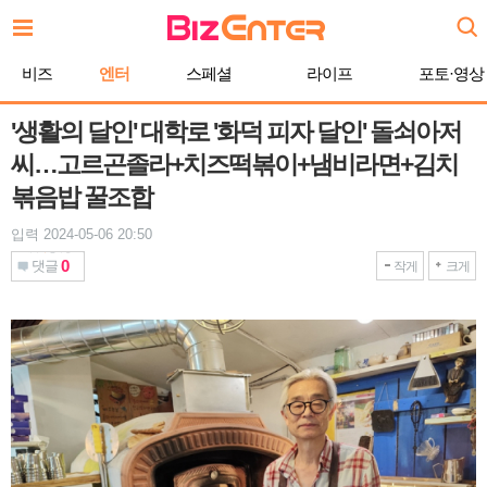
본
문
바
비즈
엔터
스페셜
라이프
포토·영상
로
가
기
'생활의 달인' 대학로 '화덕 피자 달인' 돌쇠아저
씨…고르곤졸라+치즈떡볶이+냄비라면+김치
볶음밥 꿀조합
입력 2024-05-06 20:50
0
댓글
작게
크게