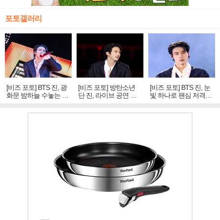
포토갤러리
[비즈 포토] BTS 진, 광
[비즈 포토] 방탄소년
[비즈 포토] BTS 진, 눈
화문 밤하늘 수놓는 '비
단 진, 라이브 공연 중
빛 하나로 팬심 저격…
주얼 킹'의 열창
빛나는 독보적 아우라
독보적 카리스마