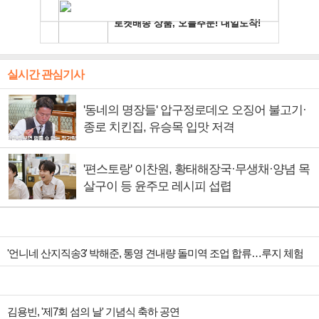
실시간 관심기사
'동네의 명장들' 압구정로데오 오징어 불고기·
종로 치킨집, 유승목 입맛 저격
'편스토랑' 이찬원, 황태해장국·무생채·양념 목
살구이 등 윤주모 레시피 섭렵
'언니네 산지직송3' 박해준, 통영 견내량 돌미역 조업 합류…루지 체험
김용빈, '제7회 섬의 날' 기념식 축하 공연