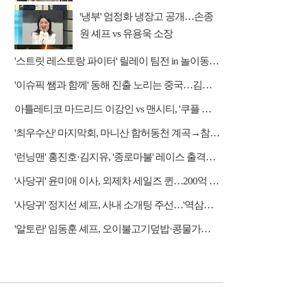
'냉부' 엄정화 냉장고 공개…손종
원 셰프 vs 유용욱 소장
'스트릿 레스토랑 파이터' 릴레이 팀전 in 놀이동산 상권
'이슈픽 쌤과 함께' 동해 진출 노리는 중국…김흥규 교수 강연
아틀레티코 마드리드 이강인 vs 맨시티, '쿠플 시리즈' 중계 쿠팡플레이
'최우수산' 마지막회, 마니산 함허동천 계곡→참성단 등반
'런닝맨' 홍진호·김지유, '종로마불' 레이스 출격…레전드 예능감 자랑
'사당귀' 윤미애 이사, 외제차 세일즈 퀸…200억 자산가
'사당귀' 정지선 셰프, 사내 소개팅 주선…'역삼동 근육남' 등장에 후끈
'알토란' 임동훈 셰프, 오이불고기덮밥·콩물가지냉국 레시피 공개