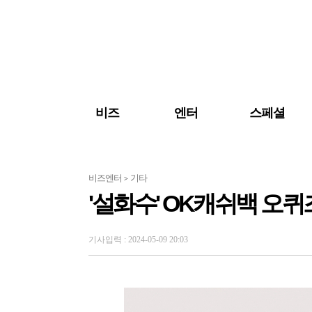
검색 바로가기
주메뉴 바로가기
주요 기사 바로가기
비즈
엔터
스페셜
비즈엔터
기타
>
'설화수' OK캐쉬백 오퀴
기사입력 : 2024-05-09 20:03