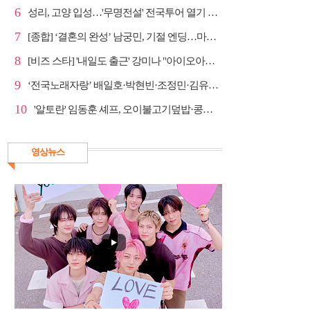
6
성리, 고양 입성…'무명전설' 전국투어 열기 지속
7
[종합] ‘결혼의 완성’ 남궁민, 기절 엔딩…마지막회 예...
8
[비즈 스타] '내일도 출근' 강미나 "아이오아이 불화설...
9
‘전국노래자랑’ 배일호·박현빈·조정민·김유라·미스김, ...
10
'알토란' 임동훈 셰프, 오이불고기덮밥·콩물가지냉국 ...
영상뉴스