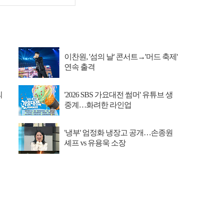
이찬원, '섬의 날' 콘서트→'머드 축제'
연속 출격
의
'2026 SBS 가요대전 썸머' 유튜브 생
중계…화려한 라인업
'냉부' 엄정화 냉장고 공개…손종원
셰프 vs 유용욱 소장