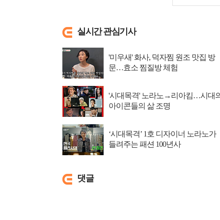
실시간 관심기사
'미우새' 화사, 덕자찜 원조 맛집 방
문…효소 찜질방 체험
'시대목격' 노라노→리아킴…시대
아이콘들의 삶 조명
‘시대목격’ 1호 디자이너 노라노가
들려주는 패션 100년사
댓글