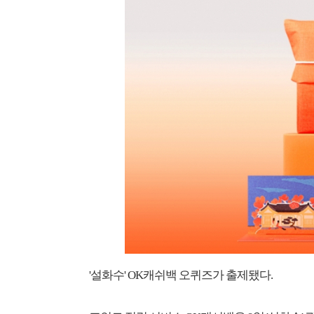
'설화수' OK캐쉬백 오퀴즈가 출제됐다.