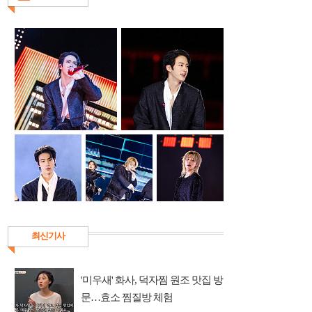
최신기사
'미우새' 화사, 덕자찜 원조 맛집 방
문…효소 찜질방 체험