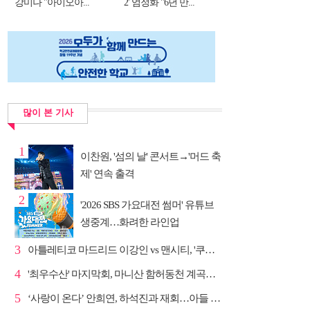
강미나 "아이오아...
2' 엄정화 "6년 만...
많이 본 기사
1
이찬원, '섬의 날' 콘서트→'머드 축
제' 연속 출격
2
'2026 SBS 가요대전 썸머' 유튜브
생중계…화려한 라인업
3
아틀레티코 마드리드 이강인 vs 맨시티, '쿠플 시리즈'...
4
'최우수산' 마지막회, 마니산 함허동천 계곡→참성단 등반
5
‘사랑이 온다’ 안희연, 하석진과 재회…아들 비밀 밝혀...