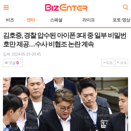
본
문
바
비즈
엔터
스페셜
라이프
포토·영상
로
가
기
김호중, 경찰 압수된 아이폰 3대 중 일부 비밀번
호만 제공…수사 비협조 논란 계속
입력 2024-05-29 00:45
0
댓글
작게
크게