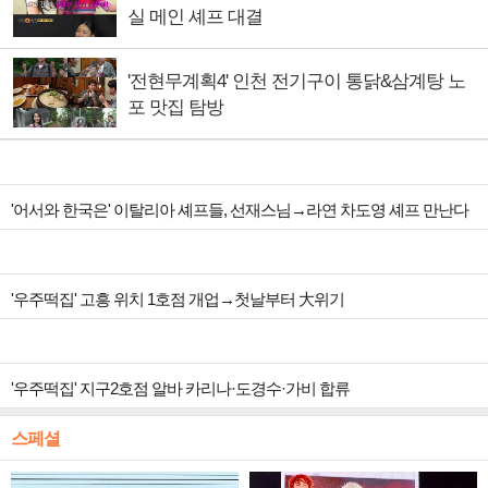
실 메인 셰프 대결
'전현무계획4' 인천 전기구이 통닭&삼계탕 노
포 맛집 탐방
'어서와 한국은' 이탈리아 셰프들, 선재스님→라연 차도영 셰프 만난다
'우주떡집' 고흥 위치 1호점 개업→첫날부터 大위기
'우주떡집' 지구2호점 알바 카리나·도경수·가비 합류
스페셜