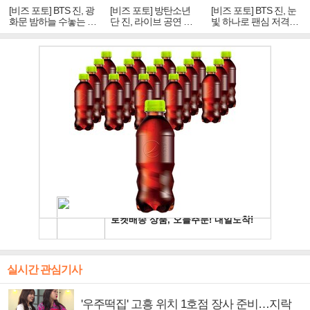
[비즈 포토] BTS 진, 광
[비즈 포토] 방탄소년
[비즈 포토] BTS 진, 눈
화문 밤하늘 수놓는 '비
단 진, 라이브 공연 중
빛 하나로 팬심 저격…
주얼 킹'의 열창
빛나는 독보적 아우라
독보적 카리스마
실시간 관심기사
'우주떡집' 고흥 위치 1호점 장사 준비…지락