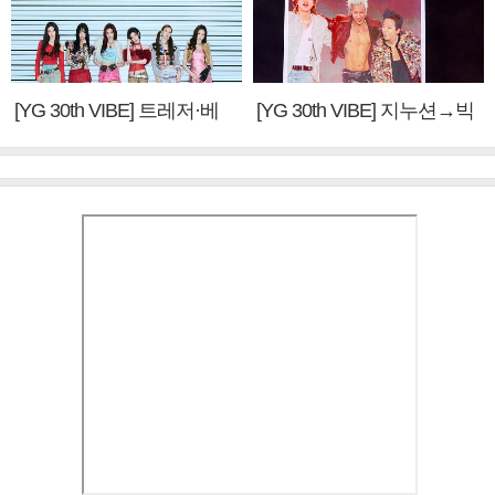
[YG 30th VIBE] 트레저·베
[YG 30th VIBE] 지누션→빅
이비몬스터, YG DNA 계승
뱅·투애니원·블랙핑크, YG
③
만의 문법②