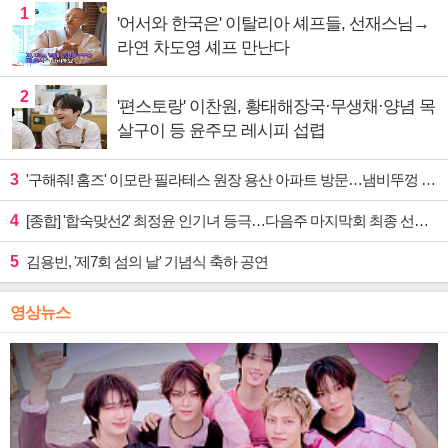
1
'어서와 한국은' 이탈리아 셰프들, 선재스님→
라연 차도영 셰프 만난다
2
'편스토랑' 이찬원, 황태해장국·무생채·양념 목
살구이 등 윤주모 레시피 섭렵
3
'구해줘! 홈즈' 이모란 필라테스 원장 용산 아파트 방문…냄비뚜껑 운동법 소개
4
[종합] '합숙맞선2' 최정윤 인기녀 등극…다음주 마지막회 최종 선택 예고
5
김용빈, '제7회 섬의 날' 기념식 축하 공연
영상뉴스