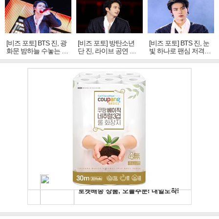
[비즈 포토] BTS 진, 광
[비즈 포토] 방탄소년
[비즈 포토] BTS 진, 눈
화문 밤하늘 수놓는 '비
단 진, 라이브 공연 중
빛 하나로 팬심 저격…
주얼 킹'의 열창
빛나는 독보적 아우라
독보적 카리스마