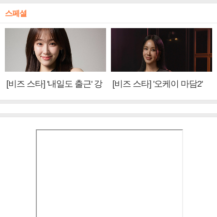
스페셜
[비즈 스타] '내일도 출근' 강
[비즈 스타] '오케이 마담2'
미나 "아이오아이 불화설?
엄정화 "6년 만의 속편 제
사실 아냐"(인터뷰)
작, 하늘의 뜻"(인터뷰)