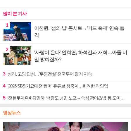
많이 본 기사
1
이찬원, '섬의 날' 콘서트→'머드 축제' 연속 출
격
2
‘사랑이 온다’ 안희연, 하석진과 재회…아들 비
밀 밝혀질까?
3
성리, 고양 입성…'무명전설' 전국투어 열기 지속
4
'2026 SBS 가요대전 썸머' 유튜브 생중계…화려한 라인업
5
'전현무계획4' 김민하, 백령도 냉면 노포→숙성 광어초밥·통 도미찜 맛집 탐방
영상뉴스