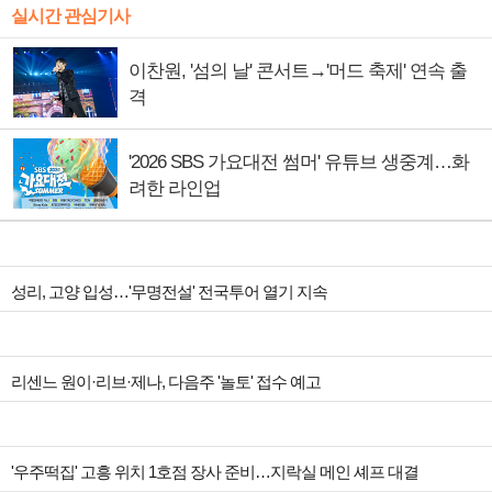
실시간 관심기사
이찬원, '섬의 날' 콘서트→'머드 축제' 연속 출
격
'2026 SBS 가요대전 썸머' 유튜브 생중계…화
려한 라인업
성리, 고양 입성…'무명전설' 전국투어 열기 지속
리센느 원이·리브·제나, 다음주 '놀토' 접수 예고
'우주떡집' 고흥 위치 1호점 장사 준비…지락실 메인 셰프 대결