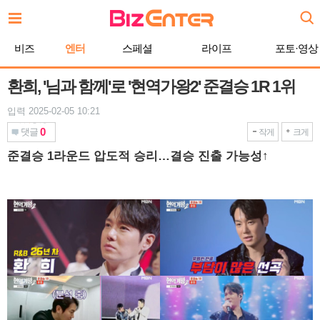
본
문
바
비즈
엔터
스페셜
라이프
포토·영상
로
가
기
환희, '님과 함께'로 '현역가왕2' 준결승 1R 1위
입력 2025-02-05 10:21
0
댓글
작게
크게
준결승 1라운드 압도적 승리…결승 진출 가능성↑