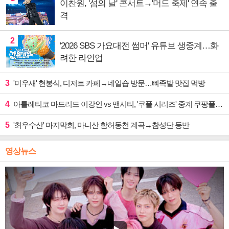
이찬원, '섬의 날' 콘서트→'머드 축제' 연속 출
격
2
'2026 SBS 가요대전 썸머' 유튜브 생중계…화
려한 라인업
3
'미우새' 현봉식, 디저트 카페→네일숍 방문…뼈족발 맛집 먹방
4
아틀레티코 마드리드 이강인 vs 맨시티, '쿠플 시리즈' 중계 쿠팡플레이
5
'최우수산' 마지막회, 마니산 함허동천 계곡→참성단 등반
영상뉴스