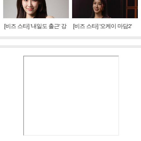
[비즈 스타] '내일도 출근' 강
[비즈 스타] '오케이 마담2'
미나 "아이오아이 불화설?
엄정화 "6년 만의 속편 제
사실 아냐"(인터뷰)
작, 하늘의 뜻"(인터뷰)