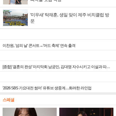
'미우새' 탁재훈, 생일 맞이 제주 비치클럽 방
문
이찬원, '섬의 날' 콘서트→'머드 축제' 연속 출격
[종합] ‘결혼의 완성’ 마지막회 남궁민, 김대명 자수시키고 이설과 따뜻한 안녕
'2026 SBS 가요대전 썸머' 유튜브 생중계…화려한 라인업
스페셜