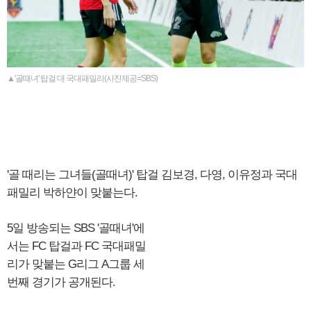
▲'골때녀' 탑걸 대 국대패밀리(사진제공=SBS)
'골 때리는 그녀들(골때녀)' 탑걸 김보경, 다영, 이유정과 국대
패밀리 박하얀이 맞붙는다.
5일 방송되는 SBS '골때녀'에
서는 FC 탑걸과 FC 국대패밀
리가 맞붙는 G리그 A그룹 세
번째 경기가 공개된다.