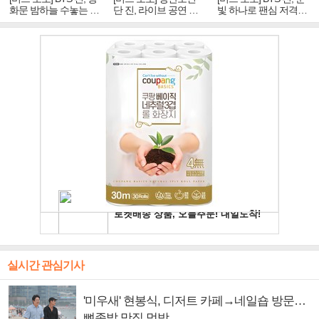
화문 밤하늘 수놓는 '비
단 진, 라이브 공연 중
빛 하나로 팬심 저격…
주얼 킹'의 열창
빛나는 독보적 아우라
독보적 카리스마
실시간 관심기사
'미우새' 현봉식, 디저트 카페→네일숍 방문…
뼈족발 맛집 먹방