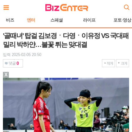
본
문
바
비즈
엔터
스페셜
라이프
포토·영상
로
가
기
'골때녀' 탑걸 김보경ㆍ다영ㆍ이유정 VS 국대패
밀리 박하얀…불꽃 튀는 맞대결
입력 2025-02-05 20:50
0
댓글
작게
크게
X