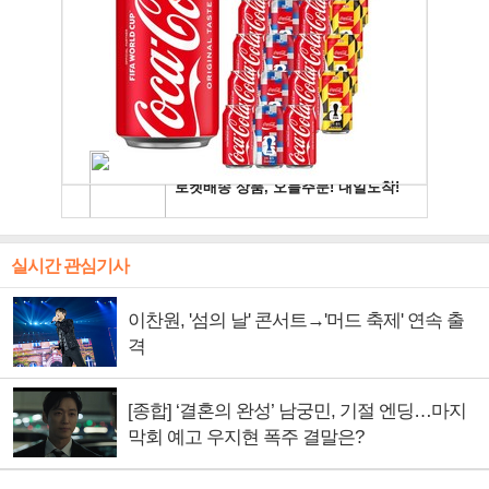
실시간 관심기사
이찬원, '섬의 날' 콘서트→'머드 축제' 연속 출
격
[종합] ‘결혼의 완성’ 남궁민, 기절 엔딩…마지
막회 예고 우지현 폭주 결말은?