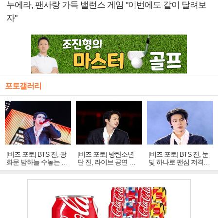
누에라, 팬사랑 가득 밸런스 게임 "이번에도 같이 달려보
자"
포토갤러리
[비즈 포토] BTS 진, 광
[비즈 포토] 방탄소년
[비즈 포토] BTS 진, 눈
화문 밤하늘 수놓는 '비
단 진, 라이브 공연 중
빛 하나로 팬심 저격…
주얼 킹'의 열창
빛나는 독보적 아우라
독보적 카리스마