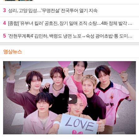
3
성리, 고양 입성…'무명전설' 전국투어 열기 지속
4
[종합] '유부녀 킬러' 공효진, 장기 밀매 조직 소탕…4화 정체 발각 위기 예고
5
'전현무계획4' 김민하, 백령도 냉면 노포→숙성 광어초밥·통 도미찜 맛집 탐방
영상뉴스