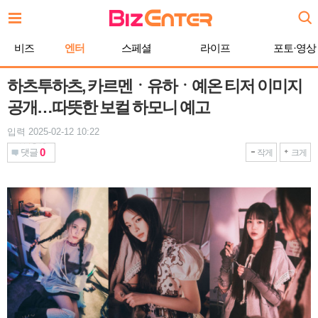
본
문
바
비즈
엔터
스페셜
라이프
포토·영상
로
가
기
하츠투하츠, 카르멘ㆍ유하ㆍ예온 티저 이미지
공개…따뜻한 보컬 하모니 예고
입력 2025-02-12 10:22
0
댓글
작게
크게