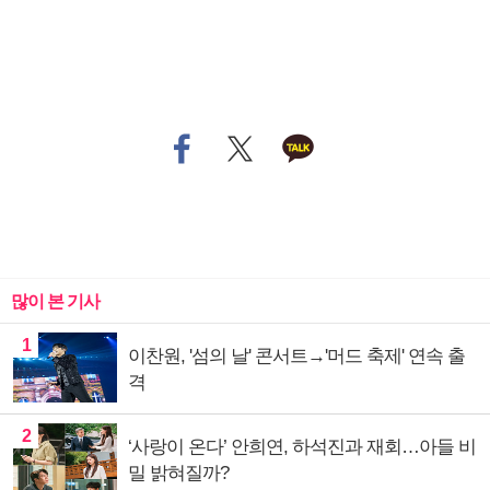
많이 본 기사
1
이찬원, '섬의 날' 콘서트→'머드 축제' 연속 출
격
2
‘사랑이 온다’ 안희연, 하석진과 재회…아들 비
밀 밝혀질까?