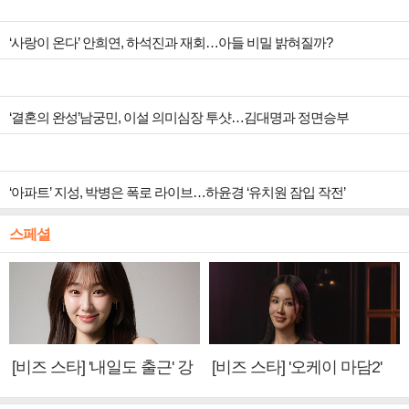
‘사랑이 온다’ 안희연, 하석진과 재회…아들 비밀 밝혀질까?
‘결혼의 완성’남궁민, 이설 의미심장 투샷…김대명과 정면승부
‘아파트’ 지성, 박병은 폭로 라이브…하윤경 ‘유치원 잠입 작전’
스페셜
[비즈 스타] '내일도 출근' 강
[비즈 스타] '오케이 마담2'
미나 "아이오아이 불화설?
엄정화 "6년 만의 속편 제