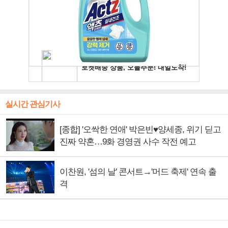
실시간 관심기사
[종합] '오싹한 연애' 박은빈♥양세종, 위기 딛고
진짜 약혼…9화 경영권 사수 작전 예고
이찬원, '섬의 날' 콘서트→'머드 축제' 연속 출
격