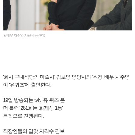
▲배우 차주영(사진제공=tvN)
'회사 구내식당의 마술사' 김보영 영양사와 '원경' 배우 차주영
이 '유퀴즈'에 출연한다.
19일 방송되는 tvN '유 퀴즈 온
더 블럭' 281회는 '화제성 1등'
특집으로 진행된다.
직장인들의 입맛 저격수 김보