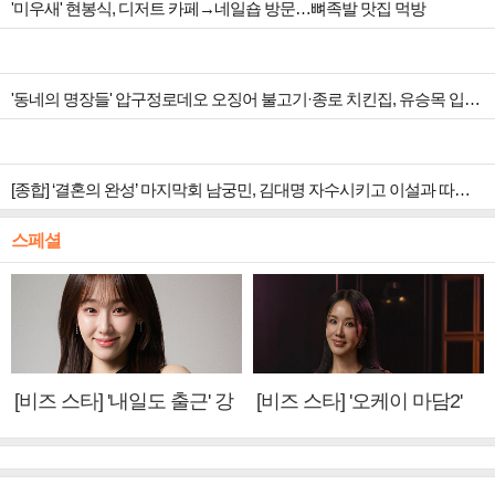
'미우새' 현봉식, 디저트 카페→네일숍 방문…뼈족발 맛집 먹방
'동네의 명장들' 압구정로데오 오징어 불고기·종로 치킨집, 유승목 입맛 저격
[종합] ‘결혼의 완성’ 마지막회 남궁민, 김대명 자수시키고 이설과 따뜻한 안녕
스페셜
[비즈 스타] '내일도 출근' 강
[비즈 스타] '오케이 마담2'
미나 "아이오아이 불화설?
엄정화 "6년 만의 속편 제
사실 아냐"(인터뷰)
작, 하늘의 뜻"(인터뷰)