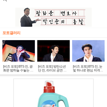
포토갤러리
[비즈 포토] BTS 진, 광
[비즈 포토] 방탄소년
[비즈 포토] BTS 진, 눈
화문 밤하늘 수놓는 '비
단 진, 라이브 공연 중
빛 하나로 팬심 저격…
주얼 킹'의 열창
빛나는 독보적 아우라
독보적 카리스마