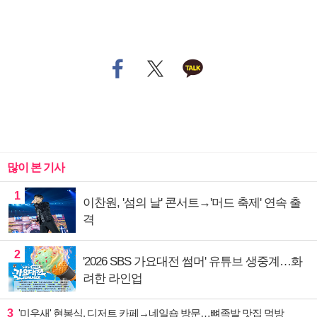
많이 본 기사
1
이찬원, '섬의 날' 콘서트→'머드 축제' 연속 출
격
2
'2026 SBS 가요대전 썸머' 유튜브 생중계…화
려한 라인업
3
'미우새' 현봉식, 디저트 카페→네일숍 방문…뼈족발 맛집 먹방