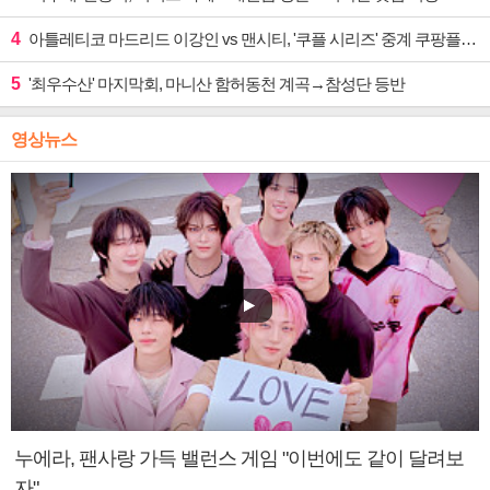
4
아틀레티코 마드리드 이강인 vs 맨시티, '쿠플 시리즈' 중계 쿠팡플레이
5
'최우수산' 마지막회, 마니산 함허동천 계곡→참성단 등반
영상뉴스
누에라, 팬사랑 가득 밸런스 게임 "이번에도 같이 달려보
자"