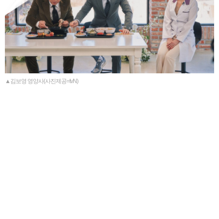
▲김보영 영양사(사진제공=tvN)