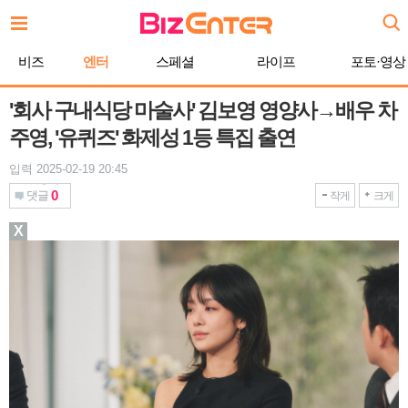
본
문
바
비즈
엔터
스페셜
라이프
포토·영상
로
가
기
'회사 구내식당 마술사' 김보영 영양사→배우 차
주영, '유퀴즈' 화제성 1등 특집 출연
입력 2025-02-19 20:45
0
댓글
작게
크게
X