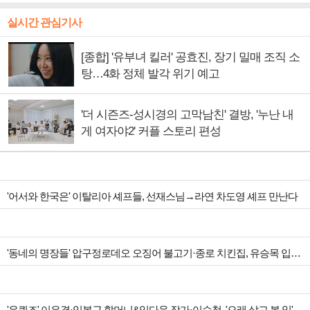
실시간 관심기사
[종합] '유부녀 킬러' 공효진, 장기 밀매 조직 소
탕…4화 정체 발각 위기 예고
'더 시즌즈-성시경의 고막남친' 결방, '누난 내
게 여자야2' 커플 스토리 편성
'어서와 한국은' 이탈리아 셰프들, 선재스님→라연 차도영 셰프 만난다
'동네의 명장들' 압구정로데오 오징어 불고기·종로 치킨집, 유승목 입맛 저격
'유퀴즈' 이은결·임봉근 할머니&임다운 작가·이승철, '오래 살고 볼 일' 특집 출격