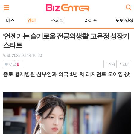
본
문
바
비즈
엔터
스페셜
라이프
포토·영상
로
가
기
'언젠가는 슬기로울 전공의생활' 고윤정 성장기
스타트
입력 2025-03-14 10:30
0
댓글
작게
크게
종로 율제병원 산부인과 의국 1년 차 레지던트 오이영 役