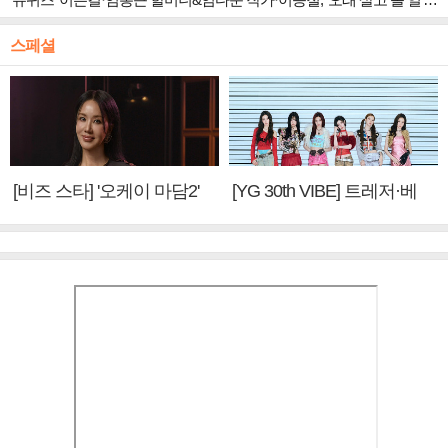
스페셜
[비즈 스타] '오케이 마담2'
[YG 30th VIBE] 트레저·베
엄정화 "6년 만의 속편 제
이비몬스터, YG DNA 계승
작, 하늘의 뜻"(인터뷰)
③