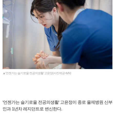
▲'언젠가는 슬기로울 전공의생활' 고윤정(사진제공=tvN)
'언젠가는 슬기로울 전공의생활' 고윤정이 종로 율제병원 산부
인과 1년차 레지던트로 변신한다.