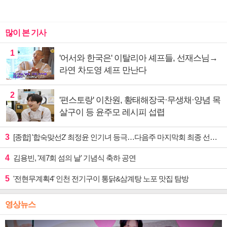
많이 본 기사
1
'어서와 한국은' 이탈리아 셰프들, 선재스님→
라연 차도영 셰프 만난다
2
'편스토랑' 이찬원, 황태해장국·무생채·양념 목
살구이 등 윤주모 레시피 섭렵
3
[종합] '합숙맞선2' 최정윤 인기녀 등극…다음주 마지막회 최종 선택 예고
4
김용빈, '제7회 섬의 날' 기념식 축하 공연
5
'전현무계획4' 인천 전기구이 통닭&삼계탕 노포 맛집 탐방
영상뉴스