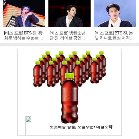
[비즈 포토] BTS 진, 광
[비즈 포토] 방탄소년
[비즈 포토] BTS 진, 눈
화문 밤하늘 수놓는 '비
단 진, 라이브 공연 중
빛 하나로 팬심 저격…
주얼 킹'의 열창
빛나는 독보적 아우라
독보적 카리스마