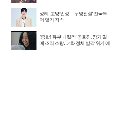
성리, 고양 입성…'무명전설' 전국투
어 열기 지속
[종합] '유부녀 킬러' 공효진, 장기 밀
매 조직 소탕…4화 정체 발각 위기 예
고