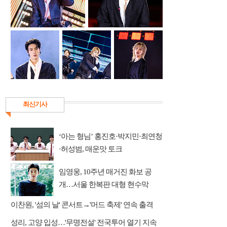
최신기사
‘아는 형님’ 홍진호·박지민·최연청
·허성범, 매운맛 토크
임영웅, 10주년 매거진 화보 공
개…서울 한복판 대형 현수막
이찬원, '섬의 날' 콘서트→'머드 축제' 연속 출격
성리, 고양 입성…'무명전설' 전국투어 열기 지속