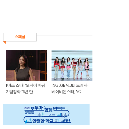
스페셜
[비즈 스타] '오케이 마담
[YG 30th VIBE] 트레저·
2' 엄정화 "6년 만...
베이비몬스터, YG
DNA...