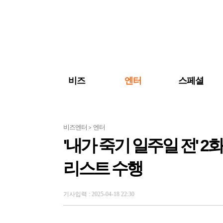
검색 바로가기
주메뉴 바로가기
주요 기사 바로가기
비즈
엔터
스페셜
비즈엔터
엔터
>
'내가 죽기 일주일 전' 2
리스트 수행
기사입력 : 2025-04-18 22:30