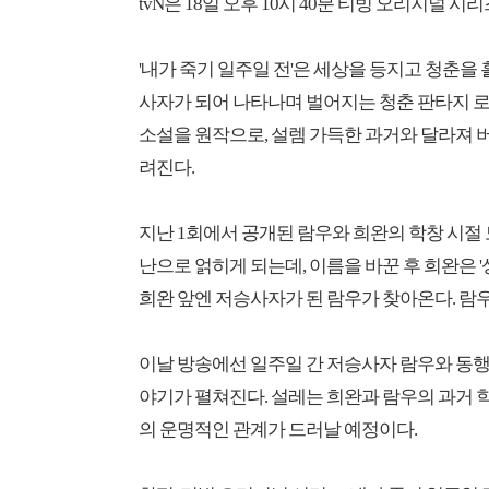
tvN은 18일 오후 10시 40분 티빙 오리지널 시
'내가 죽기 일주일 전'은 세상을 등지고 청춘을
사자가 되어 나타나며 벌어지는 청춘 판타지 
소설을 원작으로, 설렘 가득한 과거와 달라져
려진다.
지난 1회에서 공개된 람우와 희완의 학창 시절
난으로 얽히게 되는데, 이름을 바꾼 후 희완은 '
희완 앞엔 저승사자가 된 람우가 찾아온다. 람
이날 방송에선 일주일 간 저승사자 람우와 동
야기가 펼쳐진다. 설레는 희완과 람우의 과거 
의 운명적인 관계가 드러날 예정이다.