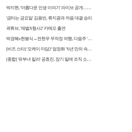
박지현, '아름다운 인생 이야기' 라이브 공개…감성 보컬 전달
'금타는 금요일' 김용빈, 류지광과 저음 대결 승리
곽튜브, '재벌X형사2' 카메오 출연
박경혜x현봉식→전현무 무작정 여행, 다음주 '나 혼자 산다' 예고
[비즈 스타] '오케이 마담2' 엄정화 "6년 만의 속편 제작, 하늘의 뜻"(인터뷰)
[종합] '유부녀 킬러' 공효진, 장기 밀매 조직 소탕…4화 정체 발각 위기 예고