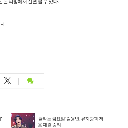
'은 티빙에서 전편 볼 수 있다.
금지
'
'금타는 금요일' 김용빈, 류지광과 저
음 대결 승리