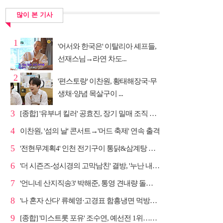
많이 본 기사
1
'어서와 한국은' 이탈리아 셰프들,
선재스님→라연 차도...
2
'편스토랑' 이찬원, 황태해장국·무
생채·양념 목살구이 ...
3
[종합] '유부녀 킬러' 공효진, 장기 밀매 조직 소탕…4...
4
이찬원, '섬의 날' 콘서트→'머드 축제' 연속 출격
5
'전현무계획4' 인천 전기구이 통닭&삼계탕 노포 맛집 탐방
6
'더 시즌즈-성시경의 고막남친' 결방, '누난 내게 여자...
7
'언니네 산지직송3' 박해준, 통영 견내량 돌미역 조업 ...
8
'나 혼자 산다' 류혜영·고경표 함흥냉면 먹방→남산 산책
9
[종합] '미스트롯 포유' 조수연, 예선전 1위…신윤승 지...