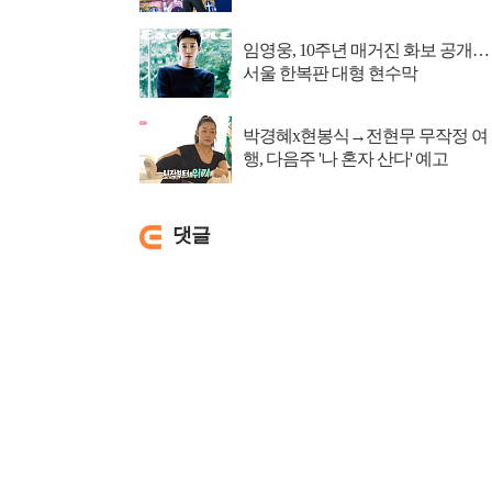
임영웅, 10주년 매거진 화보 공개…
서울 한복판 대형 현수막
박경혜x현봉식→전현무 무작정 여
행, 다음주 '나 혼자 산다' 예고
댓글