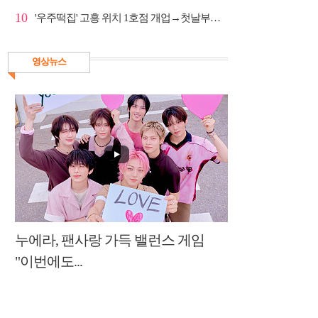
10
'우주떡집' 고흥 위치 1호점 개업→첫날부터 大위기
영상뉴스
누에라, 팬사랑 가득 밸런스 게임
"이번에도...