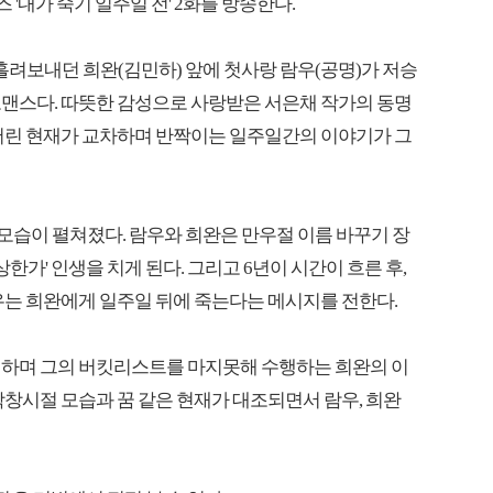
리즈 '내가 죽기 일주일 전' 2화를 방송한다.
 흘려보내던 희완(김민하) 앞에 첫사랑 람우(공명)가 저승
로맨스다. 따뜻한 감성으로 사랑받은 서은채 작가의 동명
 버린 현재가 교차하며 반짝이는 일주일간의 이야기가 그
 모습이 펼쳐졌다. 람우와 희완은 만우절 이름 바꾸기 장
상한가' 인생을 치게 된다. 그리고 6년이 시간이 흐른 후,
우는 희완에게 일주일 뒤에 죽는다는 메시지를 전한다.
행하며 그의 버킷리스트를 마지못해 수행하는 희완의 이
학창시절 모습과 꿈 같은 현재가 대조되면서 람우, 희완