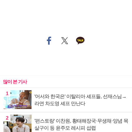
많이 본 기사
1
'어서와 한국은' 이탈리아 셰프들, 선재스님→
라연 차도영 셰프 만난다
2
'편스토랑' 이찬원, 황태해장국·무생채·양념 목
살구이 등 윤주모 레시피 섭렵