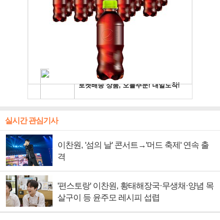
실시간 관심기사
이찬원, '섬의 날' 콘서트→'머드 축제' 연속 출
격
'편스토랑' 이찬원, 황태해장국·무생채·양념 목
살구이 등 윤주모 레시피 섭렵