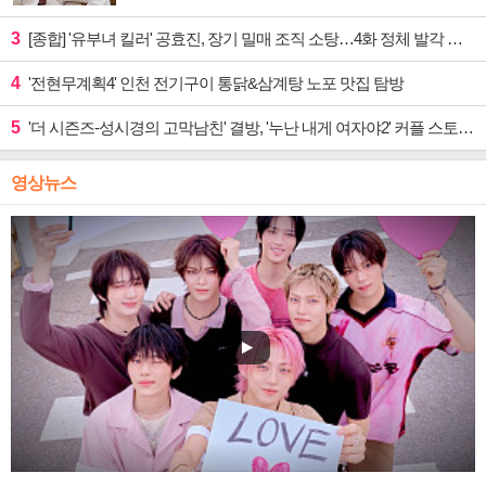
3
[종합] '유부녀 킬러' 공효진, 장기 밀매 조직 소탕…4화 정체 발각 위기 예고
4
'전현무계획4' 인천 전기구이 통닭&삼계탕 노포 맛집 탐방
5
'더 시즌즈-성시경의 고막남친' 결방, '누난 내게 여자야2' 커플 스토리 편성
영상뉴스