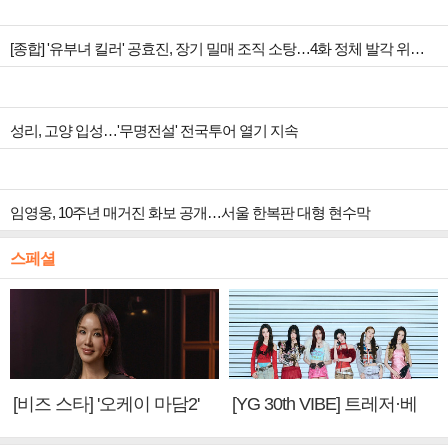
[종합] '유부녀 킬러' 공효진, 장기 밀매 조직 소탕…4화 정체 발각 위기 예고
성리, 고양 입성…'무명전설' 전국투어 열기 지속
임영웅, 10주년 매거진 화보 공개…서울 한복판 대형 현수막
스페셜
[비즈 스타] '오케이 마담2'
[YG 30th VIBE] 트레저·베
엄정화 "6년 만의 속편 제
이비몬스터, YG DNA 계승