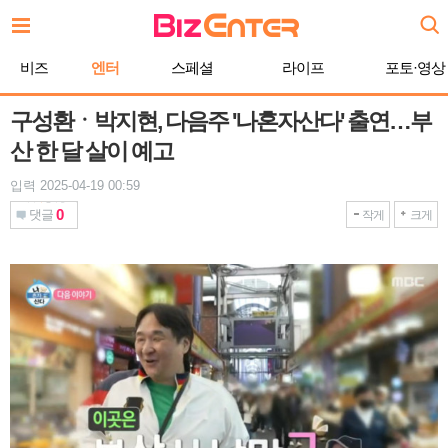
본
문
바
비즈
엔터
스페셜
라이프
포토·영상
로
가
기
구성환ㆍ박지현, 다음주 '나혼자산다' 출연…부
산 한 달 살이 예고
입력 2025-04-19 00:59
0
댓글
작게
크게