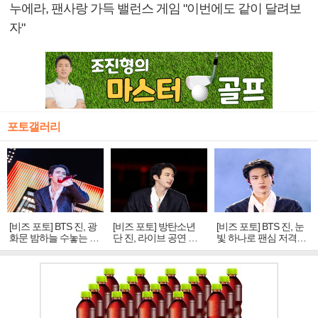
누에라, 팬사랑 가득 밸런스 게임 "이번에도 같이 달려보
자"
포토갤러리
[비즈 포토] BTS 진, 광
[비즈 포토] 방탄소년
[비즈 포토] BTS 진, 눈
화문 밤하늘 수놓는 '비
단 진, 라이브 공연 중
빛 하나로 팬심 저격…
주얼 킹'의 열창
빛나는 독보적 아우라
독보적 카리스마