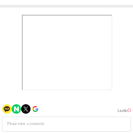
작, 하늘의 뜻"(인터뷰)
③