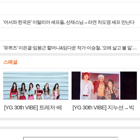
'어서와 한국은' 이탈리아 셰프들, 선재스님→라연 차도영 셰프 만난다
'유퀴즈' 이은결·임봉근 할머니&임다운 작가·이승철, '오래 살고 볼 일' 특집 출격
스페셜
[YG 30th VIBE] 트레저·베
[YG 30th VIBE] 지누션→빅
이비몬스터, YG DNA 계승
뱅·투애니원·블랙핑크, YG
③
만의 문법②