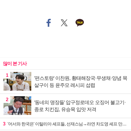
많이 본 기사
1
'편스토랑' 이찬원, 황태해장국·무생채·양념 목
살구이 등 윤주모 레시피 섭렵
2
'동네의 명장들' 압구정로데오 오징어 불고기·
종로 치킨집, 유승목 입맛 저격
3
'어서와 한국은' 이탈리아 셰프들, 선재스님→라연 차도영 셰프 만난다