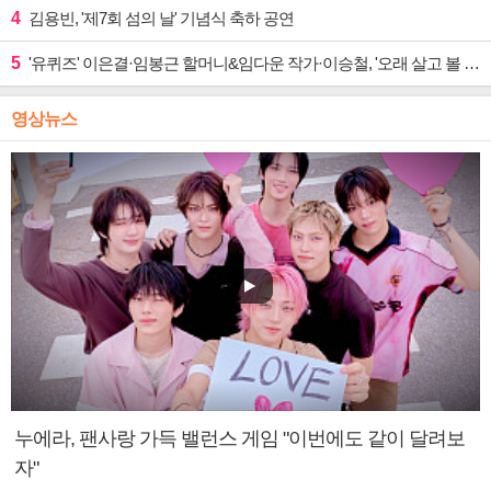
4
김용빈, '제7회 섬의 날' 기념식 축하 공연
5
'유퀴즈' 이은결·임봉근 할머니&임다운 작가·이승철, '오래 살고 볼 일' 특집 출격
영상뉴스
누에라, 팬사랑 가득 밸런스 게임 "이번에도 같이 달려보
자"