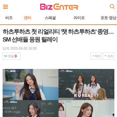
본
문
바
비즈
엔터
스페셜
라이프
포토·영상
로
가
기
하츠투하츠 첫 리얼리티 '챗 하츠투하츠' 종영…
SM 선배들 응원 릴레이
입력 2025-04-30 16:00
0
댓글
작게
크게