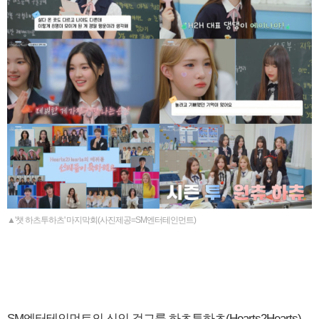
▲'챗 하츠투하츠' 마지막회(사진제공=SM엔터테인먼트)
SM엔터테인먼트의 신인 걸그룹 하츠투하츠(Hearts2Hearts)