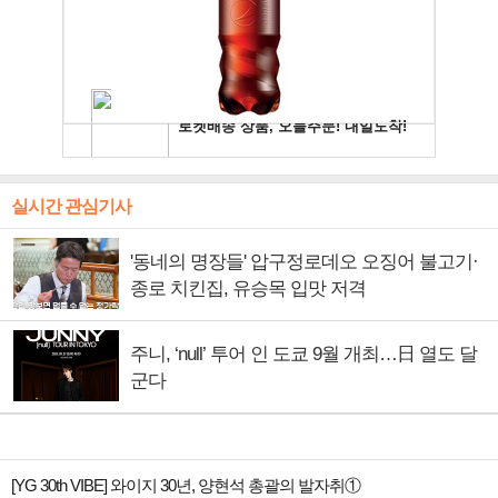
실시간 관심기사
'동네의 명장들' 압구정로데오 오징어 불고기·
종로 치킨집, 유승목 입맛 저격
주니, ‘null’ 투어 인 도쿄 9월 개최…日 열도 달
군다
[YG 30th VIBE] 와이지 30년, 양현석 총괄의 발자취①