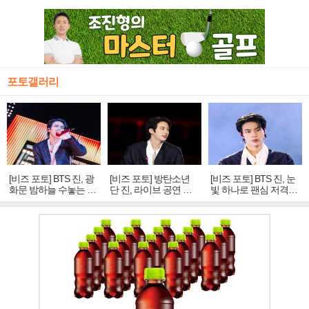
포토갤러리
[비즈 포토] BTS 진, 광
[비즈 포토] 방탄소년
[비즈 포토] BTS 진, 눈
화문 밤하늘 수놓는 '비
단 진, 라이브 공연 중
빛 하나로 팬심 저격…
주얼 킹'의 열창
빛나는 독보적 아우라
독보적 카리스마