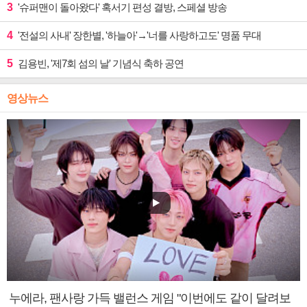
3
'슈퍼맨이 돌아왔다' 혹서기 편성 결방, 스페셜 방송
4
'전설의 사내' 장한별, '하늘아'→'너를 사랑하고도' 명품 무대
5
김용빈, '제7회 섬의 날' 기념식 축하 공연
영상뉴스
누에라, 팬사랑 가득 밸런스 게임 "이번에도 같이 달려보