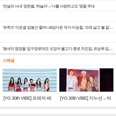
'전설의 사내' 장한별, '하늘아'→'너를 사랑하고도' 명품 무대
'유퀴즈' 이은결·임봉근 할머니&임다운 작가·이승철, '오래 살고 볼 일' 특집 출격
'동네의 명장들' 압구정로데오 오징어 불고기·종로 치킨집, 유승목 입맛 저격
스페셜
[YG 30th VIBE] 트레저·베
[YG 30th VIBE] 지누션→빅
이비몬스터, YG DNA 계승
뱅·투애니원·블랙핑크, YG
③
만의 문법②