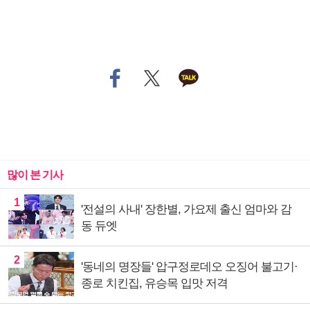
많이 본 기사
1
'전설의 사내' 장한별, 가요제 출신 엄마와 감
동 듀엣
2
'동네의 명장들' 압구정로데오 오징어 불고기·
종로 치킨집, 유승목 입맛 저격