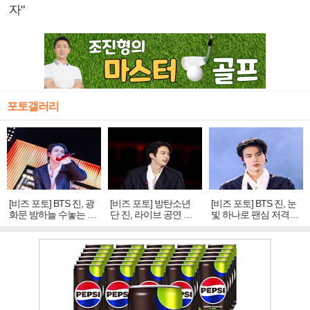
자"
포토갤러리
[비즈 포토] BTS 진, 광
[비즈 포토] 방탄소년
[비즈 포토] BTS 진, 눈
화문 밤하늘 수놓는 '비
단 진, 라이브 공연 중
빛 하나로 팬심 저격…
주얼 킹'의 열창
빛나는 독보적 아우라
독보적 카리스마