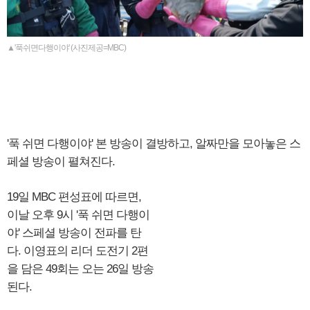
▲'푹쉬면다행이야' (사진제공=MBC)
'푹 쉬면 다행이야' 본 방송이 결방하고, 알짜만을 모아놓은 스
페셜 방송이 펼쳐진다.
19일 MBC 편성표에 따르면,
이날 오후 9시 '푹 쉬면 다행이
야' 스페셜 방송이 전파를 탄
다. 이영표의 리더 도전기 2편
을 담은 49회는 오는 26일 방송
된다.