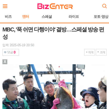
본
문
바
비즈
엔터
스페셜
라이프
포토·영상
로
가
기
MBC, '푹 쉬면 다행이야' 결방…스페셜 방송 편
성
입력 2025-05-19 20:50
0
댓글
작게
크게
X