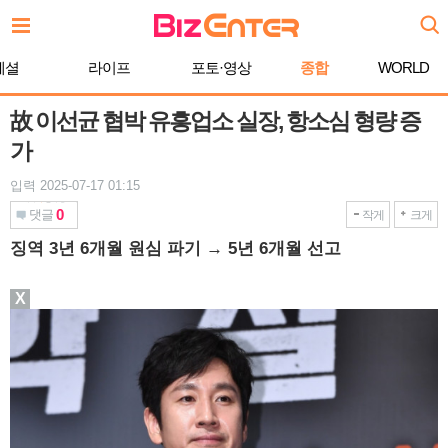
본
문
바
페셜
라이프
포토·영상
종합
WORLD
로
가
기
故 이선균 협박 유흥업소 실장, 항소심 형량 증
가
입력 2025-07-17 01:15
0
댓글
작게
크게
징역 3년 6개월 원심 파기 → 5년 6개월 선고
X