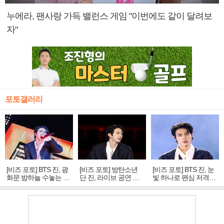
누에라, 팬사랑 가득 밸런스 게임 "이번에도 같이 달려보
자"
포토갤러리
[비즈 포토] BTS 진, 광
[비즈 포토] 방탄소년
[비즈 포토] BTS 진, 눈
화문 밤하늘 수놓는 '비
단 진, 라이브 공연 중
빛 하나로 팬심 저격…
주얼 킹'의 열창
빛나는 독보적 아우라
독보적 카리스마