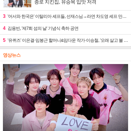
종로 치킨집, 유승목 입맛 저격
3
'어서와 한국은' 이탈리아 셰프들, 선재스님→라연 차도영 셰프 만난다
4
김용빈, '제7회 섬의 날' 기념식 축하 공연
5
'유퀴즈' 이은결·임봉근 할머니&임다운 작가·이승철, '오래 살고 볼 일' 특집 출격
영상뉴스