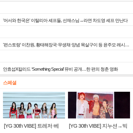
'어서와 한국은' 이탈리아 셰프들, 선재스님→라연 차도영 셰프 만난다
'편스토랑' 이찬원, 황태해장국·무생채·양념 목살구이 등 윤주모 레시피 섭렵
안효섭X칼리드 ‘Something Special’ 뮤비 공개…한 편의 청춘 영화
스페셜
[YG 30th VIBE] 트레저·베
[YG 30th VIBE] 지누션→빅