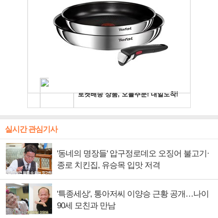
실시간 관심기사
'동네의 명장들' 압구정로데오 오징어 불고기·
종로 치킨집, 유승목 입맛 저격
'특종세상', 통아저씨 이양승 근황 공개…나이
90세 모친과 만남