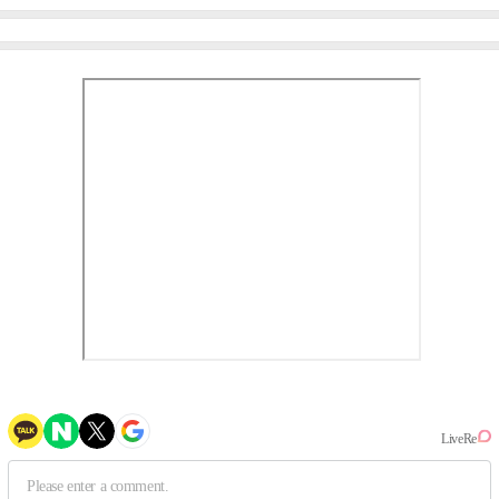
이비몬스터, YG DNA 계승
뱅·투애니원·블랙핑크, YG
③
만의 문법②