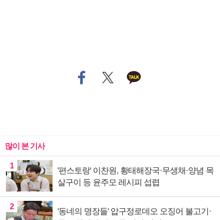
많이 본 기사
1
'편스토랑' 이찬원, 황태해장국·무생채·양념 목
살구이 등 윤주모 레시피 섭렵
2
'동네의 명장들' 압구정로데오 오징어 불고기·