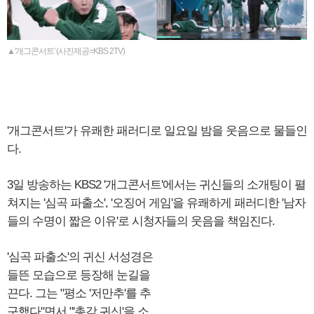
▲'개그콘서트' (사진제공=KBS 2TV)
'개그콘서트'가 유쾌한 패러디로 일요일 밤을 웃음으로 물들인
다.
3일 방송하는 KBS2 '개그콘서트'에서는 귀신들의 소개팅이 펼
쳐지는 '심곡 파출소', '오징어 게임'을 유쾌하게 패러디한 '남자
들의 수명이 짧은 이유'로 시청자들의 웃음을 책임진다.
'심곡 파출소'의 귀신 서성경은
들뜬 모습으로 등장해 눈길을
끈다. 그는 "평소 '저만추'를 추
구했다"면서 "'총각 귀신'을 소