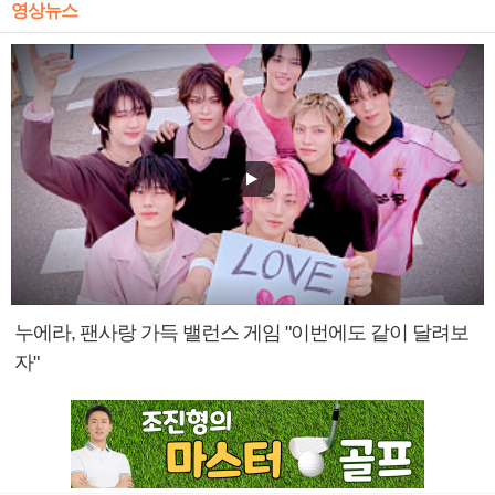
영상뉴스
누에라, 팬사랑 가득 밸런스 게임 "이번에도 같이 달려보
자"