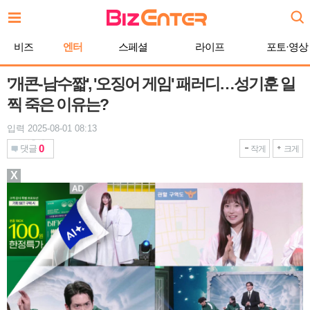
본
문
바
비즈
엔터
스페셜
라이프
포토·영상
로
가
기
'개콘-남수짧', '오징어 게임' 패러디…성기훈 일
찍 죽은 이유는?
입력 2025-08-01 08:13
0
댓글
작게
크게
X