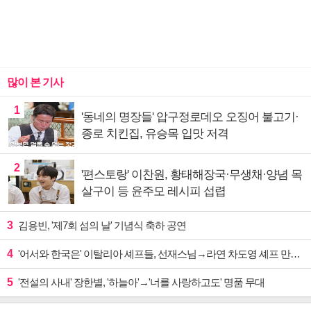
많이 본 기사
1
'동네의 명장들' 압구정로데오 오징어 불고기·
종로 치킨집, 유승목 입맛 저격
2
'편스토랑' 이찬원, 황태해장국·무생채·양념 목
살구이 등 윤주모 레시피 섭렵
3
김용빈, '제7회 섬의 날' 기념식 축하 공연
4
'어서와 한국은' 이탈리아 셰프들, 선재스님→라연 차도영 셰프 만난다
5
'전설의 사내' 장한별, '하늘아'→'너를 사랑하고도' 명품 무대