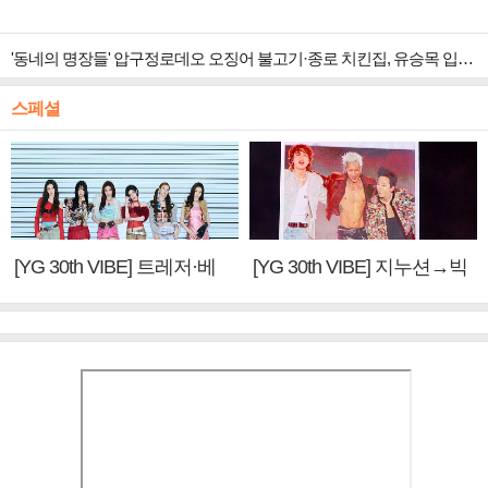
'동네의 명장들' 압구정로데오 오징어 불고기·종로 치킨집, 유승목 입맛 저격
스페셜
[YG 30th VIBE] 트레저·베
[YG 30th VIBE] 지누션→빅
이비몬스터, YG DNA 계승
뱅·투애니원·블랙핑크, YG
③
만의 문법②