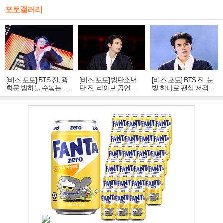
포토갤러리
[비즈 포토] BTS 진, 광
[비즈 포토] 방탄소년
[비즈 포토] BTS 진, 눈
화문 밤하늘 수놓는 '비
단 진, 라이브 공연 중
빛 하나로 팬심 저격…
주얼 킹'의 열창
빛나는 독보적 아우라
독보적 카리스마