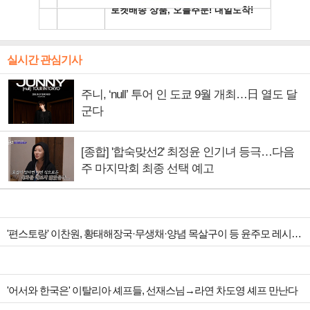
실시간 관심기사
주니, ‘null’ 투어 인 도쿄 9월 개최…日 열도 달
군다
[종합] '합숙맞선2' 최정윤 인기녀 등극…다음
주 마지막회 최종 선택 예고
'편스토랑' 이찬원, 황태해장국·무생채·양념 목살구이 등 윤주모 레시피 섭렵
'어서와 한국은' 이탈리아 셰프들, 선재스님→라연 차도영 셰프 만난다