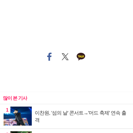
많이 본 기사
1
이찬원, '섬의 날' 콘서트→'머드 축제' 연속 출
격