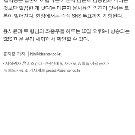
'결벽증은 결혼이 어렵다'는 기혼자 김준호·김종민과 '더러운
것보단 깔끔한 게 낫다'는 미혼자 윤시윤의 의견이 맞서는 토
론이 벌어진다. 현장에서는 즉석 SNS 투표까지 진행된다. .
윤시윤과 두 형님의 좌충우돌 하루는 10일 오후9시 방송되는
SBS '미운 우리 새끼'에서 확인할 수 있다.
홍지훈 기자
hjh@bizenter.co.kr
<저작권자 ⓒ 비즈엔터 무단전재 및 재배포, AI학습 이용 금지>
※ 보도자료 및 기사제보 press@bizenter.co.kr