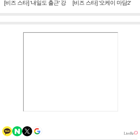
[비즈 스타] '내일도 출근' 강
[비즈 스타] '오케이 마담2'
미나 "아이오아이 불화설?
엄정화 "6년 만의 속편 제
사실 아냐"(인터뷰)
작, 하늘의 뜻"(인터뷰)