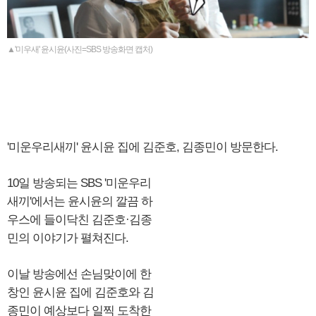
▲'미우새' 윤시윤(사진=SBS 방송화면 캡처)
'미운우리새끼' 윤시윤 집에 김준호, 김종민이 방문한다.
10일 방송되는 SBS '미운우리
새끼'에서는 윤시윤의 깔끔 하
우스에 들이닥친 김준호·김종
민의 이야기가 펼쳐진다.
이날 방송에선 손님맞이에 한
창인 윤시윤 집에 김준호와 김
종민이 예상보다 일찍 도착한