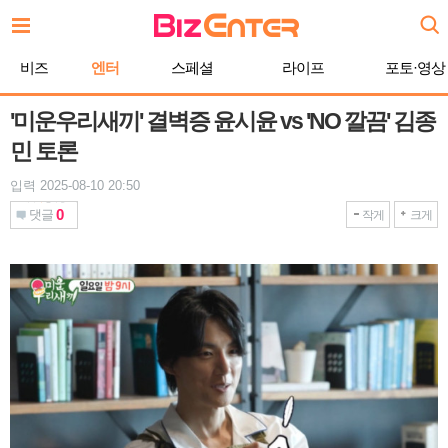
본
문
바
비즈
엔터
스페셜
라이프
포토·영상
로
가
기
'미운우리새끼' 결벽증 윤시윤 vs 'NO 깔끔' 김종
민 토론
입력 2025-08-10 20:50
0
댓글
작게
크게