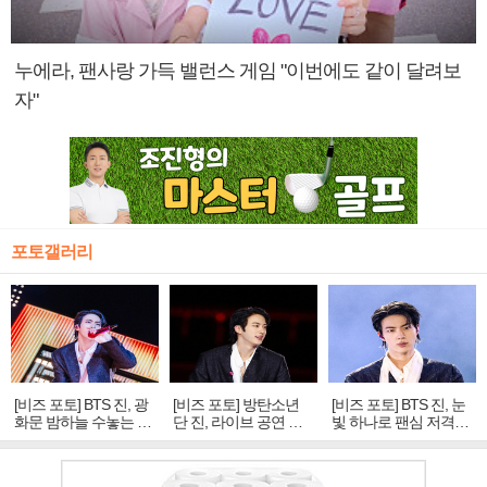
누에라, 팬사랑 가득 밸런스 게임 "이번에도 같이 달려보
자"
포토갤러리
[비즈 포토] BTS 진, 광
[비즈 포토] 방탄소년
[비즈 포토] BTS 진, 눈
화문 밤하늘 수놓는 '비
단 진, 라이브 공연 중
빛 하나로 팬심 저격…
주얼 킹'의 열창
빛나는 독보적 아우라
독보적 카리스마