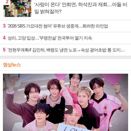
2
‘사랑이 온다’ 안희연, 하석진과 재회…아들 비
밀 밝혀질까?
3
'2026 SBS 가요대전 썸머' 유튜브 생중계…화려한 라인업
4
성리, 고양 입성…'무명전설' 전국투어 열기 지속
5
'전현무계획4' 김민하, 백령도 냉면 노포→숙성 광어초밥·통 도미찜 맛집 탐방
영상뉴스