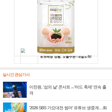
실시간 관심기사
이찬원, '섬의 날' 콘서트→'머드 축제' 연속 출
격
'2026 SBS 가요대전 썸머' 유튜브 생중계…화