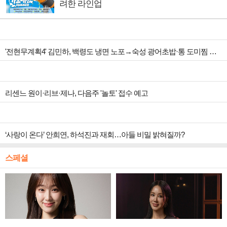
려한 라인업
'전현무계획4' 김민하, 백령도 냉면 노포→숙성 광어초밥·통 도미찜 맛집 탐방
리센느 원이·리브·제나, 다음주 '놀토' 접수 예고
‘사랑이 온다’ 안희연, 하석진과 재회…아들 비밀 밝혀질까?
스페셜