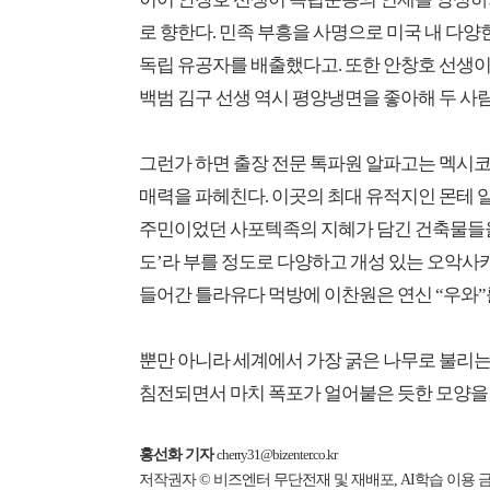
로 향한다. 민족 부흥을 사명으로 미국 내 다양
독립 유공자를 배출했다고. 또한 안창호 선생이
백범 김구 선생 역시 평양냉면을 좋아해 두 사
그런가 하면 출장 전문 톡파원 알파고는 멕시
매력을 파헤친다. 이곳의 최대 유적지인 몬테 
주민이었던 사포텍족의 지혜가 담긴 건축물들을 엿
도’라 부를 정도로 다양하고 개성 있는 오악사
들어간 틀라유다 먹방에 이찬원은 연신 “우와”
뿐만 아니라 세계에서 가장 굵은 나무로 불리는 
침전되면서 마치 폭포가 얼어붙은 듯한 모양을 
홍선화 기자
cherry31@bizenter.co.kr
저작권자 © 비즈엔터 무단전재 및 재배포, AI학습 이용 