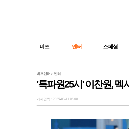
검색 바로가기
주메뉴 바로가기
주요 기사 바로가기
비즈
엔터
스페셜
비즈엔터
엔터
>
'톡파원25시' 이찬원, 
기사입력 : 2025-08-11 06:00