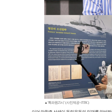
▲'톡파원25시' (사진제공=JTBC)
이어 안창호 선생이 독립운동의 인재를 양성하