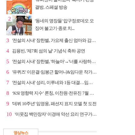
결방, 스페셜 방송
2
'동네의 명장들' 압구정로데오 오
징어 불고기·종로 치...
3
'전설의 사내' 장한별, 가요제 출신 엄마와 감동 듀엣
4
김용빈, '제7회 섬의 날' 기념식 축하 공연
5
'전설의 사내' 장한별, '하늘아'→'너를 사랑하고도' 명...
6
'유퀴즈' 이은결·임봉근 할머니&임다운 작가·이승철, '...
7
'전설의 사내' 성리, 이루네와 1등 대결…임영웅 '보금...
8
‘KSI 영향력 지수’ 론칭, 이찬원·전유진 7월 차트 남녀...
9
'데뷔 10주년' 임영웅, 패션지 표지 모델 첫 도전
10
'이웃집 백만장자' 이경애 약선 요리 연구가의 요리 철학
영상뉴스