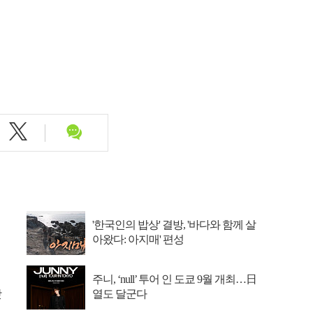
'한국인의 밥상' 결방, '바다와 함께 살
아왔다: 아지매' 편성
주니, ‘null’ 투어 인 도쿄 9월 개최…日
맛
열도 달군다