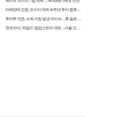
웨이프 보이즈, 7일 데뷔…'Nu-Kpop 1세대' 선언
리베란테 진원, 조수미 데뷔 40주년 투어 합류…듀엣·아리아 가창
투바투 연준, 뉴욕 아침 빛낸 라이브…美 솔로 활동 포문
캣츠아이, '와일드' 팝업스토어 개최…서울·도쿄서 팬 소통