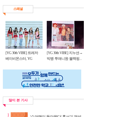
스페셜
[YG 30th VIBE] 트레저·
[YG 30th VIBE] 지누션→
베이비몬스터, YG
빅뱅·투애니원·블랙핑...
DNA...
많이 본 기사
1
'슈퍼맨이 돌아왔다' 혹서기 편성