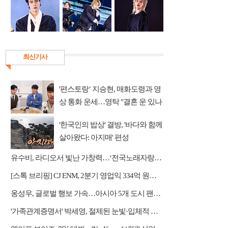
최신기사
'편스토랑’ 지승현, 매화도령과 영
상 통화 운세…영탁 "결혼 운 있나
요?" 기대
'한국인의 밥상' 결방, '바다와 함께
살아왔다: 아지매' 편성
유수비, 라디오서 빛난 가창력…‘전국노래자랑’ 최우수상 비하인드 공개
[스톡 브리핑] CJ ENM, 2분기 영업익 334억 원…미디어플랫폼 흑자 전환
옹성우, 글로벌 행보 가속…아시아 5개 도시 팬미팅 개최
'가족관계증명서' 박세영, 절제된 눈빛·입체적 열연