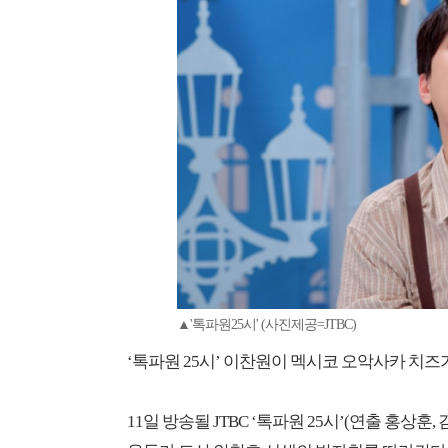
▲'톡파원25시' (사진제공=JTBC)
‘톡파원 25시’ 이찬원이 멕시코 오악사카 치
11일 방송될 JTBC ‘톡파원 25시’(연출 홍상