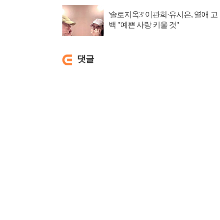
'솔로지옥3' 이관희·유시은, 열애 고
백 "예쁜 사랑 키울 것"
댓글