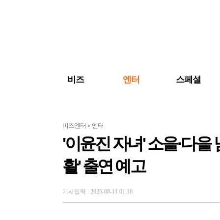
검색 바로가기
주메뉴 바로가기
주요 기사 바로가기
비즈
엔터
스페셜
비즈엔터
엔터
>
'이윤진 자녀' 소을·다을 
활' 출연 예고
기사입력 : 2025-08-11 01:10