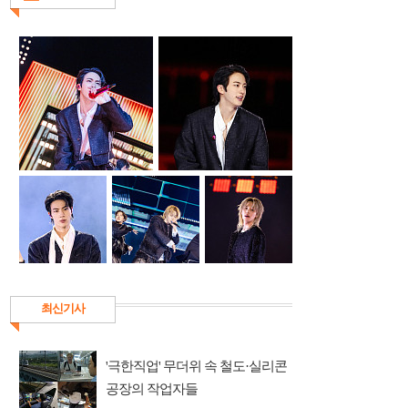
최신기사
'극한직업' 무더위 속 철도·실리콘
공장의 작업자들