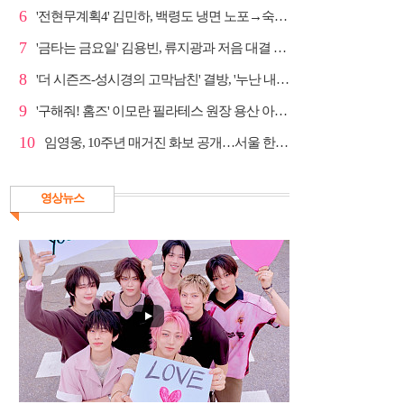
6
'전현무계획4' 김민하, 백령도 냉면 노포→숙성 광어초...
7
'금타는 금요일' 김용빈, 류지광과 저음 대결 승리
8
'더 시즌즈-성시경의 고막남친' 결방, '누난 내게 여자...
9
'구해줘! 홈즈' 이모란 필라테스 원장 용산 아파트 방...
10
임영웅, 10주년 매거진 화보 공개…서울 한복판 대형 현...
영상뉴스