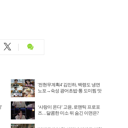
'전현무계획4' 김민하, 백령도 냉면
노포→숙성 광어초밥·통 도미찜 맛
집 탐방
'
‘사랑이 온다’ 고윤, 로맨틱 프로포
즈…달콤한 미소 뒤 숨긴 이면은?