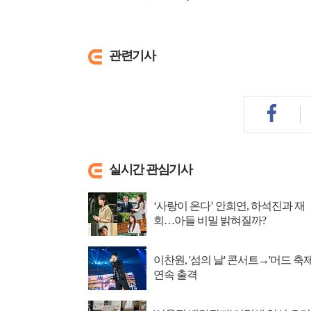
관련기사
실시간 관심기사
‘사랑이 온다’ 안희연, 하석진과 재
회…아들 비밀 밝혀질까?
이찬원, '섬의 날' 콘서트→'머드 축제
연속 출격