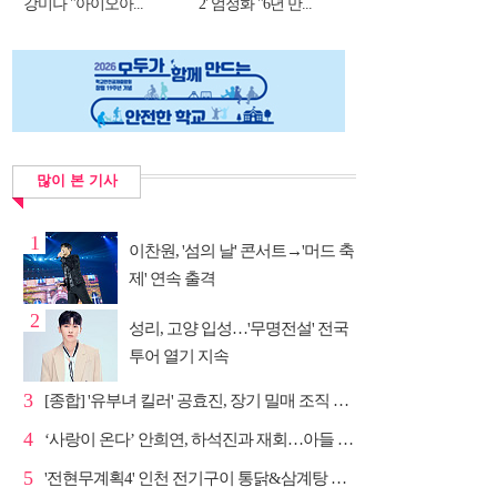
강미나 "아이오아...
2' 엄정화 "6년 만...
많이 본 기사
1
이찬원, '섬의 날' 콘서트→'머드 축
제' 연속 출격
2
성리, 고양 입성…'무명전설' 전국
투어 열기 지속
3
[종합] '유부녀 킬러' 공효진, 장기 밀매 조직 소탕…4...
4
‘사랑이 온다’ 안희연, 하석진과 재회…아들 비밀 밝혀...
5
'전현무계획4' 인천 전기구이 통닭&삼계탕 노포 맛집 탐방