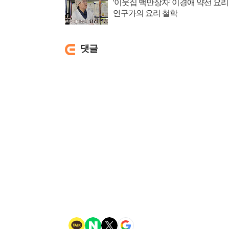
'이웃집 백만장자' 이경애 약선 요리
연구가의 요리 철학
댓글