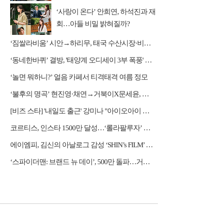
‘사랑이 온다’ 안희연, 하석진과 재
회…아들 비밀 밝혀질까?
‘짐쌀라비움’ 시안→하리무, 태국 수산시장·비밀 동굴 탐방
‘동네한바퀴’ 결방, '태양계 오디세이 3부 폭풍' 편성
‘놀면 뭐하니?’ 얼음 카페서 티격태격 여름 정모
‘불후의 명곡’ 현진영·채연→거북이X문세윤, 레전드 배틀
[비즈 스타] '내일도 출근' 강미나 "아이오아이 불화설? 사실 아냐"(인터뷰)
코르티스, 인스타 1500만 달성…‘롤라팔루자’ 무대 열기 이어간다
에이엠피, 김신의 아날로그 감성 ‘SHIN’s FILM’ 공개
‘스파이더맨: 브랜드 뉴 데이’, 500만 돌파…거침없는 흥행 질주