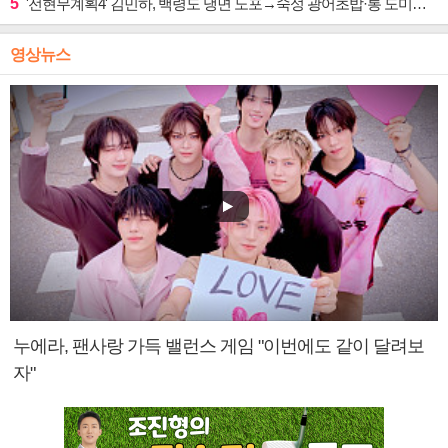
5
'전현무계획4' 김민하, 백령도 냉면 노포→숙성 광어초밥·통 도미찜 맛집 탐방
영상뉴스
누에라, 팬사랑 가득 밸런스 게임 "이번에도 같이 달려보
자"