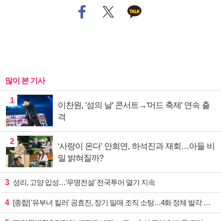
많이 본 기사
1
이찬원, '섬의 날' 콘서트→'머드 축제' 연속 출
격
2
‘사랑이 온다’ 안희연, 하석진과 재회…아들 비
밀 밝혀질까?
3
성리, 고양 입성…'무명전설' 전국투어 열기 지속
4
[종합] '유부녀 킬러' 공효진, 장기 밀매 조직 소탕…4화 정체 발각 위기 예고