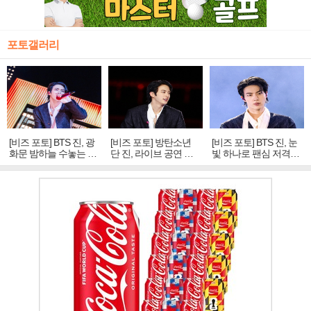
포토갤러리
[비즈 포토] BTS 진, 광
[비즈 포토] 방탄소년
[비즈 포토] BTS 진, 눈
화문 밤하늘 수놓는 '비
단 진, 라이브 공연 중
빛 하나로 팬심 저격…
주얼 킹'의 열창
빛나는 독보적 아우라
독보적 카리스마