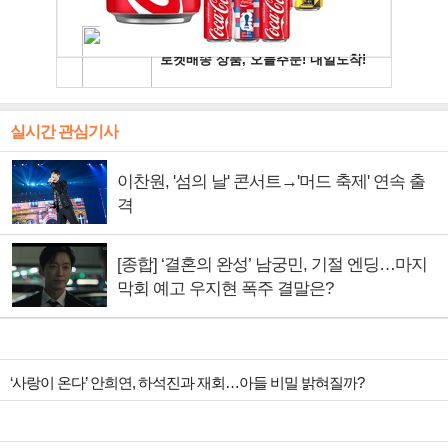
실시간 관심기사
이찬원, '섬의 날' 콘서트→'머드 축제' 연속 출
격
[종합] ‘결혼의 완성’ 남궁민, 기절 엔딩…마지
막회 예고 우지현 폭주 결말은?
‘사랑이 온다’ 안희연, 하석진과 재회…아들 비밀 밝혀질까?