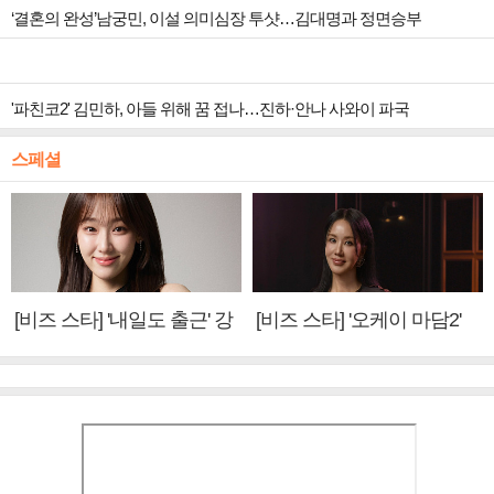
‘결혼의 완성’남궁민, 이설 의미심장 투샷…김대명과 정면승부
'파친코2' 김민하, 아들 위해 꿈 접나…진하·안나 사와이 파국
스페셜
[비즈 스타] '내일도 출근' 강
[비즈 스타] '오케이 마담2'
미나 "아이오아이 불화설?
엄정화 "6년 만의 속편 제
사실 아냐"(인터뷰)
작, 하늘의 뜻"(인터뷰)