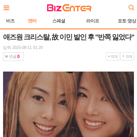
본
문
바
비즈
엔터
스페셜
라이프
포토·영상
로
가
기
애즈원 크리스탈, 故 이민 발인 후 "반쪽 잃었다"
입력 2025-08-11 01:20
0
댓글
작게
크게