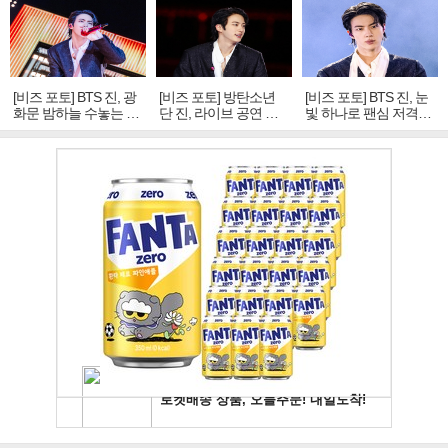
[비즈 포토] BTS 진, 광
[비즈 포토] 방탄소년
[비즈 포토] BTS 진, 눈
화문 밤하늘 수놓는 '비
단 진, 라이브 공연 중
빛 하나로 팬심 저격…
주얼 킹'의 열창
빛나는 독보적 아우라
독보적 카리스마