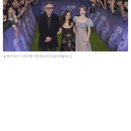
▲'웬즈데이' 시즌2 팬 이벤트(사진제공=넷플릭스)