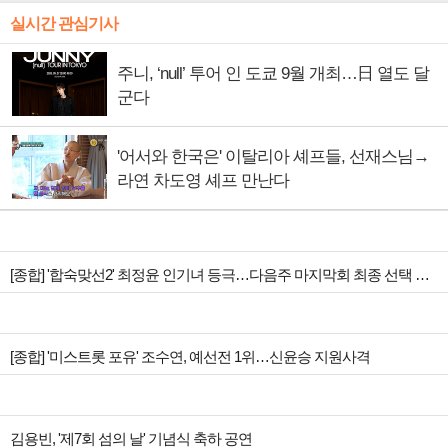
실시간 관심기사
주니, ‘null’ 투어 인 도쿄 9월 개최…日 열도 달
군다
'어서와 한국은' 이탈리아 셰프들, 선재스님→
라연 차도영 셰프 만난다
[종합] '합숙맞선2' 최정윤 인기녀 등극…다음주 마지막회 최종 선택 예고
[종합] '미스트롯 포유' 조수연, 예선전 1위…신윤승 지원사격
김용빈, '제7회 섬의 날' 기념식 축하 공연