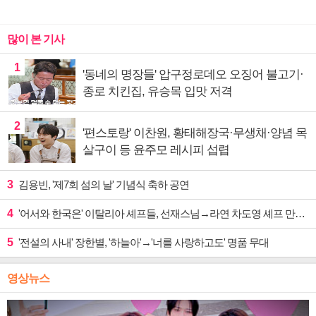
많이 본 기사
1
'동네의 명장들' 압구정로데오 오징어 불고기·
종로 치킨집, 유승목 입맛 저격
2
'편스토랑' 이찬원, 황태해장국·무생채·양념 목
살구이 등 윤주모 레시피 섭렵
3
김용빈, '제7회 섬의 날' 기념식 축하 공연
4
'어서와 한국은' 이탈리아 셰프들, 선재스님→라연 차도영 셰프 만난다
5
'전설의 사내' 장한별, '하늘아'→'너를 사랑하고도' 명품 무대
영상뉴스