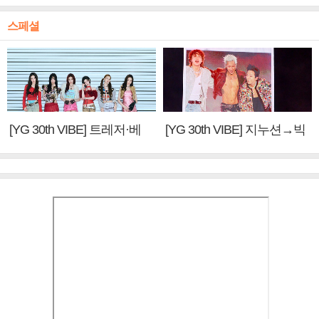
스페셜
[YG 30th VIBE] 트레저·베
[YG 30th VIBE] 지누션→빅
이비몬스터, YG DNA 계승
뱅·투애니원·블랙핑크, YG
③
만의 문법②