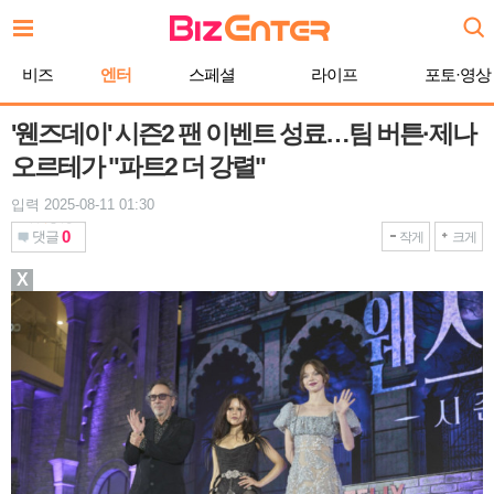
본
문
바
비즈
엔터
스페셜
라이프
포토·영상
로
가
기
'웬즈데이' 시즌2 팬 이벤트 성료…팀 버튼·제나
오르테가 "파트2 더 강렬"
입력 2025-08-11 01:30
0
댓글
작게
크게
X