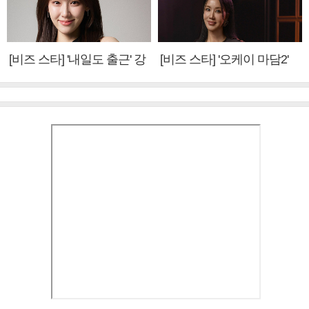
[비즈 스타] '내일도 출근' 강
[비즈 스타] '오케이 마담2'
미나 "아이오아이 불화설?
엄정화 "6년 만의 속편 제
사실 아냐"(인터뷰)
작, 하늘의 뜻"(인터뷰)