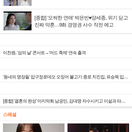
[종합] '오싹한 연애' 박은빈♥양세종, 위기 딛고
진짜 약혼…9화 경영권 사수 작전 예고
이찬원, '섬의 날' 콘서트→'머드 축제' 연속 출격
'동네의 명장들' 압구정로데오 오징어 불고기·종로 치킨집, 유승목 입맛 저격
[종합] ‘결혼의 완성’ 마지막회 남궁민, 김대명 자수시키고 이설과 따뜻한 안녕
스페셜