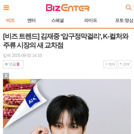
본
문
바
비즈
엔터
스페셜
라이프
포토·영상
로
가
기
[비즈 트렌드] 김재중 ‘압구정막걸리’, K-컬처와
주류 시장의 새 교차점
입력 2025-09-02 14:10
0
댓글
작게
크게
X