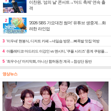
이찬원, '섬의 날' 콘서트→'머드 축제' 연속 출
격
2
'2026 SBS 가요대전 썸머' 유튜브 생중계…화
려한 라인업
3
'미우새' 현봉식, 디저트 카페→네일숍 방문…뼈족발 맛집 먹방
4
아틀레티코 마드리드 이강인 vs 맨시티, '쿠플 시리즈' 중계 쿠팡플레이
5
'최우수산' 마지막회, 마니산 함허동천 계곡→참성단 등반
영상뉴스