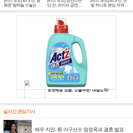
[비즈 포토] BTS 진, 광
[비즈 포토] 방탄소년
[비즈 포토] BTS 진, 눈
화문 밤하늘 수놓는 '비
단 진, 라이브 공연 중
빛 하나로 팬심 저격…
주얼 킹'의 열창
빛나는 독보적 아우라
독보적 카리스마
실시간 관심기사
배우 지안, 前 야구선수 엄정욱과 결혼 발표