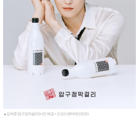
▲김재중 '압구정막걸리'(사진 제공 = 인코드엔터테인먼트)