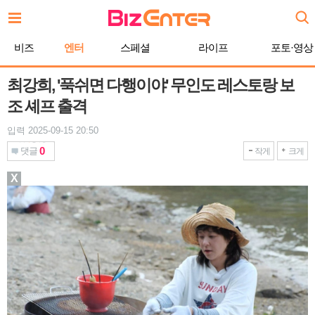
본
문
바
비즈
엔터
스페셜
라이프
포토·영상
로
가
기
최강희, '푹쉬면 다행이야' 무인도 레스토랑 보
조 셰프 출격
입력 2025-09-15 20:50
0
댓글
작게
크게
X