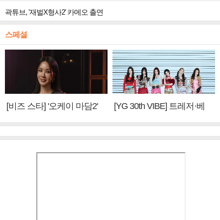
곽튜브, '재벌X형사2' 카메오 출연
스페셜
[비즈 스타] '오케이 마담2'
[YG 30th VIBE] 트레저·베
엄정화 "6년 만의 속편 제
이비몬스터, YG DNA 계승
작, 하늘의 뜻"(인터뷰)
③