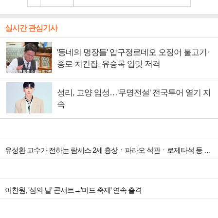
실시간 관심기사
'동네의 명장들' 압구정로데오 오징어 불고기·
종로 치킨집, 유승목 입맛 저격
성리, 고양 입성…'무명전설' 전국투어 열기 지
속
유성환 교수가 전하는 람세스 2세 흉상ㆍ파라오 석관ㆍ로제타석 등 이집트 유물 도굴 역사(ft. 류승수ㆍ강주현 소장)(벌거벗은 세계사)
이찬원, '섬의 날' 콘서트→'머드 축제' 연속 출격