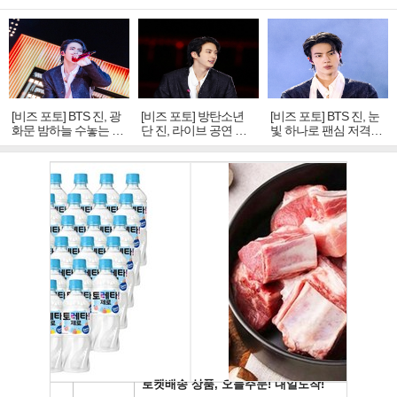
[비즈 포토] BTS 진, 광
[비즈 포토] 방탄소년
[비즈 포토] BTS 진, 눈
화문 밤하늘 수놓는 '비
단 진, 라이브 공연 중
빛 하나로 팬심 저격…
주얼 킹'의 열창
빛나는 독보적 아우라
독보적 카리스마