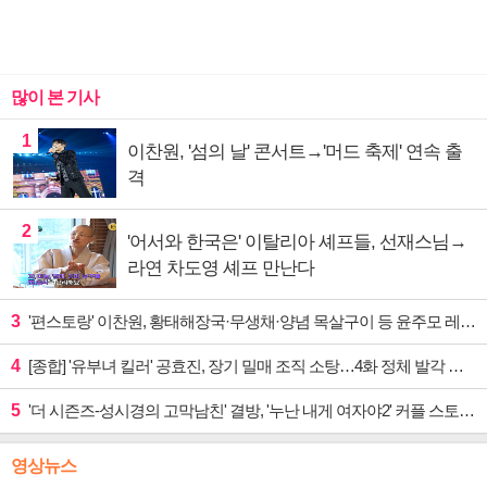
많이 본 기사
1
이찬원, '섬의 날' 콘서트→'머드 축제' 연속 출
격
2
'어서와 한국은' 이탈리아 셰프들, 선재스님→
라연 차도영 셰프 만난다
3
'편스토랑' 이찬원, 황태해장국·무생채·양념 목살구이 등 윤주모 레시피 섭렵
4
[종합] '유부녀 킬러' 공효진, 장기 밀매 조직 소탕…4화 정체 발각 위기 예고
5
'더 시즌즈-성시경의 고막남친' 결방, '누난 내게 여자야2' 커플 스토리 편성
영상뉴스