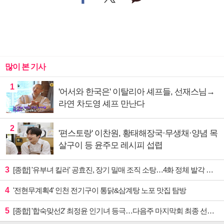
많이 본 기사
1
'어서와 한국은' 이탈리아 셰프들, 선재스님→
라연 차도영 셰프 만난다
2
'편스토랑' 이찬원, 황태해장국·무생채·양념 목
살구이 등 윤주모 레시피 섭렵
3
[종합] '유부녀 킬러' 공효진, 장기 밀매 조직 소탕…4화 정체 발각 위기 예고
4
'전현무계획4' 인천 전기구이 통닭&삼계탕 노포 맛집 탐방
5
[종합] '합숙맞선2' 최정윤 인기녀 등극…다음주 마지막회 최종 선택 예고