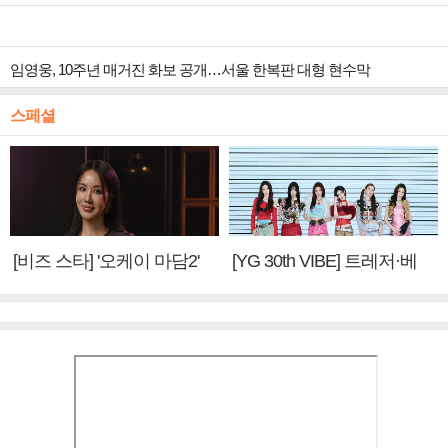
임영웅, 10주년 매거진 화보 공개…서울 한복판 대형 현수막
스페셜
[비즈 스타] '오케이 마담2'
[YG 30th VIBE] 트레저·베
엄정화 "6년 만의 속편 제
이비몬스터, YG DNA 계승
작, 하늘의 뜻"(인터뷰)
③