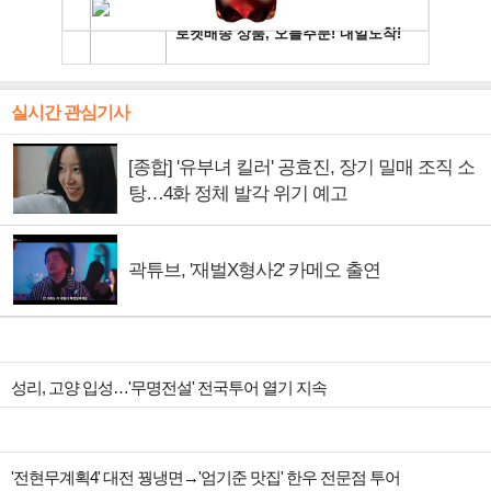
실시간 관심기사
[종합] '유부녀 킬러' 공효진, 장기 밀매 조직 소
탕…4화 정체 발각 위기 예고
곽튜브, '재벌X형사2' 카메오 출연
성리, 고양 입성…'무명전설' 전국투어 열기 지속
'전현무계획4' 대전 꿩냉면→'엄기준 맛집' 한우 전문점 투어