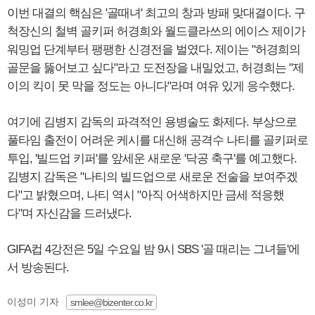
이번 대결의 핵심은 '골때녀' 최고의 창과 방패 맞대결이다. 구
척장신의 철벽 골키퍼 허경희와 월드클라쓰의 에이스 제이가
워밍업 단계부터 팽팽한 신경전을 벌였다. 제이는 "허경희의
골문을 뚫어보고 싶다"라고 도전장을 내밀었고, 허경희는 "제
이의 킥이 못 막을 정도는 아니다"라며 여유 있게 응수했다.
여기에 김병지 감독의 파격적인 용병술도 화제다. 부상으로
풀타임 출전이 어려운 케시를 대신해 공격수 나티를 골키퍼로
투입, '빌드업 키퍼'를 앞세운 새로운 '닥공 축구'를 예고했다.
김병지 감독은 "나티의 빌드업으로 새로운 전술을 보여주겠
다"고 밝혔으며, 나티 역시 "아직 어색하지만 금세 적응했
다"며 자신감을 드러냈다.
GIFA컵 4강전은 5일 수요일 밤 9시 SBS '골 때리는 그녀들'에
서 방송된다.
이성미 기자
smlee@bizenter.co.kr