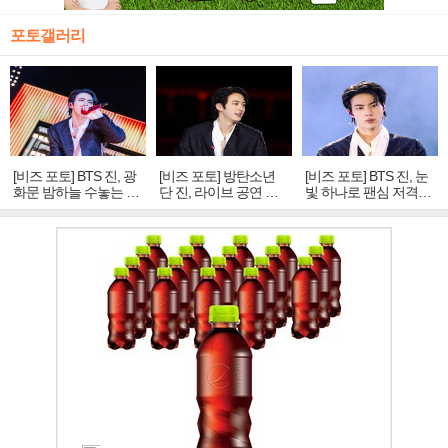
포토갤러리
[비즈 포토] BTS 진, 광
[비즈 포토] 방탄소년
[비즈 포토] BTS 진, 눈
화문 밤하늘 수놓는 '비
단 진, 라이브 공연 중
빛 하나로 팬심 저격…
주얼 킹'의 열창
빛나는 독보적 아우라
독보적 카리스마