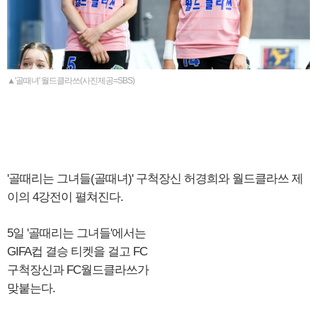
▲'골때녀' 월드클라쓰(사진제공=SBS)
'골때리는 그녀들(골때녀)' 구척장신 허경희와 월드클라쓰 제
이의 4강전이 펼쳐진다.
5일 '골때리는 그녀들'에서는
GIFA컵 결승 티켓을 걸고 FC
구척장신과 FC월드클라쓰가
맞붙는다.