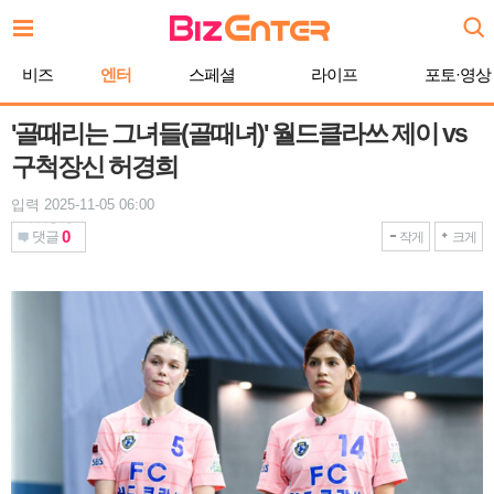
본
문
바
비즈
엔터
스페셜
라이프
포토·영상
로
가
기
'골때리는 그녀들(골때녀)' 월드클라쓰 제이 vs
구척장신 허경희
입력 2025-11-05 06:00
0
댓글
작게
크게