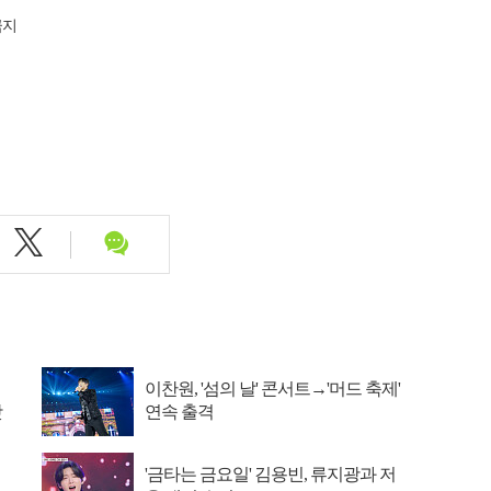
금지
이찬원, '섬의 날' 콘서트→'머드 축제'
맛
연속 출격
'금타는 금요일' 김용빈, 류지광과 저