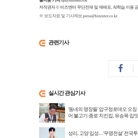
홍지훈 기자
hjh@bizenter.co.kr
저작권자 © 비즈엔터 무단전재 및 재배포, AI학습 이용 
※ 보도자료 및 기사제보
press@bizenter.co.kr
관련기사
실시간 관심기사
'동네의 명장들' 압구정로데오 오징
어 불고기·종로 치킨집, 유승목 입
저격
성리, 고양 입성…'무명전설' 전국투