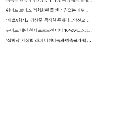
하동근 한국지역난방공사 사장, 폭염 대응 실태 점검 "안전관리에 최선을 다할 것"
웨이프 보이즈, 정형화된 틀 깬 거침없는 데뷔 행보
‘재벌X형사2’ 강상준, 묵직한 존재감…액션으로 강렬 포문
뉴비트, 대만 현지 프로모션 이어 ‘K-WAVE INFINITY’ 무대 오른다
‘살림남’ 지상렬, 래퍼 머쉬베놈과 예측불가 랩 수업