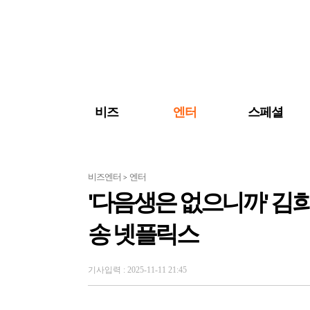
검색 바로가기
주메뉴 바로가기
주요 기사 바로가기
비즈
엔터
스페셜
비즈엔터
엔터
>
'다음생은 없으니까' 김
송 넷플릭스
기사입력 : 2025-11-11 21:45