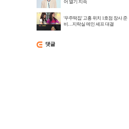
어 열기 지속
'우주떡집' 고흥 위치 1호점 장사 준
비…지락실 메인 셰프 대결
댓글