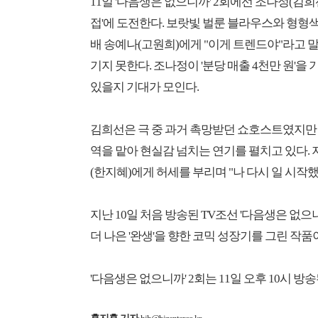
11일 '다음생은 없으니까' 2회에선 조나정(김희
접'에 도전한다. 보랏빛 벌룬 블라우스와 형형
배 송예나(고원희)에게 "이게 트렌드야"라고 
기지 못한다. 조나정이 '분당 매출 4천만 원'을
있을지 기대가 모인다.
김희선은 극 중 과거 촉망받던 쇼호스트였지만 
역을 맡아 현실감 넘치는 연기를 펼치고 있다.
(한지혜)에게 허세를 부리며 "나 다시 일 시작
지난 10일 처음 방송된 TV조선 '다음생은 
더 나은 '완생'을 향한 코믹 성장기를 그린 작품
'다음생은 없으니까' 2회는 11일 오후 10시 방송