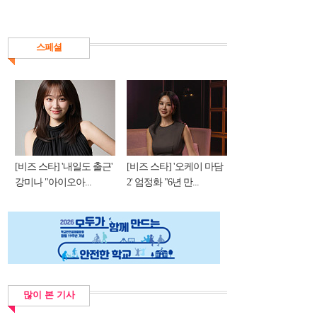
스페셜
[비즈 스타] '내일도 출근'
[비즈 스타] '오케이 마담
강미나 "아이오아...
2' 엄정화 "6년 만...
많이 본 기사