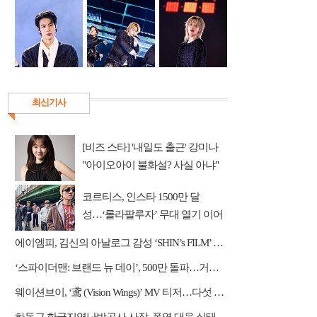
최신기사
[비즈 스타] '내일도 출근' 강미나
"아이오아이 불화설? 사실 아냐"
(인터뷰)
코르티스, 인스타 1500만 달
성…‘롤라팔루자’ 무대 열기 이어
간다
에이엠피, 김신의 아날로그 감성 ‘SHIN’s FILM’ 공개
‘스파이더맨: 브랜드 뉴 데이’, 500만 돌파…거침없는 흥행 질주
웨이션브이, ‘鸢 (Vision Wings)’ MV 티저…다섯 전사들의 강렬한 비상