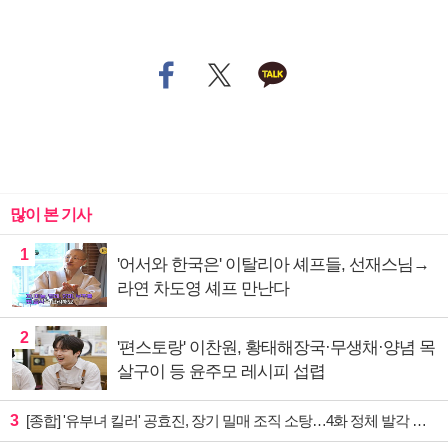
많이 본 기사
1
'어서와 한국은' 이탈리아 셰프들, 선재스님→
라연 차도영 셰프 만난다
2
'편스토랑' 이찬원, 황태해장국·무생채·양념 목
살구이 등 윤주모 레시피 섭렵
3
[종합] '유부녀 킬러' 공효진, 장기 밀매 조직 소탕…4화 정체 발각 위기 예고