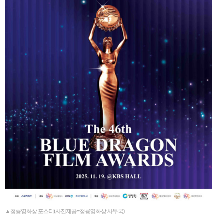
▲청룡영화상 포스터(사진제공=청룡영화상 사무국)