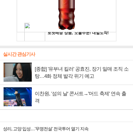
실시간 관심기사
[종합] '유부녀 킬러' 공효진, 장기 밀매 조직 소
탕…4화 정체 발각 위기 예고
이찬원, '섬의 날' 콘서트→'머드 축제' 연속 출
격
성리, 고양 입성…'무명전설' 전국투어 열기 지속