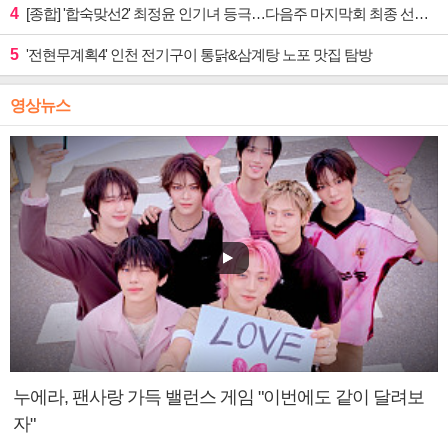
4
[종합] '합숙맞선2' 최정윤 인기녀 등극…다음주 마지막회 최종 선택 예고
5
'전현무계획4' 인천 전기구이 통닭&삼계탕 노포 맛집 탐방
영상뉴스
누에라, 팬사랑 가득 밸런스 게임 "이번에도 같이 달려보
자"