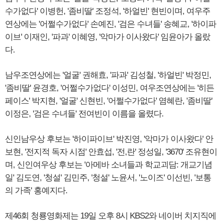
수가없다' 이병헌, '좀비딸' 조정석, '하얼빈' 현빈이며, 여우주
연상에는 '어쩔수가없다' 손예진, '검은 수녀들' 송혜교, '하이파
이브' 이재인, '파과' 이혜영, '악마가 이사왔다' 임윤아가 올랐
다.
남우조연상에는 '얼굴' 권해효, '파과' 김성철, '하얼빈' 박정민,
'좀비딸' 윤경호, '어쩔수가없다' 이성민, 여우조연상에는 '히든
페이스' 박지현, '얼굴' 신현빈, '어쩔수가없다' 염혜란, '좀비딸'
이정은, '검은 수녀들' 전여빈이 이름을 올렸다.
신인남우상 후보는 '하이파이브' 박진영, '악마가 이사왔다' 안
보현, '전지적 독자 시점' 안효섭, '전,란' 정성일, '3670' 조유현이
며, 신인여우상 후보는 '아메바 소녀들과 학교괴담: 개교기념
일' 김도연, '청설' 김민주, '청설' 노윤서, '노이즈' 이선빈, '보통
의 가족' 홍예지다.
제46회 청룡영화제는 19일 오후 8시 KBS2와 네이버 치지직에