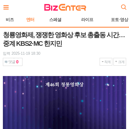
본
문
바
비즈
엔터
스페셜
라이프
포토·영상
로
가
기
청룡영화제, 쟁쟁한 영화상 후보 총출동 시간…
중계 KBS2·MC 한지민
입력 2025-11-19 18:30
0
댓글
작게
크게