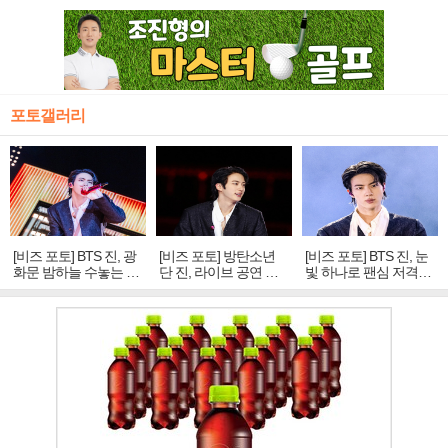
포토갤러리
[비즈 포토] BTS 진, 광
[비즈 포토] 방탄소년
[비즈 포토] BTS 진, 눈
화문 밤하늘 수놓는 '비
단 진, 라이브 공연 중
빛 하나로 팬심 저격…
주얼 킹'의 열창
빛나는 독보적 아우라
독보적 카리스마