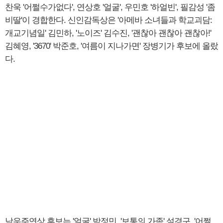
찬욱 '어쩔수가없다', 연상호 '얼굴', 우민호 '하얼빈', 필감성 '좀
비딸'이 경합한다. 신인감독상은 '아메바 소녀들과 학교괴담:
개교기념일' 김민하, '노이즈' 김수진, '괜찮아 괜찮아 괜찮아!'
김혜영, '3670' 박준호, '여름이 지나가면' 장병기가 후보에 올랐
다.
남우주연상 후보는 '얼굴' 박정민, '보통의 가족' 설경구, '어쩔