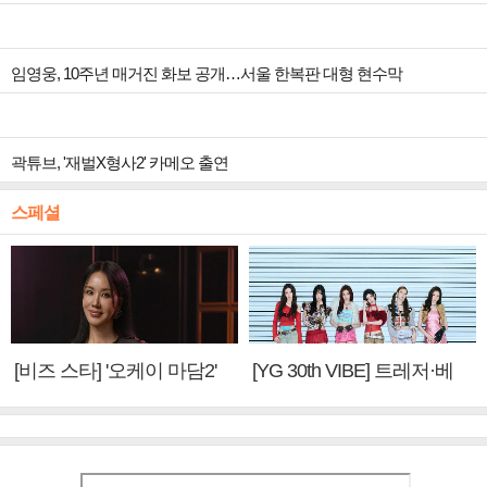
임영웅, 10주년 매거진 화보 공개…서울 한복판 대형 현수막
곽튜브, '재벌X형사2' 카메오 출연
스페셜
[비즈 스타] '오케이 마담2'
[YG 30th VIBE] 트레저·베
엄정화 "6년 만의 속편 제
이비몬스터, YG DNA 계승
작, 하늘의 뜻"(인터뷰)
③