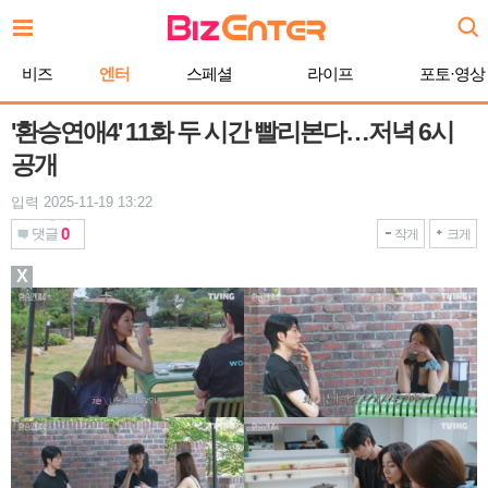
본
문
바
비즈
엔터
스페셜
라이프
포토·영상
로
가
기
'환승연애4' 11화 두 시간 빨리본다…저녁 6시
공개
입력 2025-11-19 13:22
0
댓글
작게
크게
X