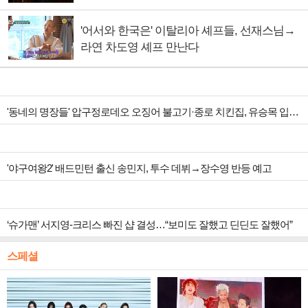
'어서와 한국은' 이탈리아 셰프들, 선재스님→
라연 차도영 셰프 만난다
'동네의 명장들' 압구정로데오 오징어 불고기·종로 치킨집, 유승목 입맛 저격
'야구여왕2' 배드민턴 출신 송민지, 투수 데뷔→장수영 반등 예고
‘슈가맨’ 서지영-크리스 빠진 샵 결성…“보미도 잘했고 딘딘도 잘했어”
스페셜