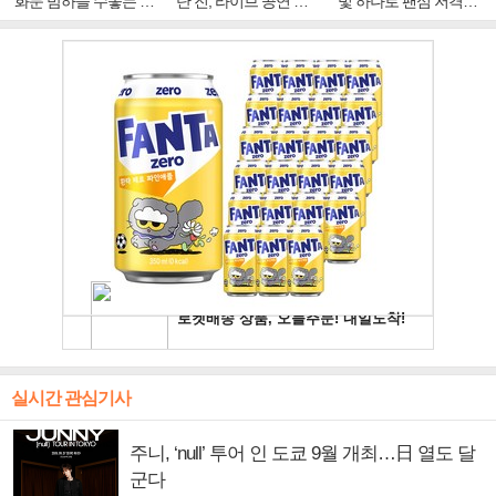
화문 밤하늘 수놓는 '비
단 진, 라이브 공연 중
빛 하나로 팬심 저격…
주얼 킹'의 열창
빛나는 독보적 아우라
독보적 카리스마
실시간 관심기사
주니, ‘null’ 투어 인 도쿄 9월 개최…日 열도 달
군다