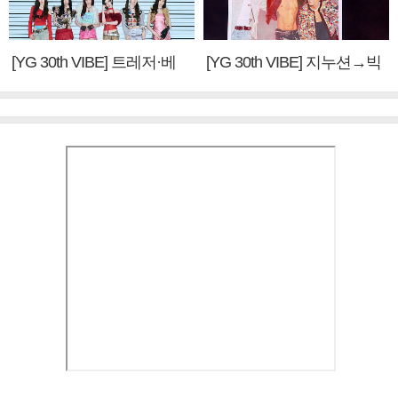
[YG 30th VIBE] 트레저·베
[YG 30th VIBE] 지누션→빅
이비몬스터, YG DNA 계승
뱅·투애니원·블랙핑크, YG
③
만의 문법②