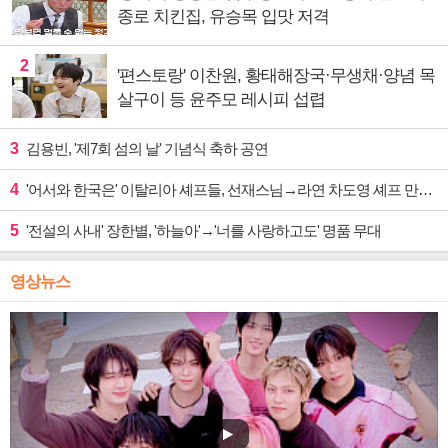
종로 치킨집, 유승목 입맛 저격
2
'편스토랑' 이찬원, 황태해장국·무생채·양념 목
살구이 등 윤주모 레시피 섭렵
3
김용빈, '제7회 섬의 날' 기념식 축하 공연
4
'어서와 한국은' 이탈리아 셰프들, 선재스님→라연 차도영 셰프 만난다
5
'전설의 사내' 장한별, '하늘아'→'너를 사랑하고도' 명품 무대
영상뉴스