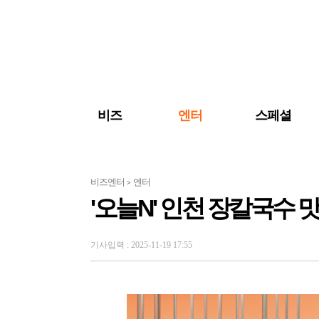
검색 바로가기
주메뉴 바로가기
주요 기사 바로가기
비즈
엔터
스페셜
비즈엔터
엔터
>
'오늘N' 인천 장칼국수 
기사입력 : 2025-11-19 17:55