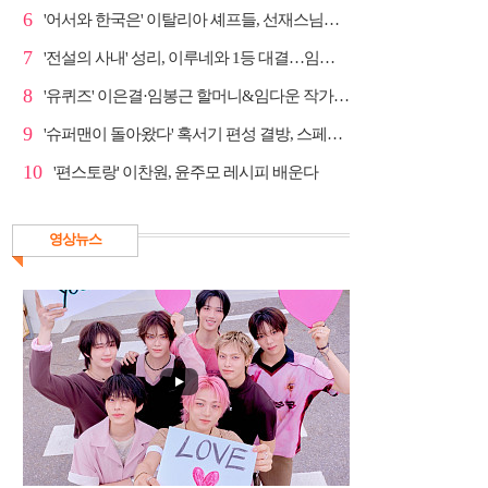
6
'어서와 한국은' 이탈리아 셰프들, 선재스님→라연 차도...
7
'전설의 사내' 성리, 이루네와 1등 대결…임영웅 '보금...
8
'유퀴즈' 이은결·임봉근 할머니&임다운 작가·이승철, '...
9
'슈퍼맨이 돌아왔다' 혹서기 편성 결방, 스페셜 방송
10
'편스토랑' 이찬원, 윤주모 레시피 배운다
영상뉴스