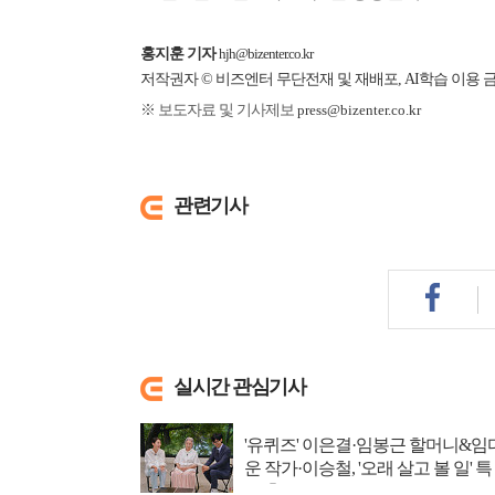
홍지훈 기자
hjh@bizenter.co.kr
저작권자 © 비즈엔터 무단전재 및 재배포, AI학습 이용 
※ 보도자료 및 기사제보
press@bizenter.co.kr
관련기사
실시간 관심기사
'유퀴즈' 이은결·임봉근 할머니&임
운 작가·이승철, '오래 살고 볼 일' 특
집 출격