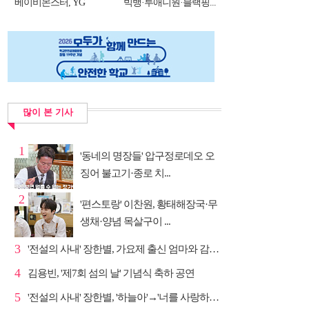
베이비몬스터, YG
빅뱅·투애니원·블랙핑...
DNA...
많이 본 기사
1
'동네의 명장들' 압구정로데오 오
징어 불고기·종로 치...
2
'편스토랑' 이찬원, 황태해장국·무
생채·양념 목살구이 ...
3
'전설의 사내' 장한별, 가요제 출신 엄마와 감동 듀엣
4
김용빈, '제7회 섬의 날' 기념식 축하 공연
5
'전설의 사내' 장한별, '하늘아'→'너를 사랑하고도' 명...