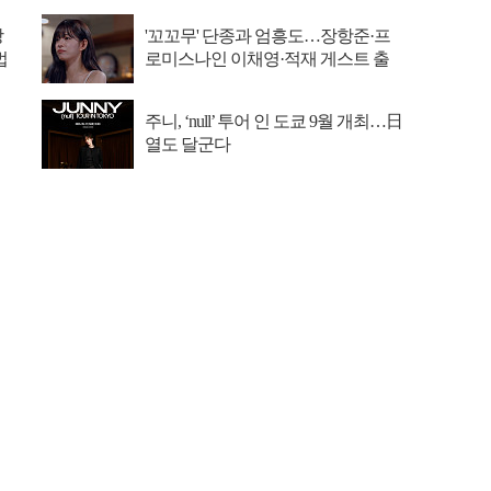
장
'꼬꼬무' 단종과 엄흥도…장항준·프
법
로미스나인 이채영·적재 게스트 출
연
주니, ‘null’ 투어 인 도쿄 9월 개최…日
열도 달군다