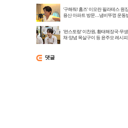
'구해줘! 홈즈' 이모란 필라테스 원
용산 아파트 방문…냄비뚜껑 운동
소개
'편스토랑' 이찬원, 황태해장국·무생
채·양념 목살구이 등 윤주모 레시피
섭렵
댓글