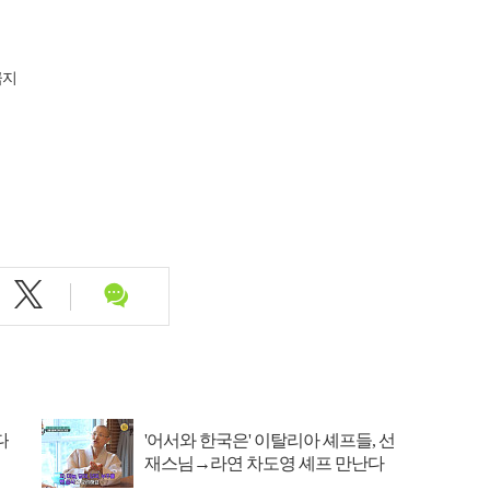
금지
다
'어서와 한국은' 이탈리아 셰프들, 선
재스님→라연 차도영 셰프 만난다