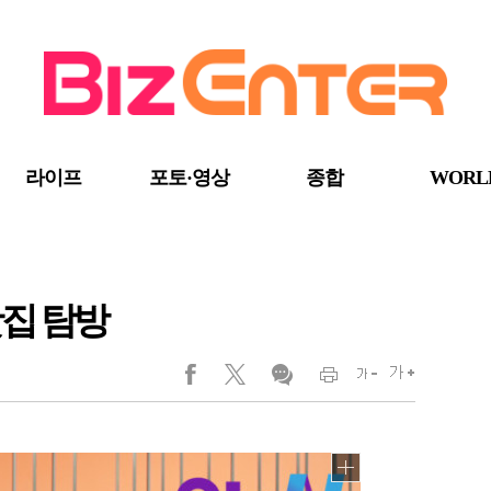
라이프
포토·영상
종합
WORL
맛집 탐방