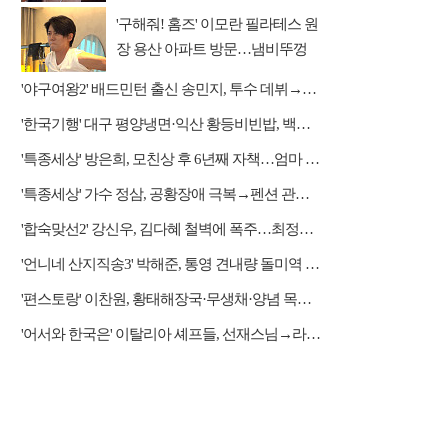
트 출연
'구해줘! 홈즈' 이모란 필라테스 원
장 용산 아파트 방문…냄비뚜껑
운동법 소개
'야구여왕2' 배드민턴 출신 송민지, 투수 데뷔→장수영 반등 예고
'한국기행' 대구 평양냉면·익산 황등비빈밥, 백년 식당의 대물림 맛
'특종세상' 방은희, 모친상 후 6년째 자책…엄마 향한 그리움 근황
'특종세상' 가수 정삼, 공황장애 극복→펜션 관리자 근황
'합숙맞선2' 강신우, 김다혜 철벽에 폭주…최정윤 두고 이인권·권예찬·문성모 경쟁
'언니네 산지직송3' 박해준, 통영 견내량 돌미역 조업 합류…루지 체험
'편스토랑' 이찬원, 황태해장국·무생채·양념 목살구이 등 윤주모 레시피 섭렵
'어서와 한국은' 이탈리아 셰프들, 선재스님→라연 차도영 셰프 만난다