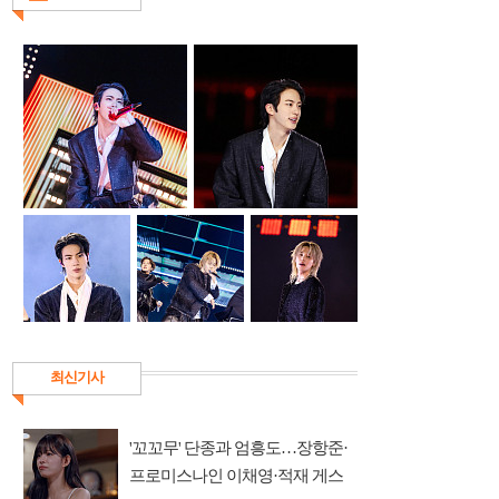
최신기사
'꼬꼬무' 단종과 엄흥도…장항준·
프로미스나인 이채영·적재 게스