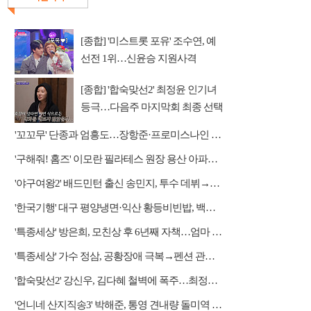
[종합] '미스트롯 포유' 조수연, 예
선전 1위…신윤승 지원사격
[종합] '합숙맞선2' 최정윤 인기녀
등극…다음주 마지막회 최종 선택
예고
'꼬꼬무' 단종과 엄흥도…장항준·프로미스나인 이채영·적재 게스트 출연
'구해줘! 홈즈' 이모란 필라테스 원장 용산 아파트 방문…냄비뚜껑 운동법 소개
'야구여왕2' 배드민턴 출신 송민지, 투수 데뷔→장수영 반등 예고
'한국기행' 대구 평양냉면·익산 황등비빈밥, 백년 식당의 대물림 맛
'특종세상' 방은희, 모친상 후 6년째 자책…엄마 향한 그리움 근황
'특종세상' 가수 정삼, 공황장애 극복→펜션 관리자 근황
'합숙맞선2' 강신우, 김다혜 철벽에 폭주…최정윤 두고 이인권·권예찬·문성모 경쟁
'언니네 산지직송3' 박해준, 통영 견내량 돌미역 조업 합류…루지 체험