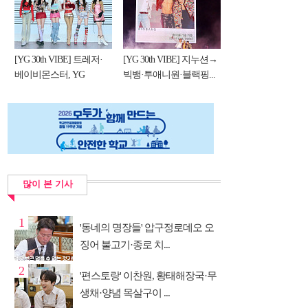
[YG 30th VIBE] 트레저·
[YG 30th VIBE] 지누션→
베이비몬스터, YG
빅뱅·투애니원·블랙핑...
DNA...
많이 본 기사
1
'동네의 명장들' 압구정로데오 오
징어 불고기·종로 치...
2
'편스토랑' 이찬원, 황태해장국·무
생채·양념 목살구이 ...