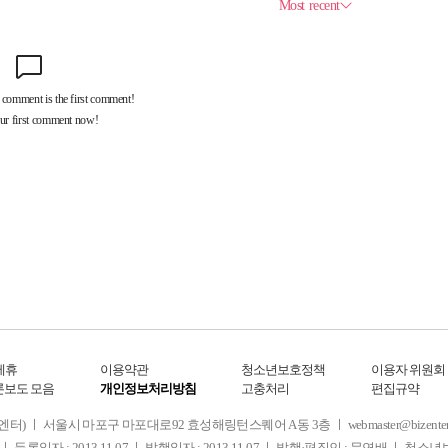
제휴
이용약관
청소년보호정책
이용자 위원회
론보도 모음
개인정보처리방침
고충처리
편집규약
 서울시 마포구 마포대로92 효성해링턴스퀘어 A동 3층 ㅣ webmaster@bizenter.co.kr
ㅣ 등록일자 : 2013.11.07 ㅣ 발행일자 : 2013.11.07 ㅣ 발행·편집인 : 문연배 ㅣ 청