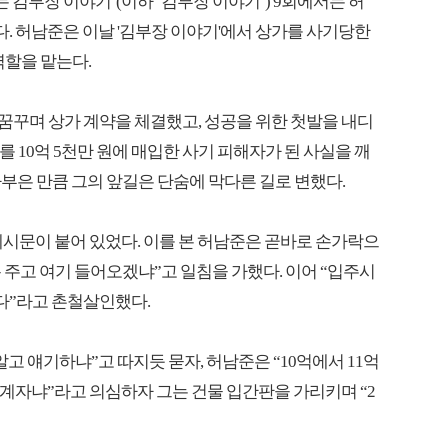
는 김부장 이야기’(이하 ‘김부장 이야기’) 9회에서는 허
. 허남준은 이날 '김부장 이야기'에서 상가를 사기당한
역할을 맡는다.
 꿈꾸며 상가 계약을 체결했고, 성공을 위한 첫발을 내디
를 10억 5천만 원에 매입한 사기 피해자가 된 사실을 깨
부은 만큼 그의 앞길은 단숨에 막다른 길로 변했다.
 게시문이 붙어 있었다. 이를 본 허남준은 곧바로 손가락으
돈 주고 여기 들어오겠냐”고 일침을 가했다. 이어 “입주시
다”라고 촌철살인했다.
고 얘기하냐”고 따지듯 묻자, 허남준은 “10억에서 11억
관계자냐”라고 의심하자 그는 건물 입간판을 가리키며 “2