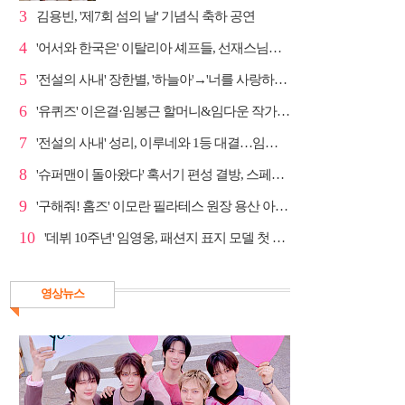
3
김용빈, '제7회 섬의 날' 기념식 축하 공연
4
'어서와 한국은' 이탈리아 셰프들, 선재스님→라연 차도...
5
'전설의 사내' 장한별, '하늘아'→'너를 사랑하고도' 명...
6
'유퀴즈' 이은결·임봉근 할머니&임다운 작가·이승철, '...
7
'전설의 사내' 성리, 이루네와 1등 대결…임영웅 '보금...
8
'슈퍼맨이 돌아왔다' 혹서기 편성 결방, 스페셜 방송
9
'구해줘! 홈즈' 이모란 필라테스 원장 용산 아파트 방...
10
'데뷔 10주년' 임영웅, 패션지 표지 모델 첫 도전
영상뉴스