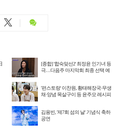
日
[종합] '합숙맞선2' 최정윤 인기녀 등
극…다음주 마지막회 최종 선택 예
고
'편스토랑' 이찬원, 황태해장국·무생
채·양념 목살구이 등 윤주모 레시피
섭렵
김용빈, '제7회 섬의 날' 기념식 축하
공연