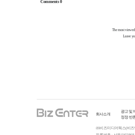
광고 및 
회사소개
정정·반
㈜비즈미디어웍스(비즈엔터) ㅣ
등록번호 : 서울아02868 