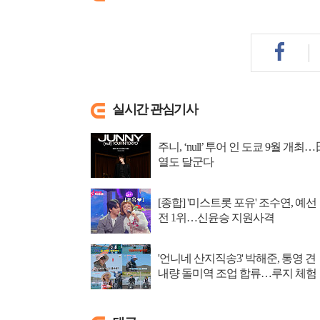
실시간 관심기사
주니, ‘null’ 투어 인 도쿄 9월 개최…
열도 달군다
[종합] '미스트롯 포유' 조수연, 예선
전 1위…신윤승 지원사격
'언니네 산지직송3' 박해준, 통영 견
내량 돌미역 조업 합류…루지 체험