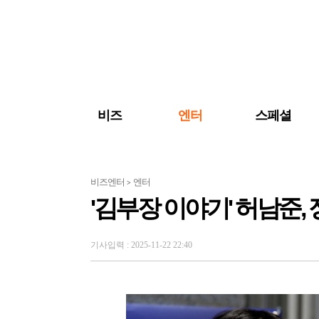
검색 바로가기
주메뉴 바로가기
주요 기사 바로가기
비즈
엔터
스페셜
비즈엔터
엔터
>
'김부장 이야기' 허남준,
기사입력 : 2025-11-22 22:40