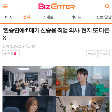
본
문
바
비즈
엔터
스페셜
라이프
포토·영상
로
가
기
'환승연애4' 메기 신승용 직업 의사, 현지 또 다른
X
입력 2025-11-27 10:12
0
댓글
작게
크게