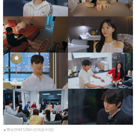
▲'환승연애4' 12화(사진제공=티빙)