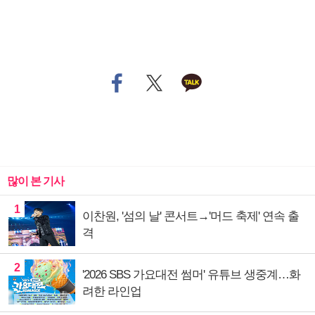
많이 본 기사
1
이찬원, '섬의 날' 콘서트→'머드 축제' 연속 출
격
2
'2026 SBS 가요대전 썸머' 유튜브 생중계…화
려한 라인업