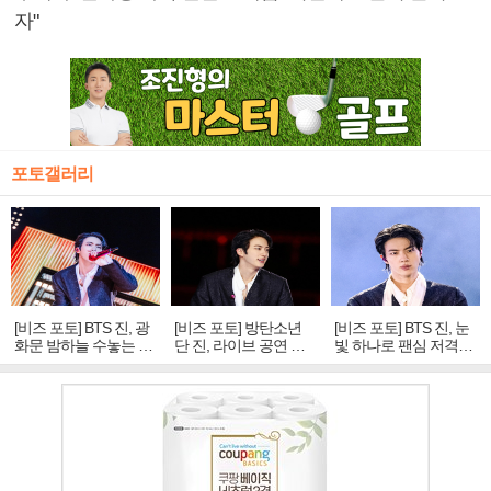
자"
포토갤러리
[비즈 포토] BTS 진, 광
[비즈 포토] 방탄소년
[비즈 포토] BTS 진, 눈
화문 밤하늘 수놓는 '비
단 진, 라이브 공연 중
빛 하나로 팬심 저격…
주얼 킹'의 열창
빛나는 독보적 아우라
독보적 카리스마