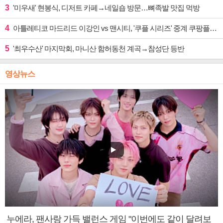
3
'미우새' 현봉식, 디저트 카페→네일숍 방문…뼈족발 맛집 먹방
4
아틀레티코 마드리드 이강인 vs 맨시티, '쿠플 시리즈' 중계 쿠팡플레이
5
'최우수산' 마지막회, 마니산 함허동천 계곡→참성단 등반
영상뉴스
누에라, 팬사랑 가득 밸런스 게임 "이번에도 같이 달려보