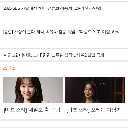
'2026 SBS 가요대전 썸머' 유튜브 생중계…화려한 라인업
[종합] '사랑이 온다' 하니·박유나 갈등 폭발…'다음주 예고' 미람, 하석진 아들 의심
'파친코2' 이민호, '노아' 향한 그릇된 집착…시즌2 결말 공개
스페셜
[비즈 스타] '내일도 출근' 강
[비즈 스타] '오케이 마담2'
미나 "아이오아이 불화설?
엄정화 "6년 만의 속편 제
사실 아냐"(인터뷰)
작, 하늘의 뜻"(인터뷰)