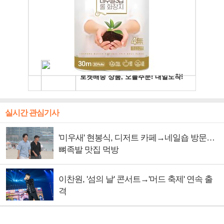
실시간 관심기사
'미우새' 현봉식, 디저트 카페→네일숍 방문…
뼈족발 맛집 먹방
이찬원, '섬의 날' 콘서트→'머드 축제' 연속 출
격