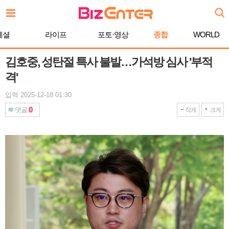
본
문
바
페셜
라이프
포토·영상
종합
WORLD
로
가
기
김호중, 성탄절 특사 불발…가석방 심사 '부적
격'
입력 2025-12-18 01:30
0
댓글
작게
크게