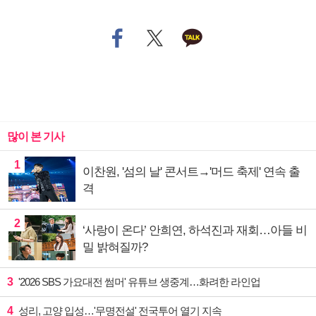
많이 본 기사
1
이찬원, '섬의 날' 콘서트→'머드 축제' 연속 출
격
2
‘사랑이 온다’ 안희연, 하석진과 재회…아들 비
밀 밝혀질까?
3
'2026 SBS 가요대전 썸머' 유튜브 생중계…화려한 라인업
4
성리, 고양 입성…'무명전설' 전국투어 열기 지속