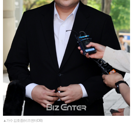
▲가수 김호중(비즈엔터DB)