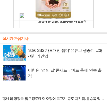
실시간 관심기사
'2026 SBS 가요대전 썸머' 유튜브 생중계…화
려한 라인업
이찬원, '섬의 날' 콘서트→'머드 축제' 연속 출
격
'동네의 명장들' 압구정로데오 오징어 불고기·종로 치킨집, 유승목 입맛 저격