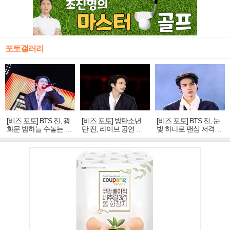
포토갤러리
[비즈 포토] BTS 진, 광
[비즈 포토] 방탄소년
[비즈 포토] BTS 진, 눈
화문 밤하늘 수놓는 '비
단 진, 라이브 공연 중
빛 하나로 팬심 저격…
주얼 킹'의 열창
빛나는 독보적 아우라
독보적 카리스마