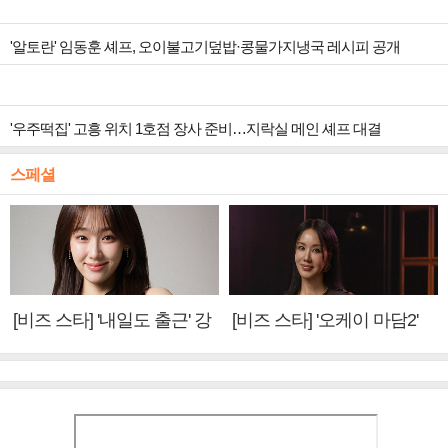
'알토란' 임동훈 셰프, 오이불고기덮밥·콩물가지냉국 레시피 공개
'우주떡집' 고흥 위치 1호점 장사 준비…지락실 메인 셰프 대결
스페셜
[비즈 스타] '내일도 출근' 강
[비즈 스타] '오케이 마담2'
미나 "아이오아이 불화설?
엄정화 "6년 만의 속편 제
사실 아냐"(인터뷰)
작, 하늘의 뜻"(인터뷰)