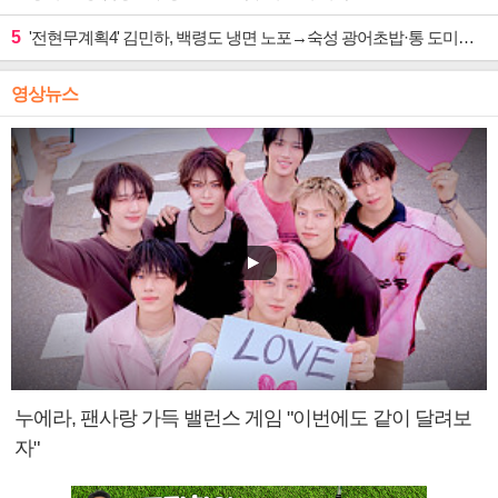
5
'전현무계획4' 김민하, 백령도 냉면 노포→숙성 광어초밥·통 도미찜 맛집 탐방
영상뉴스
누에라, 팬사랑 가득 밸런스 게임 "이번에도 같이 달려보
자"