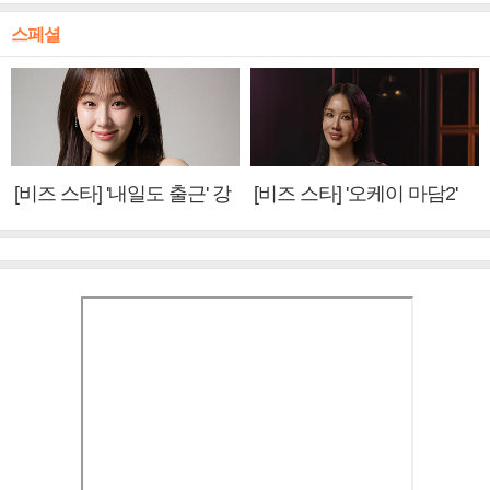
스페셜
[비즈 스타] '내일도 출근' 강
[비즈 스타] '오케이 마담2'
미나 "아이오아이 불화설?
엄정화 "6년 만의 속편 제
사실 아냐"(인터뷰)
작, 하늘의 뜻"(인터뷰)