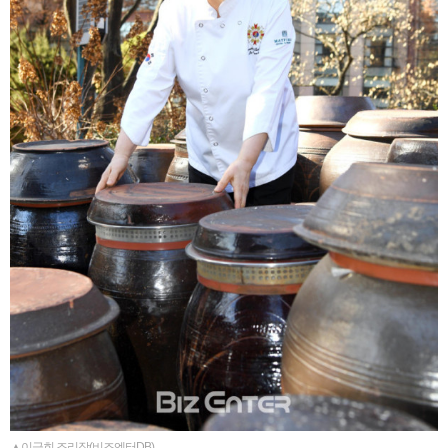
▲이금희 조리장(비즈엔터DB)