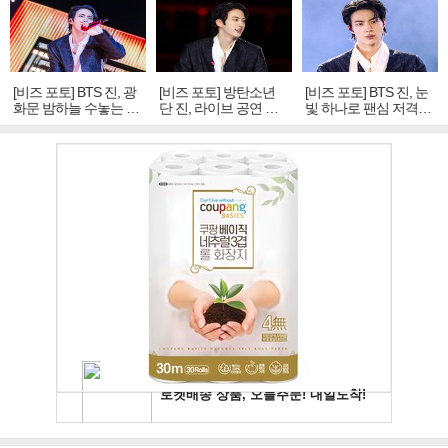
[비즈 포토] BTS 진, 광
[비즈 포토] 방탄소년
[비즈 포토] BTS 진, 눈
화문 밤하늘 수놓는 '비
단 진, 라이브 공연 중
빛 하나로 팬심 저격…
주얼 킹'의 열창
빛나는 독보적 아우라
독보적 카리스마