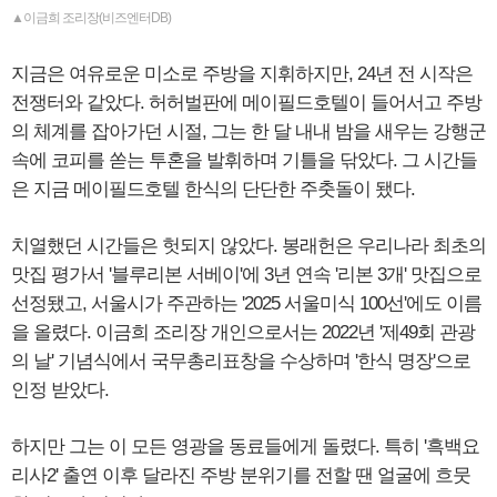
▲이금희 조리장(비즈엔터DB)
지금은 여유로운 미소로 주방을 지휘하지만, 24년 전 시작은
전쟁터와 같았다. 허허벌판에 메이필드호텔이 들어서고 주방
의 체계를 잡아가던 시절, 그는 한 달 내내 밤을 새우는 강행군
속에 코피를 쏟는 투혼을 발휘하며 기틀을 닦았다. 그 시간들
은 지금 메이필드호텔 한식의 단단한 주춧돌이 됐다.
치열했던 시간들은 헛되지 않았다. 봉래헌은 우리나라 최초의
맛집 평가서 '블루리본 서베이'에 3년 연속 '리본 3개' 맛집으로
선정됐고, 서울시가 주관하는 '2025 서울미식 100선'에도 이름
을 올렸다. 이금희 조리장 개인으로서는 2022년 '제49회 관광
의 날' 기념식에서 국무총리표창을 수상하며 '한식 명장'으로
인정 받았다.
하지만 그는 이 모든 영광을 동료들에게 돌렸다. 특히 '흑백요
리사2' 출연 이후 달라진 주방 분위기를 전할 땐 얼굴에 흐뭇