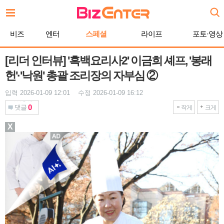
본
문
바
비즈
엔터
스페셜
라이프
포토·영상
로
가
기
[리더 인터뷰] '흑백요리사2' 이금희 셰프, '봉래
헌'·'낙원' 총괄 조리장의 자부심 ②
입력 2026-01-09 12:01 수정 2026-01-09 16:12
0
댓글
작게
크게
X