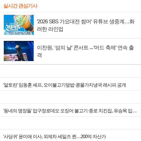
실시간 관심기사
'2026 SBS 가요대전 썸머' 유튜브 생중계…화
려한 라인업
이찬원, '섬의 날' 콘서트→'머드 축제' 연속 출
격
'알토란' 임동훈 셰프, 오이불고기덮밥·콩물가지냉국 레시피 공개
'동네의 명장들' 압구정로데오 오징어 불고기·종로 치킨집, 유승목 입맛 저격
'사당귀' 윤미애 이사, 외제차 세일즈 퀸…200억 자산가