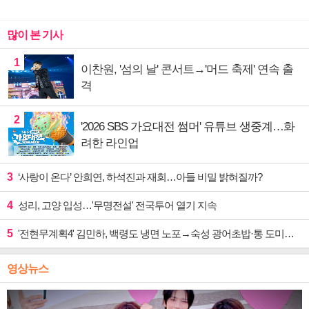
많이 본 기사
1
이찬원, '섬의 날' 콘서트→'머드 축제' 연속 출
격
2
'2026 SBS 가요대전 썸머' 유튜브 생중계…화
려한 라인업
3
‘사랑이 온다’ 안희연, 하석진과 재회…아들 비밀 밝혀질까?
4
성리, 고양 입성…'무명전설' 전국투어 열기 지속
5
'전현무계획4' 김민하, 백령도 냉면 노포→숙성 광어초밥·통 도미찜 맛집 탐방
영상뉴스