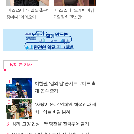
[비즈 스타] '내일도 출근'
[비즈 스타] '오케이 마담
강미나 "아이오아...
2' 엄정화 "6년 만...
많이 본 기사
1
이찬원, '섬의 날' 콘서트→'머드 축
제' 연속 출격
2
‘사랑이 온다’ 안희연, 하석진과 재
회…아들 비밀 밝혀...
3
성리, 고양 입성…'무명전설' 전국투어 열기 지속