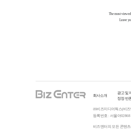
광고 및 
회사소개
정정·반
㈜비즈미디어웍스(비즈엔터) ㅣ
등록번호 : 서울아02868 
비즈엔터의 모든 콘텐츠(기