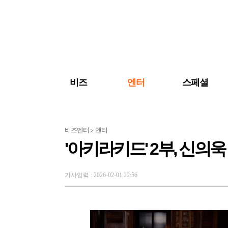
검색 바로가기
주메뉴 바로가기
주요 기사 바로가기
비즈
엔터
스페셜
비즈엔터
엔터
>
'아키라키드' 2부, 신의
기사입력 : 2026-02-01 22:56