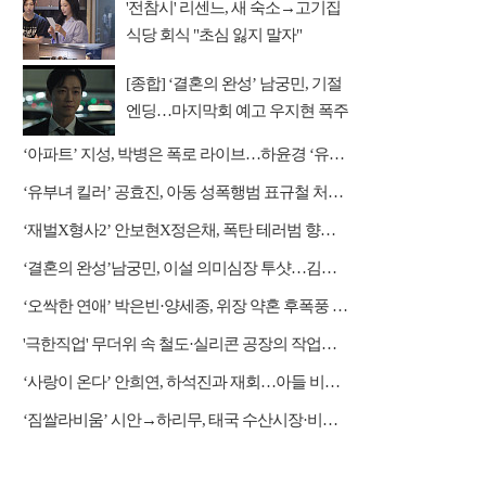
'전참시' 리센느, 새 숙소→고기집
식당 회식 "초심 잃지 말자"
[종합] ‘결혼의 완성’ 남궁민, 기절
엔딩…마지막회 예고 우지현 폭주
결말은?
‘아파트’ 지성, 박병은 폭로 라이브…하윤경 ‘유치원 잠입 작전’
‘유부녀 킬러’ 공효진, 아동 성폭행범 표규철 처단 나설까
‘재벌X형사2’ 안보현X정은채, 폭탄 테러범 향한 역공 시작
‘결혼의 완성’남궁민, 이설 의미심장 투샷…김대명과 정면승부
‘오싹한 연애’ 박은빈·양세종, 위장 약혼 후폭풍 쓰나미
'극한직업' 무더위 속 철도·실리콘 공장의 작업자들
‘사랑이 온다’ 안희연, 하석진과 재회…아들 비밀 밝혀질까?
‘짐쌀라비움’ 시안→하리무, 태국 수산시장·비밀 동굴 탐방