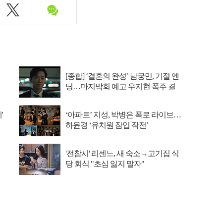
[종합] ‘결혼의 완성’ 남궁민, 기절 엔
딩…마지막회 예고 우지현 폭주 결
말은?
'
‘아파트’ 지성, 박병은 폭로 라이브…
하윤경 ‘유치원 잠입 작전’
'전참시' 리센느, 새 숙소→고기집 식
당 회식 "초심 잃지 말자"