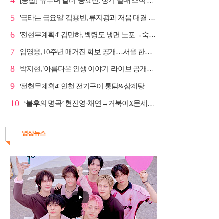
4
[종합] '유부녀 킬러' 공효진, 장기 밀매 조직 소탕…4...
5
'금타는 금요일' 김용빈, 류지광과 저음 대결 승리
6
'전현무계획4' 김민하, 백령도 냉면 노포→숙성 광어초...
7
임영웅, 10주년 매거진 화보 공개…서울 한복판 대형 현...
8
박지현, '아름다운 인생 이야기' 라이브 공개…감성 보...
9
'전현무계획4' 인천 전기구이 통닭&삼계탕 노포 맛집 탐방
10
‘불후의 명곡’ 현진영·채연→거북이X문세윤, 레전드 배틀
영상뉴스