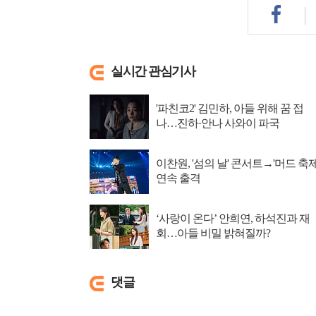
실시간 관심기사
'파친코2' 김민하, 아들 위해 꿈 접
나…진하·안나 사와이 파국
이찬원, '섬의 날' 콘서트→'머드 축제
연속 출격
‘사랑이 온다’ 안희연, 하석진과 재
회…아들 비밀 밝혀질까?
댓글