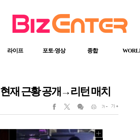
라이프
포토·영상
종합
WORL
욱 현재 근황 공개→리턴 매치