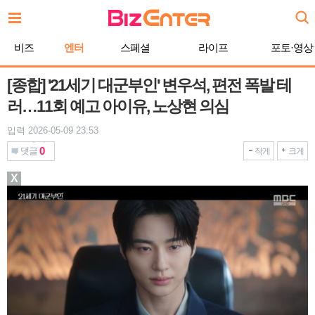
본
문
바
비즈
엔터
스페셜
라이프
포토·영상
로
가
기
[종합] '21세기 대군부인' 변우석, 편전 폭발 테
러…11회 예고 아이유, 노상현 의심
입력 2026-05-09 23:53
0
댓글
작게
크게
X