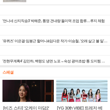
'언니네 산지직송3' 박해준, 통영 견내량 돌미역 조업 합류…루지 체험
'유퀴즈' 이은결·임봉근 할머니&임다운 작가·이승철, '오래 살고 볼 일' 특집 출격
'전현무계획4' 김민하, 백령도 냉면 노포→숙성 광어초밥·통 도미찜 맛집 탐방
스페셜
[비즈 스타] '오케이 마담2'
[YG 30th VIBE] 트레저·베