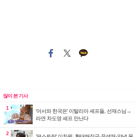
많이 본 기사
1
'어서와 한국은' 이탈리아 셰프들, 선재스님→
라연 차도영 셰프 만난다
2
'편스토랑' 이찬원, 황태해장국·무생채·양념 목