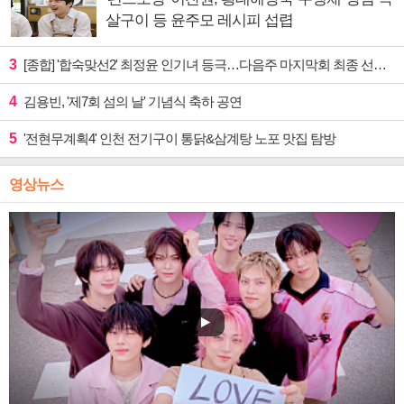
살구이 등 윤주모 레시피 섭렵
3
[종합] '합숙맞선2' 최정윤 인기녀 등극…다음주 마지막회 최종 선택 예고
4
김용빈, '제7회 섬의 날' 기념식 축하 공연
5
'전현무계획4' 인천 전기구이 통닭&삼계탕 노포 맛집 탐방
영상뉴스