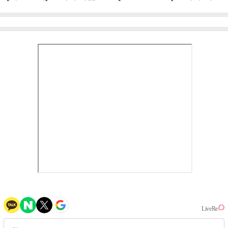
엄정화 "6년 만의 속편 제
이비몬스터, YG DNA 계승
작, 하늘의 뜻"(인터뷰)
③