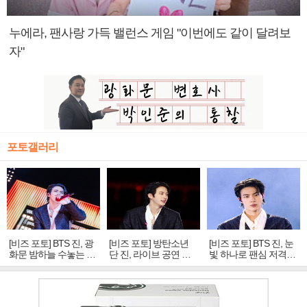
누에라, 팬사랑 가득 밸런스 게임 "이번에도 같이 달려보
자"
포토갤러리
[비즈 포토] BTS 진, 광
[비즈 포토] 방탄소년
[비즈 포토] BTS 진, 눈
화문 밤하늘 수놓는 '비
단 진, 라이브 공연 중
빛 하나로 팬심 저격…
주얼 킹'의 열창
빛나는 독보적 아우라
독보적 카리스마