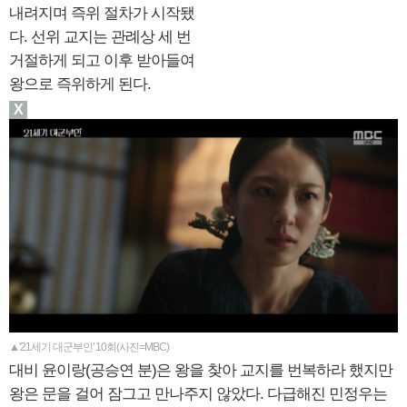
내려지며 즉위 절차가 시작됐
다. 선위 교지는 관례상 세 번
거절하게 되고 이후 받아들여
왕으로 즉위하게 된다.
X
▲'21세기 대군부인' 10회(사진=MBC)
대비 윤이랑(공승연 분)은 왕을 찾아 교지를 번복하라 했지만
왕은 문을 걸어 잠그고 만나주지 않았다. 다급해진 민정우는