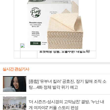
실시간 관심기사
[종합] '유부녀 킬러' 공효진, 장기 밀매 조직 소
탕…4화 정체 발각 위기 예고
'더 시즌즈-성시경의 고막남친' 결방, '누난 내
게 여자야2' 커플 스토리 편성